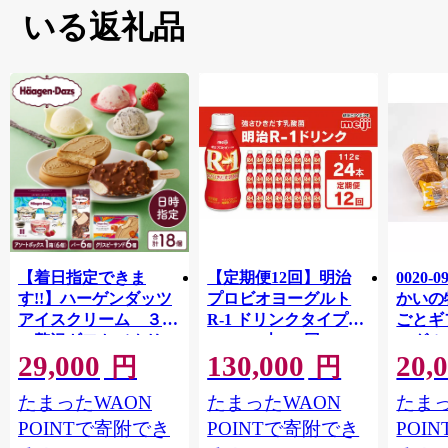
いる返礼品
【着日指定できま
【定期便12回】明治
0020-
す!!】ハーゲンダッツ
プロビオヨーグルト
かいの
アイスクリーム ３種
R-1 ドリンクタイプ
ごとギ
の贅沢ギフト（クリス
112g×24本×12回 ヨー
ーグル
29,000
130,000
20,
ピー・バー・アソート
グルトドリンク◇
キ メ
円
円
ボックス）_H0016-123
ン チ
たまったWAON
たまったWAON
たまっ
POINTで寄附でき
POINTで寄附でき
POI