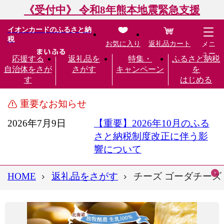
《受付中》 令和8年熊本地震緊急支援
イオンカードのふるさと納
税
お気に入り
返礼品カート
メニ
ュー
応援する
返礼品を
特集・
ふるさと納税
自治体をさが
さがす
キャンペーン
を
す
はじめる
重要なお知らせ
2026年7月9日
【重要】2026年10月のふる
さと納税制度改正に伴う影
響について
HOME
返礼品をさがす
チーズ ゴーダチーズ 3