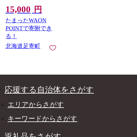
[BEAU001]北海道 北
15,000
海道産 十勝チーズ セ
円
ミハードチーズ ゴー
たまったWAON
ダ 乳製品 生乳 加工品
おつまみ もちもち 冷
POINTで寄附でき
蔵 十勝 あしょろ
る！
15000 15000円
北海道足寄町
応援する自治体をさがす
エリアからさがす
キーワードからさがす
返礼品をさがす