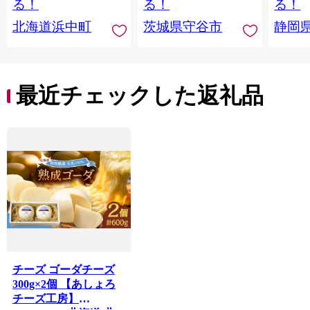
る！
る！
る！
北海道浜中町
茨城県守谷市
静岡
最近チェックした返礼品
チーズ ゴーダチーズ
300g×2個 【あしょろ
チーズ工房】