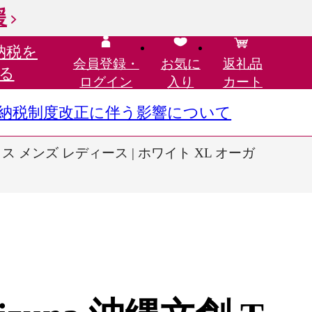
援
納税を
会員登録・
お気に
返礼品
る
ログイン
入り
カート
さと納税制度改正に伴う影響について
ックス メンズ レディース | ホワイト XL オーガ