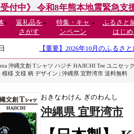
受付中》 令和8年熊本地震緊急支
体
返礼品を
特集・
キャ
ふるさと
さがす
ンペーン
はじめ
9日
【重要】2026年10月のふる
una 沖縄文創 Tシャツ ハジチ HAJICHI Tee ユニセ
模様 文様 柄 デザイン | 沖縄県 宜野湾市 送料無料
おきなわけん ぎのわんし
沖縄県 宜野湾市