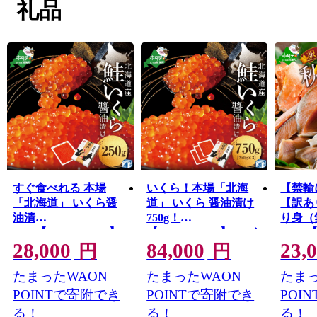
礼品
きます！応援よろしくお願いします！
すぐ食べれる 本場
いくら！本場「北海
【禁輸
「北海道」 いくら醤
道」 いくら 醤油漬け
【訳あ
油漬
750g！
り身（
250g【NK000NQ13】(
【NK003NQ13】( いく
2.8kg
28,000
84,000
23,
いくら いくら醤油漬
ら いくら醤油漬け い
（ 鮭 
円
円
け いくら醤油漬 醤油
くら醤油漬 醤油いく
ャケ 
たまったWAON
たまったWAON
たまっ
いくら 鮭いくら 国産
ら 鮭いくら 国産いく
道産秋
いくら 北海道産いく
ら 北海道産いくら 地
秋鮭 
POINTで寄附でき
POINTで寄附でき
POI
ら 道産いくら 地場産
場産いくら 道産いく
さけ 
る！
る！
る！