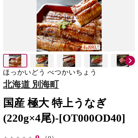
ほっかいどう べつかいちょう
北海道 別海町
国産 極大 特上うなぎ
(220g×4尾)-[OT000OD40]