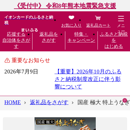
《受付中》 令和8年熊本地震緊急支援
イオンカードのふるさと納
税
お気に入り
返礼品カート
メニ
ュー
応援する
返礼品を
特集・
ふるさと納税
自治体をさが
さがす
キャンペーン
を
す
はじめる
重要なお知らせ
2026年7月9日
【重要】2026年10月のふる
さと納税制度改正に伴う影
響について
HOME
返礼品をさがす
国産 極大 特上うなぎ(2