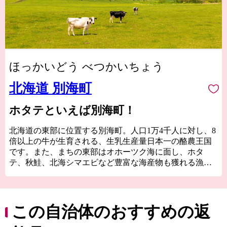
ほっかいどう べつかいちょう
北海道 別海町
ホタテといえば別海町！
北海道の東部に位置する別海町。人口1万4千人に対し、8
倍以上の牛が生育される、生乳生産量日本一の酪農王国
です。また、まちの東部はオホーツク海に面し、ホタ
テ、秋鮭、北海シマエビなど豊富な海産物も獲れる漁業
のまちでもあります。日本最大の砂嘴（さし）である野
付半島には手つかずの自然がそのまま残され、貴重な動
植物が見れるほか、厳冬期に内湾が凍って海の上を歩け
る「氷平線ウォーク」など、オンリーワンの景色と体験
この自治体のおすすめの返
も魅力の１つです。
皆さんの応援で別海を、北海道を、日本を元気にしてい