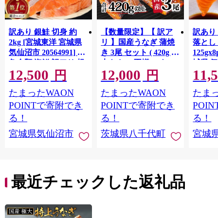
訳あり 銀鮭 切身 約
【数量限定】【 訳ア
訳あり
2kg [宮城東洋 宮城県
リ 】国産うなぎ 蒲焼
落とし 
気仙沼市 20564991] 鮭
き 3尾 セット ( 420g )
125gx
魚介類 海鮮 訳アリ 規
大きさ の不揃い タ
城県 
12,500
12,000
11,
格外 不揃い さけ サケ
レ・山椒付き ウナギ
20564
円
円
鮭切身 シャケ 切り身
鰻 ふぞろい 不揃い う
お刺し
たまったWAON
たまったWAON
たまっ
冷凍 家庭用 おかず 弁
な重 ひつまぶし 人気
生 生
当 支援 サーモン 銀鮭
茨城 八千代町 ふるさ
鮭 銀鮭
POINTで寄附でき
POINTで寄附でき
POI
切り身 魚 わけあり
と納税 冷凍 [SF951ya]
介
る！
る！
る！
宮城県気仙沼市
茨城県八千代町
宮城
最近チェックした返礼品