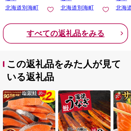
いくら 別海町 ふるさ
ら 別海町 ふるさと納
切身 
北海道別海町
北海道別海町
北海
と納税 ふるさと ikura
税 ふるさと ikura お届
地場産
お届け）
け）
ふるさ
訳あり
ケ 訳
すべての返礼品をみる
切り身
★MG
この返礼品をみた人が見て
いる返礼品