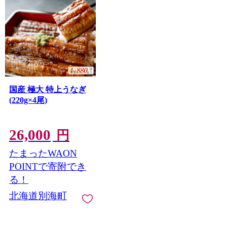
国産 極大 特上うなぎ
(220g×4尾)
26,000
円
たまったWAON
POINTで寄附でき
る！
北海道別海町