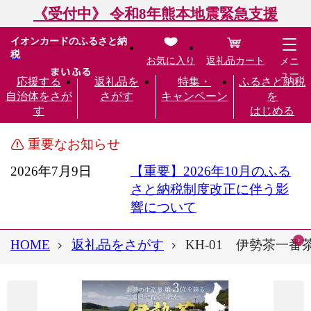
《受付中》 令和8年熊本地震緊急支援
イオンカードのふるさと納
税
お気に入り
返礼品カート
メニ
ュー
応援する
返礼品を
特集・
ふるさと納税
自治体をさが
さがす
キャンペーン
を
す
はじめる
重要なお知らせ
2026年7月9日
【重要】2026年10月のふる
さと納税制度改正に伴う影
響について
HOME
返礼品をさがす
KH-01 伊勢茶一