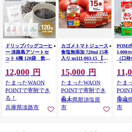
ドリップバッグコーヒ
カゴメトマトジュース
POM
ー 淡路島アソートセ
食塩無添加 720ml 15本
1,00
ット 6種 120袋 飲み
入り ns111-003-15 【
（口栓
比べ コーヒー
KAGOME 那須塩原市
【ジュ
12,000
15,000
11,
ギフト トマト 野菜 ジ
Ｍ 爽
円
円
ュース 飲料 ドリンク
ジ 果汁
たまったWAON
たまったWAON
たまっ
健康 GABA 血圧 コレ
ンス 
ステロール】
ンド 
POINTで寄附でき
POINTで寄附でき
POI
庫 ド
る！
る！
る！
栃木県那須塩原
茨城
入れし
兵庫県淡路市
市
市
アタイ
き フ
子ども
田市】