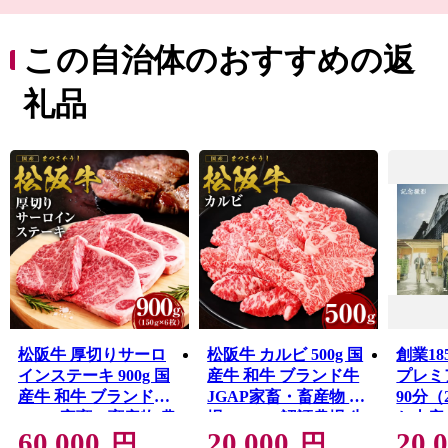
次郎柿など、多くの産品が栽培されています。そして全
国的にも珍しい、高校生が運営するレストラン「まごの
店」があり、営業日は多くのお客様で賑わっています。
この自治体のおすすめの返
私たちは、地域の産品を大切に、紡いできた農山村の原
風景と営みを大切にしながら、次世代へ引き継いでいき
礼品
たいと考えています。
こんな三重県多気町を応援していただけたら嬉しいで
す！
松阪牛 厚切りサーロ
松阪牛 カルビ 500g 国
創業1
インステーキ 900g 国
産牛 和牛 ブランド牛
プレミ
産牛 和牛 ブランド牛
JGAP家畜・畜産物 農
90分
JGAP家畜・畜産物 農
場HACCP認証農場 牛
お土産付
60,000
20,000
20,
場HACCP認証農場 牛
肉 肉 高級 人気 おすす
円
円