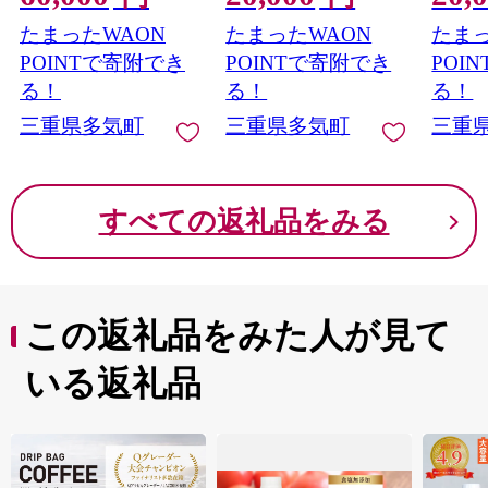
肉 肉 高級 人気 おすす
め 日本三大和牛 松阪
たまったWAON
たまったWAON
たまっ
め 日本三大和牛 松阪
松坂牛 松坂 三重県 多
松坂牛 松坂 三重県 多
気町 SS-245
POINTで寄附でき
POINTで寄附でき
POI
気町 SS-215-06
る！
る！
る！
三重県多気町
三重県多気町
三重
すべての返礼品をみる
この返礼品をみた人が見て
いる返礼品