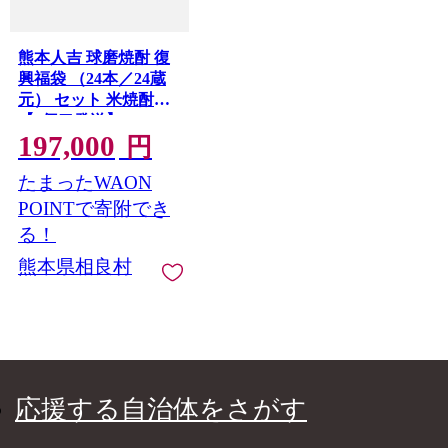
熊本人吉 球磨焼酎 復
興福袋 （24本／24蔵
元） セット 米焼酎
【2個口発送】
197,000
円
たまったWAON
POINTで寄附でき
る！
熊本県相良村
応援する自治体をさがす