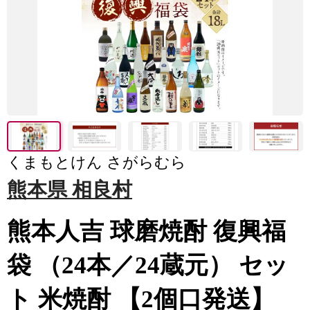
くまもとけん さがらむら
熊本県 相良村
熊本人吉 球磨焼酎 復興福
袋 （24本／24蔵元） セッ
ト 米焼酎 【2個口発送】