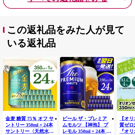
この返礼品をみた人が見て
いる返礼品
金麦 糖質 75％ オフ サ
ビール ザ・プレミア
【オリ
ントリー 350ml × 24本
ムモルツ 【神泡】 プ
質ゼロ
サントリー〈天然水の
レモル 350ml × 24本 サ
『オリ