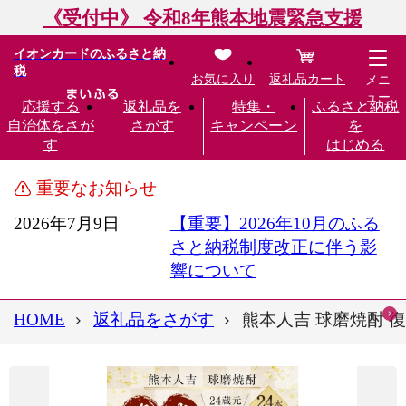
《受付中》 令和8年熊本地震緊急支援
イオンカードのふるさと納
税
お気に入り
返礼品カート
メニ
ュー
応援する
返礼品を
特集・
ふるさと納税
自治体をさが
さがす
キャンペーン
を
す
はじめる
重要なお知らせ
2026年7月9日
【重要】2026年10月のふる
さと納税制度改正に伴う影
響について
HOME
返礼品をさがす
熊本人吉 球磨焼酎 復