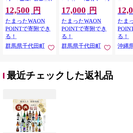
ビール工場〉群馬※沖
ントリー〈天然水のビ
フ』(35
12,500
17,000
12,
縄・離島地域へのお届
ール工場〉群馬※沖
泡酒 
円
円
け不可
縄・離島地域へのお届
1ケー
たまったWAON
たまったWAON
たまっ
け不可
ロ ゼ
麦芽3
POINTで寄附でき
POINTで寄附でき
POI
化した
る！
る！
る！
すめ 
群馬県千代田町
群馬県千代田町
沖縄
重瀬【
最近チェックした返礼品