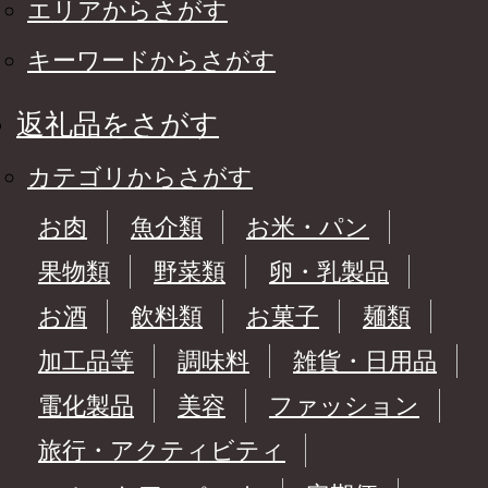
エリアからさがす
キーワードからさがす
返礼品をさがす
カテゴリからさがす
お肉
魚介類
お米・パン
果物類
野菜類
卵・乳製品
お酒
飲料類
お菓子
麺類
加工品等
調味料
雑貨・日用品
電化製品
美容
ファッション
旅行・アクティビティ