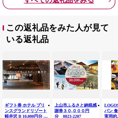
すべての返礼品をみる
この返礼品をみた人が見て
いる返礼品
ギフト券 ホテル プリ
上山市ふるさと納税感
LOG
ンスグランドリゾート
謝券３０,０００円
パン 
軽井沢 B 10,000円分 チ
分 0023-2207
実用的