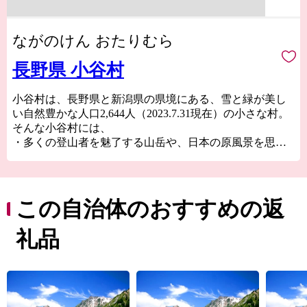
ながのけん おたりむら
長野県 小谷村
小谷村は、長野県と新潟県の県境にある、雪と緑が美し
い自然豊かな人口2,644人（2023.7.31現在）の小さな村。
そんな小谷村には、
・多くの登山者を魅了する山岳や、日本の原風景を思い
出させてくれる川や湖があります
・昔ながらの里山の生活を体感でき、どこか懐かしく、
ほっと心安らぐ郷愁があります
・四季それぞれの自然を楽しめる、アウトドアスポット
この自治体のおすすめの返
やアクティビティがあります
・源泉が豊富で、たくさんの名湯秘湯があります
礼品
・豊かな大地の恩恵を授かった、美味しい食べ物があり
ます
・この地に根ざす人々の昔ながらの知恵と工夫から生み
出された特産品があります