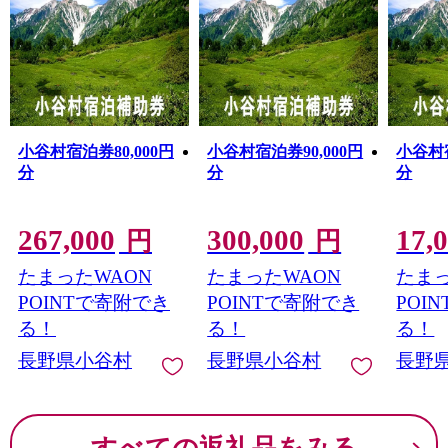
小谷村宿泊券80,000円
小谷村宿泊券90,000円
小谷村宿
分
分
分
267,000
300,000
17,
円
円
たまったWAON
たまったWAON
たまっ
POINTで寄附でき
POINTで寄附でき
POI
る！
る！
る！
長野県小谷村
長野県小谷村
長野