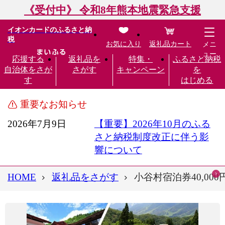
《受付中》 令和8年熊本地震緊急支援
イオンカードのふるさと納
税
お気に入り
返礼品カート
メニ
ュー
応援する
返礼品を
特集・
ふるさと納税
自治体をさが
さがす
キャンペーン
を
す
はじめる
重要なお知らせ
2026年7月9日
【重要】2026年10月のふる
さと納税制度改正に伴う影
響について
HOME
返礼品をさがす
小谷村宿泊券40,000