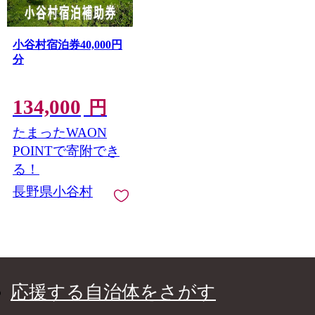
小谷村宿泊券40,000円
分
134,000
円
たまったWAON
POINTで寄附でき
る！
長野県小谷村
応援する自治体をさがす