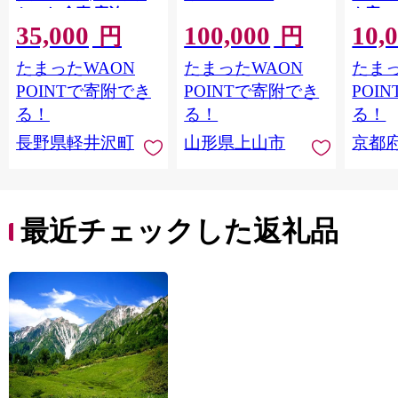
ケット 食事 宿泊
も家の
35,000
100,000
10,
81062
円
円
たまったWAON
たまったWAON
たまっ
POINTで寄附でき
POINTで寄附でき
POI
る！
る！
る！
長野県軽井沢町
山形県上山市
京都
最近チェックした返礼品