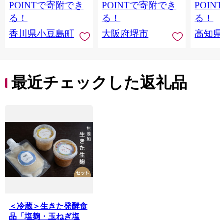
バージンオイル 調味
POINTで寄附でき
POINTで寄附でき
POI
料 高品質 ヘルシー サ
る！
る！
る！
ラダ パスタ 洋食 人気
香川県小豆島町
大阪府堺市
高知
おすすめ 送料無料 大
阪府 堺市】
最近チェックした返礼品
＜冷蔵＞生きた発酵食
品「塩麹・玉ねぎ塩