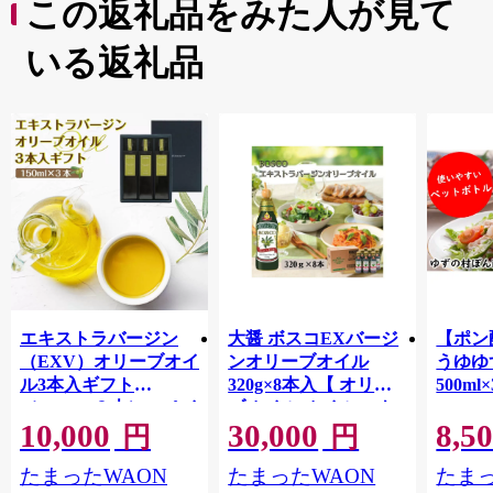
この返礼品をみた人が見て
いる返礼品
エキストラバージン
大醤 ボスコEXバージ
【ポン
（EXV）オリーブオイ
ンオリーブオイル
うゆゆ
ル3本入ギフト
320g×8本入【 オリー
500ml
（150ml×３本）スペイ
ブオイル オイル エキ
10,000
30,000
8,5
ン産
ストラバージンオリー
円
円
ブオイル エクストラ
たまったWAON
たまったWAON
たまっ
バージン エキストラ