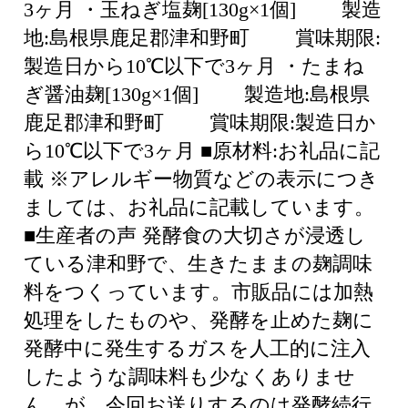
3ヶ月 ・玉ねぎ塩麹[130g×1個] 製造
地:島根県鹿足郡津和野町 賞味期限:
製造日から10℃以下で3ヶ月 ・たまね
ぎ醤油麹[130g×1個] 製造地:島根県
鹿足郡津和野町 賞味期限:製造日か
ら10℃以下で3ヶ月 ■原材料:お礼品に記
載 ※アレルギー物質などの表示につき
ましては、お礼品に記載しています。
■生産者の声 発酵食の大切さが浸透し
ている津和野で、生きたままの麹調味
料をつくっています。市販品には加熱
処理をしたものや、発酵を止めた麹に
発酵中に発生するガスを人工的に注入
したような調味料も少なくありませ
ん。が、今回お送りするのは発酵続行