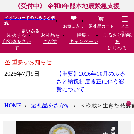
《受付中》 令和8年熊本地震緊急支援
イオンカードのふるさと納
税
お気に入り
返礼品カート
メニ
ュー
応援する
返礼品を
特集・
ふるさと納税
自治体をさが
さがす
キャンペーン
を
す
はじめる
重要なお知らせ
2026年7月9日
【重要】2026年10月のふる
さと納税制度改正に伴う影
響について
HOME
返礼品をさがす
＜冷蔵＞生きた発酵食