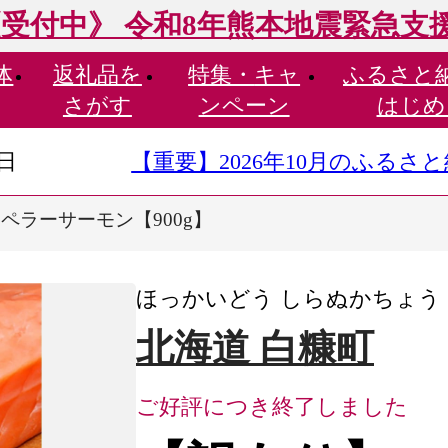
受付中》 令和8年熊本地震緊急支
体
返礼品を
特集・
キャ
ふるさと
さがす
ンペーン
はじめ
9日
【重要】2026年10月のふる
ペラーサーモン【900g】
ほっかいどう しらぬかちょう
北海道 白糠町
ご好評につき終了しました