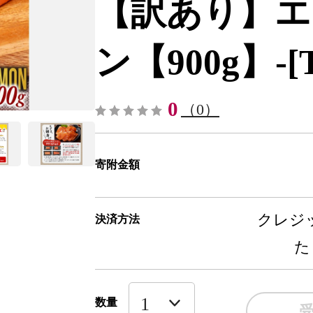
【訳あり】エ
ン【900g】-[T
0
（0）
寄附金額
クレジッ
決済方法
た
数量