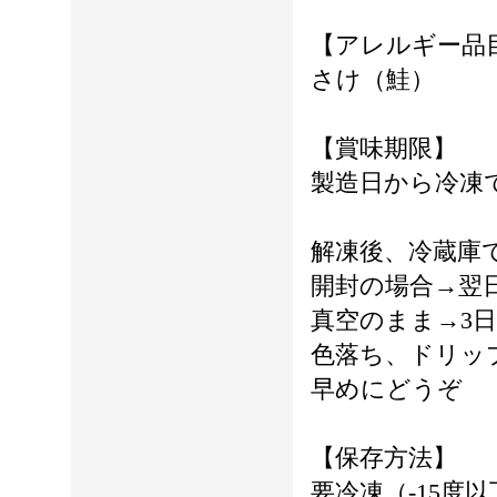
【アレルギー品
さけ（鮭）
【賞味期限】
製造日から冷凍
解凍後、冷蔵庫
開封の場合→翌
真空のまま→3日
色落ち、ドリッ
早めにどうぞ
【保存方法】
要冷凍（-15度以