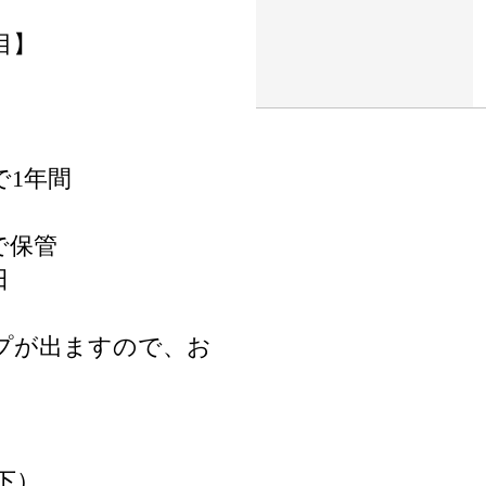
目】
で1年間
で保管
日
プが出ますので、お
下）