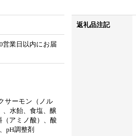
返礼品注記
0営業日以内にお届
クサーモン（ノル
）、水飴、食塩、醸
料（アミノ酸）、酸
）、pH調整剤