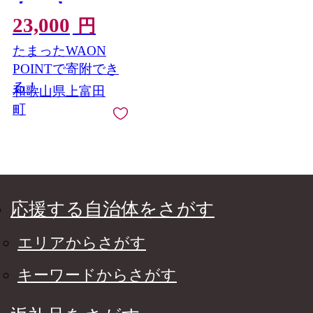
【YG141】
23,000
円
たまったWAON
POINTで寄附でき
る！
和歌山県上富田
町
応援する自治体をさがす
エリアからさがす
キーワードからさがす