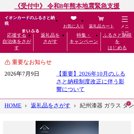
《受付中》 令和8年熊本地震緊急支援
イオンカードのふるさと納
税
お気に入り
返礼品カート
メニ
ュー
応援する
返礼品を
特集・
ふるさと納税
自治体をさが
さがす
キャンペーン
を
す
はじめる
重要なお知らせ
2026年7月9日
【重要】2026年10月のふる
さと納税制度改正に伴う影
響について
HOME
返礼品をさがす
紀州漆器 ガラス タン