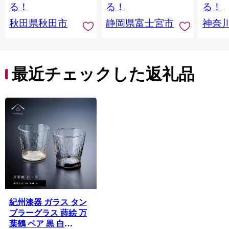
日本製紙クレシア] 秋
品 備蓄
ペーパ
る！
る！
る！
田県秋田市
川県 
秋田県秋田市
静岡県富士宮市
神奈
トペー
活雑貨
れっと
ち 長
便利 
最近チェックした返礼品
コ ト
ー 人
紀州漆器 ガラス タン
ブラーグラス 蒔絵 万
葉鶴 ペア 黒 白