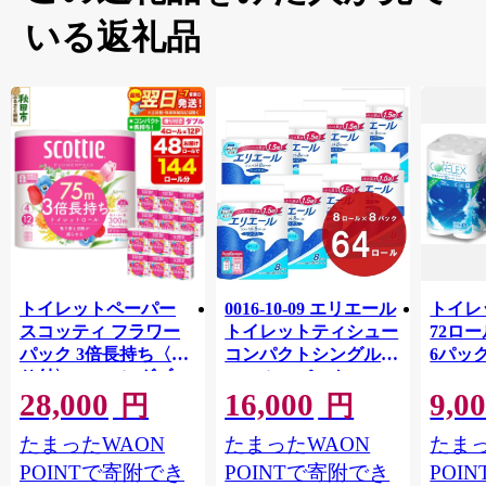
いる返礼品
トイレットペーパー
0016-10-09 エリエール
トイレ
スコッティ フラワー
トイレットティシュー
72ロール
パック 3倍長持ち〈香
コンパクトシングル 8
6パック
り付〉4ロール(ダブ
ロール×8パック 64ロ
100m
28,000
16,000
9,0
ル)×12パック 日用品
ール 1.5倍巻 82.5m
FSC
円
円
最短翌日発送 [スコッ
トイレットペーパー
長巻タ
たまったWAON
たまったWAON
たまっ
ティ フラワーパック
シングル パルプ100％
100％
トイレットペーパー
香りつき 日用品 消耗
防災 
POINTで寄附でき
POINTで寄附でき
POI