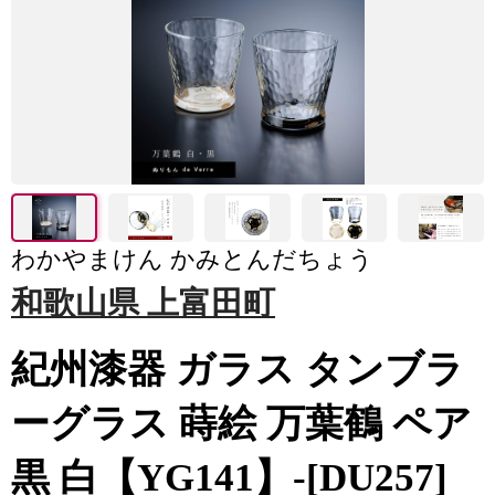
わかやまけん かみとんだちょう
和歌山県 上富田町
紀州漆器 ガラス タンブラ
ーグラス 蒔絵 万葉鶴 ペア
黒 白【YG141】-[DU257]