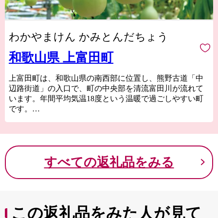
わかやまけん かみとんだちょう
和歌山県 上富田町
上富田町は、和歌山県の南西部に位置し、熊野古道「中
辺路街道」の入口で、町の中央部を清流富田川が流れて
います。年間平均気温18度という温暖で過ごしやすい町
です。
熊野信仰が盛んだった頃は、海岸線にそって熊野を目指
す大辺路街道と、山間部を行く中辺路街道の分岐点であ
ったことから「口熊野」として栄えてきました。
上富田では、温暖な気候を活かした果樹栽培や野菜、米
すべての返礼品をみる
作りが盛んです。梅、みかん、スモモなど、採れたての
みずみずしい果実をはじめ、農産加工品も盛んです。
また、子育て環境の良さ、自然豊かで交通の便も良いこ
となど、60年以上にわたり人口増加を続けています。
この返礼品をみた人が見て