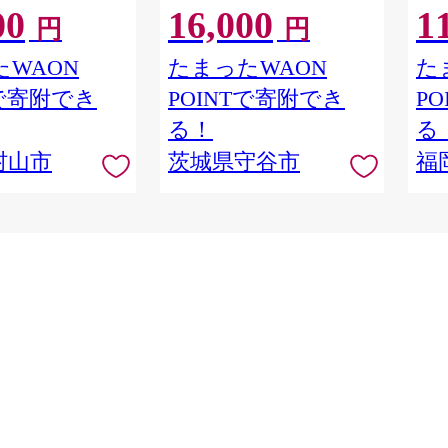
00
16,000
1
もち お弁当 おにぎり
ご飯
円
円
さと
番:3
WAON
たまったWAON
た
Tで寄附でき
POINTで寄附でき
P
る！
る
村山市
茨城県守谷市
福