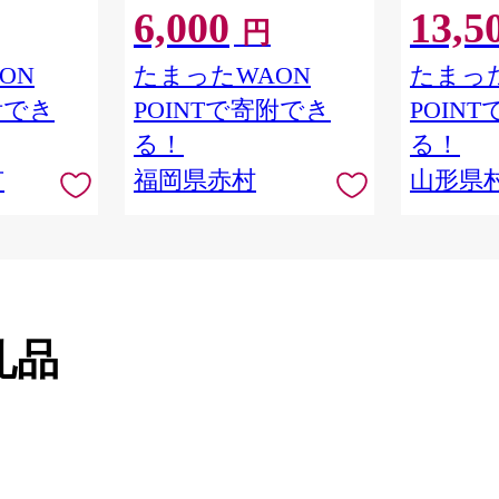
6,000
13,5
め コメ はく
円
ー 厳選 予
 kome おむ
ON
たまったWAON
たまった
産 飯 おこめ
附でき
POINTで寄附でき
POIN
計応援 千葉
産 千葉 千葉
る！
る！
市
福岡県赤村
山形県
礼品