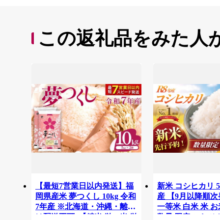
この返礼品をみた人
【最短7営業日以内発送】福
新米 コシヒカリ 5
岡県産米 夢つくし 10kg 令和
産 【9月以降順次
7年産 ※北海道・沖縄・離島
一等米 白米 米 
は配送不可 |【精米 単一米 単
数量 限定 こしひ