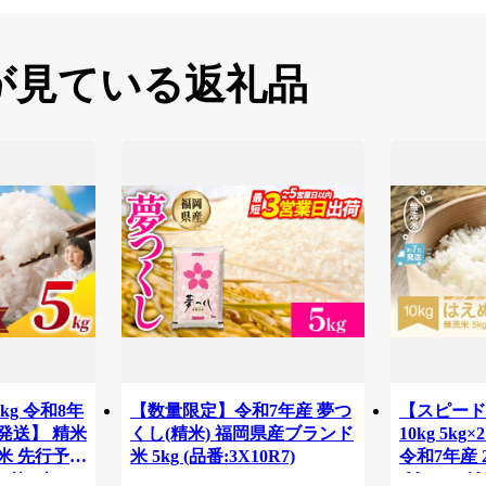
が見ている返礼品
kg 令和8年
【数量限定】令和7年産 夢つ
【スピード
発送】 精米
くし(精米) 福岡県産ブランド
10kg 5k
お米 先行予約
米 5kg (品番:3X10R7)
令和7年産 
tf-hamxa10
かり 5キロ