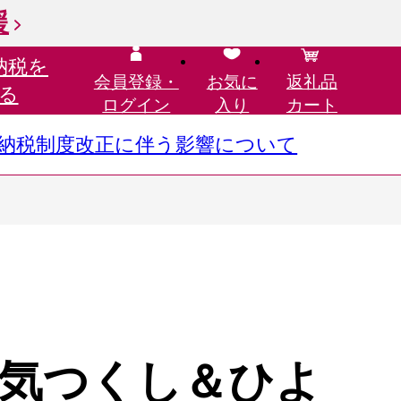
援
納税を
会員登録・
お気に
返礼品
る
ログイン
入り
カート
さと納税制度改正に伴う影響について
気つくし＆ひよ