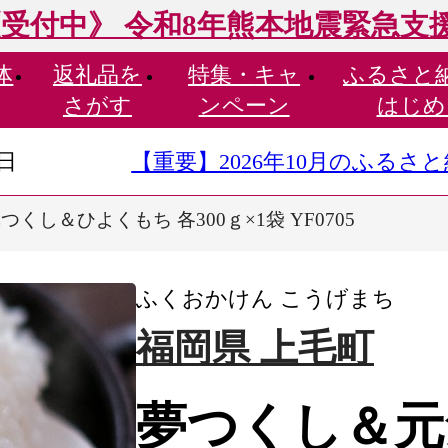
受付中》 令和8年熊本地震緊急支
体
返礼品を
特集・
キャ
ふるさと
さがす
ンペーン
はじめ
9日
【重要】2026年10月のふる
くし＆ひよくもち 各300ｇ×1袋 YF0705
ふくおかけん こうげまち
福岡県 上毛町
夢つくし＆元