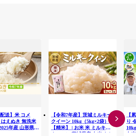
配送】米 コメ
【令和7年産】茨城ミルキー
【累
g×2 はえぬき 無洗米
クイーン 10kg（5kg×2袋）
り 
2025年産 山形県産
【精米】 | お米 米 ミルキー
10
クィーン 茨城県産 白米 もち
白米