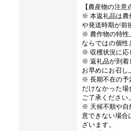
【農産物の注意
※ 本返礼品は
や発送時期が前
※ 農作物の特
ならではの個性
※ 収穫状況に
※ 返礼品が到
お早めにお召し
※ 長期不在の
だけなかった場
ご了承ください
※ 天候不順や
意できない場合
ざいます。