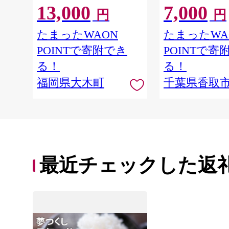
13,000
7,000
一原料米 7年産 国産 お米 ブ
米5kg ごはん こ
円
円
ランド米 5kg × 2 ゆめつく
まい お米マイスタ
し】CY009_01
約 白飯 ※ okome
たまったWAON
たまったWA
すび おにぎり 国
POINTで寄附でき
POINTで寄
取り寄せ 弁当 家
県産 R8 2026年 
る！
る！
県 香取市
福岡県大木町
千葉県香取
最近チェックした返