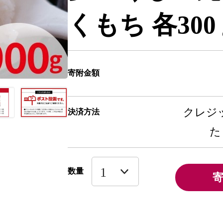
くもち 各300ｇ
寄附金額
クレジッ
決済方法
た
数量