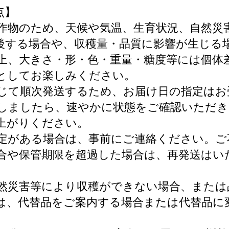
点】
農作物のため、天候や気温、生育状況、自然災
後する場合や、収穫量・品質に影響が生じる
性上、大きさ・形・色・重量・糖度等には個体
としてお楽しみください。
応じて順次発送するため、お届け日の指定は
着しましたら、速やかに状態をご確認いただ
上がりください。
予定がある場合は、事前にご連絡ください。
合や保管期限を超過した場合は、再発送はい
。
自然災害等により収穫ができない場合、また
は、代替品をご案内する場合または代替品に