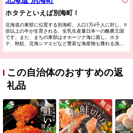
北海道 別海町
ホタテといえば別海町！
北海道の東部に位置する別海町。人口1万4千人に対し、8
倍以上の牛が生育される、生乳生産量日本一の酪農王国
です。また、まちの東部はオホーツク海に面し、ホタ
テ、秋鮭、北海シマエビなど豊富な海産物も獲れる漁業
のまちでもあります。日本最大の砂嘴（さし）である野
付半島には手つかずの自然がそのまま残され、貴重な動
植物が見れるほか、厳冬期に内湾が凍って海の上を歩け
る「氷平線ウォーク」など、オンリーワンの景色と体験
この自治体のおすすめの返
も魅力の１つです。
皆さんの応援で別海を、北海道を、日本を元気にしてい
礼品
きます！応援よろしくお願いします！