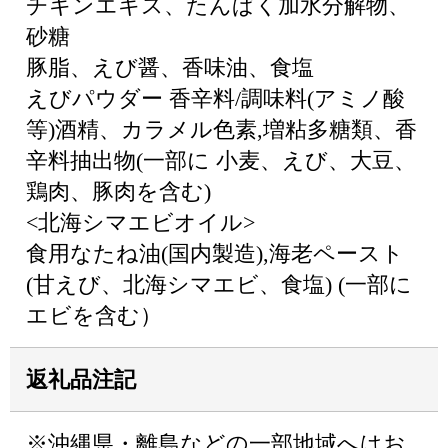
チキンエキス、たんぱく加水分解物、
砂糖
豚脂、えび醤、香味油、食塩
えびパウダー 香辛料/調味料(アミノ酸
等)酒精、カラメル色素,増粘多糖類、香
辛料抽出物(一部に 小麦、えび、大豆、
鶏肉、豚肉を含む)
<北海シマエビオイル>
食用なたね油(国内製造),海老ペースト
(甘えび、北海シマエビ、食塩) (一部に
エビを含む）
返礼品注記
※沖縄県・離島などの一部地域へはお