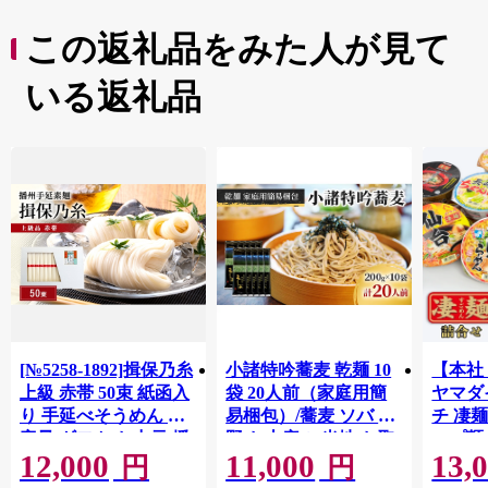
この返礼品をみた人が見て
いる返礼品
[№5258-1892]揖保乃糸
小諸特吟蕎麦 乾麺 10
【本社
上級 赤帯 50束 紙函入
袋 20人前（家庭用簡
ヤマダ
り 手延べそうめん 大
易梱包）/蕎麦 ソバ 長
チ 凄麺
容量 ギフト お中元 播
野 お土産 ご当地 お取
ップ麺 
12,000
11,000
13,
州そうめん
り寄せ 麺類 信州そば
せ セ
円
円
麺類
ーメン