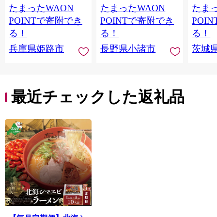
たまったWAON
たまったWAON
たまっ
プラー
ント 
POINTで寄附でき
POINTで寄附でき
POI
存食 常
る！
る！
る！
蓄 [AH0
兵庫県姫路市
長野県小諸市
茨城
最近チェックした返礼品