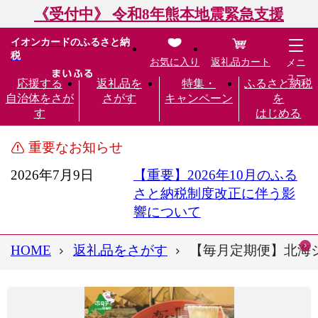
《受付中》 令和8年熊本地震緊急支援
イオンカードのふるさと納
税
お気に入り
返礼品カート
メニ
ュー
応援する
返礼品を
特集・
ふるさと納税
自治体をさが
さがす
キャンペーン
を
す
はじめる
重要なお知らせ
2026年7月9日
【重要】2026年10月のふる
さと納税制度改正に伴う影
響について
HOME
返礼品をさがす
【毎月定期便】北海シマ