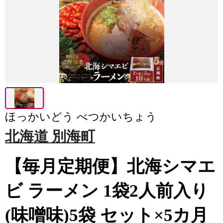
ほっかいどう べつかいちょう
北海道 別海町
【毎月定期便】北海シマエ
ビ ラーメン 1袋2人前入り
(味噌味)5袋 セット×5カ月