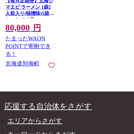
【毎月定期便】北海シ
マエビ ラーメン 1袋2
人前入り(味噌味)5袋
セット×5カ月
80,000
【AJM050054】（あら
円
陣株式会社）
たまったWAON
POINTで寄附でき
る！
北海道別海町
応援する自治体をさがす
エリアからさがす