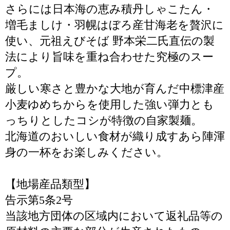
さらには日本海の恵み積丹しゃこたん・
増毛ましけ・羽幌はぼろ産甘海老を贅沢に
使い、元祖えびそば 野本栄二氏直伝の製
法により旨味を重ね合わせた究極のスー
プ。
厳しい寒さと豊かな大地が育んだ中標津産
小麦ゆめちからを使用した強い弾力とも
っちりとしたコシが特徴の自家製麺。
北海道のおいしい食材が織り成すあら陣渾
身の一杯をお楽しみください。
【地場産品類型】
告示第5条2号
当該地方団体の区域内において返礼品等の