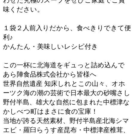
わせた究極のスープをぜひご家庭でご賞
味ください。
１袋２人前入りだから、食べきりできて便
利♪
かんたん・美味しいレシピ付き
この一杯に北海道をギュっと詰め込んで
あら陣食品株式会社から皆様へ
世界自然遺産 知床しれとこの山々、オホ
ーツク海の潮の芸術で日本最大の砂嘴さし
野付半島、雄大な自然に包まれた中標津な
かしべつ町はまさに食の宝庫！
当地が誇る天然素材、野付半島産北海シマ
エビ・羅臼らうす産昆布・中標津産椎茸、