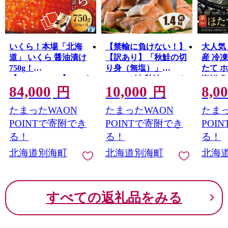
いくら！本場「北海
【禁輸に負けない！】
大人気
道」 いくら 醤油漬け
【訳あり】「秋鮭の切
産 冷凍
750g！
り身（無塩）」
たて 
【NK003NQ13】( いく
1.4kg（ 鮭 秋鮭 シャケ
海鮮 
84,000
10,000
8,0
ら いくら醤油漬け い
秋シャケ 北海道産鮭
天然 海鮮 ラ
円
円
くら醤油漬 醤油いく
北海道産秋鮭 道産鮭
大人気
たまったWAON
たまったWAON
たまっ
ら 鮭いくら 国産いく
道産秋鮭 鮭切り身 鮭
訳あり
ら 北海道産いくら 地
切身 さけ さけ切り身
POINTで寄附でき
POINTで寄附でき
POI
場産いくら 道産いく
さけ切身 国産鮭 国産
る！
る！
る！
ら 別海町 ふるさと納
秋鮭 地場産鮭 地場産
北海道別海町
北海道別海町
北海
税 ふるさと ikura お届
秋鮭 ふるさと納税 訳
け）
あり 訳あり鮭 訳あり
シャケ 訳あり秋鮭 訳
あり切り身 訳あり 切
すべての返礼品をみる
身）