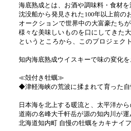
海底熟成とは、お酒や調味料・食材を
沈没船から発見された100年以上前のお
オークションで世界中の大富豪たち
様々な美味しいものを口にしてきた
というところから、このプロジェク
知内海底熟成ウイスキーで味の変化を
≪殻付き牡蠣≫
◆津軽海峡の荒波に揉まれて育った自
日本海を北上する暖流と、太平洋から
道南の名峰大千軒岳が源の知内川が運
北海道知内町 自慢の牡蠣をカキナイ