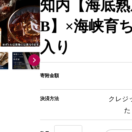
知内【海底熟
B】×海峡育ち
入り
寄附金額
クレジッ
決済方法
た