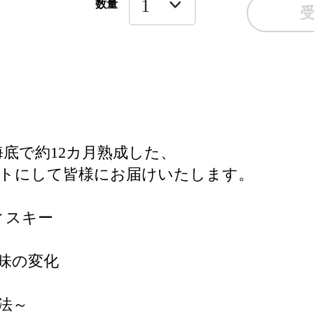
数量
海底で約12カ月熟成した、
ットにして皆様にお届けいたします。
ィスキー
味の変化
法～