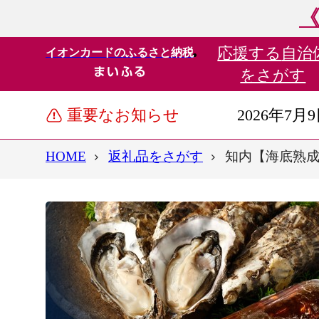
《
応援する
自治
イオンカードのふるさと納税
をさがす
重要なお知らせ
2026年7月
HOME
返礼品をさがす
知内【海底熟成