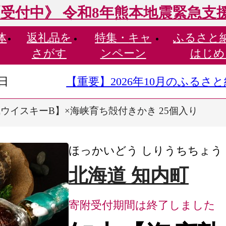
受付中》 令和8年熊本地震緊急支
体
返礼品を
特集・
キャ
ふるさと
さがす
ンペーン
はじめ
9日
【重要】2026年10月のふる
ウイスキーB】×海峡育ち殻付きかき 25個入り
ほっかいどう しりうちちょう
北海道 知内町
寄附受付期間は終了しました