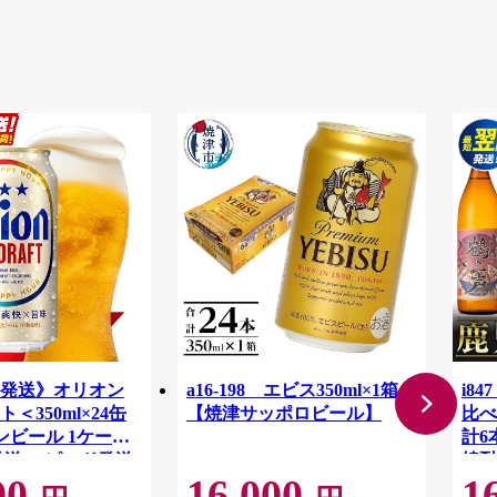
発送》オリオン
a16-198 エビス350ml×1箱
i8
＜350ml×24缶
【焼津サッポロビール】
比べ
ンビール 1ケース
計6
発送 スピード発送
焼酎
00
16,000
1
沖縄県 八重瀬町
ル 