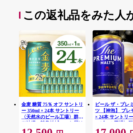
この返礼品をみた人
金麦 糖質 75％ オフ サントリ
ビール ザ・プレ
ー 350ml × 24本 サントリー
ツ 【神泡】 プレモル
〈天然水のビール工場〉群馬
× 24本 サント
※沖縄・離島地域へのお届け
のビール工場〉群
12,500
17,000
不可
離島地域へのお届