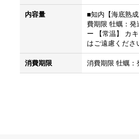
内容量
■知内【海底熟成
費期限 牡蠣：
ー 【常温】 カ
はご遠慮くださ
消費期限
消費期限 牡蠣