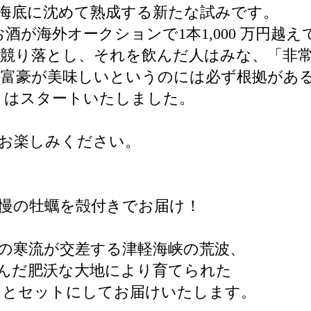
海底に沈めて熟成する新たな試みです。
酒が海外オークションで1本1,000 万円越
が競り落とし、それを飲んだ人はみな、「非
大富豪が美味しいというのには必ず根拠があ
トはスタートいたしました。
お楽しみください。
慢の牡蠣を殻付きでお届け！
の寒流が交差する津軽海峡の荒波、
んだ肥沃な大地により育てられた
フとセットにしてお届けいたします。