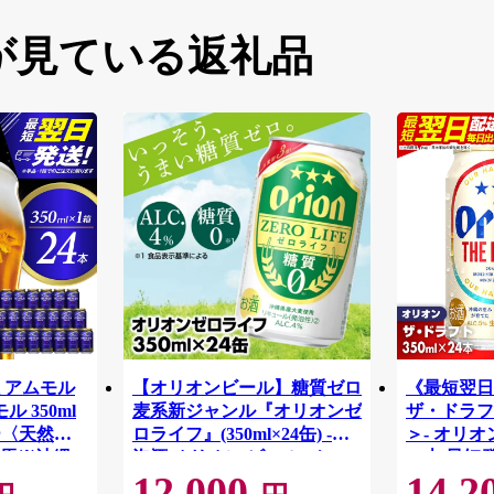
が見ている返礼品
ミアムモル
【オリオンビール】糖質ゼロ
《最短翌日
 350ml
麦系新ジャンル『オリオンゼ
ザ・ドラフト
リー〈天然水
ロライフ』(350ml×24缶) -発
＞- オリオ
馬※沖縄・
泡酒 オリオン ビール 1ケー
24本 最短
12,000
14,2
け不可
ス ２４本 糖質ゼロ ゼロライ
おすすめ 