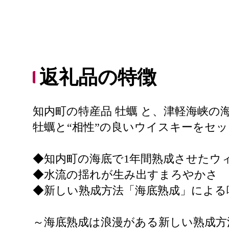
返礼品の特徴
知内町の特産品 牡蠣 と、津軽海峡の
牡蠣と“相性”の良いウイスキーをセ
◆知内町の海底で1年間熟成させたウ
◆水流の揺れが生み出すまろやかさ
◆新しい熟成方法「海底熟成」による
～海底熟成は浪漫がある新しい熟成方