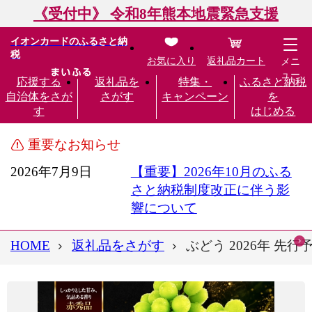
《受付中》 令和8年熊本地震緊急支援
イオンカードのふるさと納
税
お気に入り
返礼品カート
メニ
ュー
応援する
返礼品を
特集・
ふるさと納税
自治体をさが
さがす
キャンペーン
を
す
はじめる
重要なお知らせ
2026年7月9日
【重要】2026年10月のふる
さと納税制度改正に伴う影
響について
HOME
返礼品をさがす
ぶどう 2026年 先