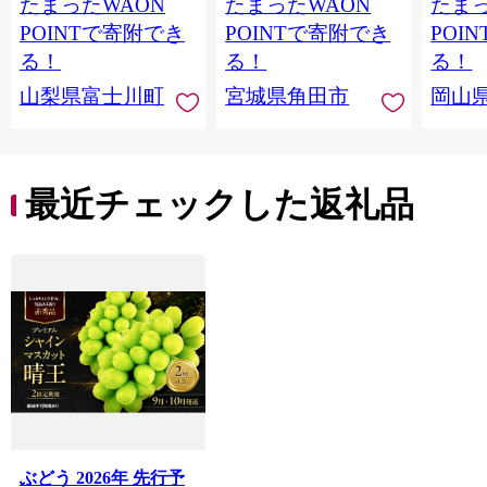
たまったWAON
たまったWAON
たまっ
１ｋｇ以上（２〜３
樹園 宮城県 角田市
旬 シ
房） フルーツ 山梨県
【先行予約（2026年発
ト 果物
POINTで寄附でき
POINTで寄附でき
POI
産 果物 くだもの シャ
送分）】
ーチ 
る！
る！
る！
イン マスカット ぶど
限定 令
山梨県富士川町
宮城県角田市
岡山
う ブドウ 葡萄 大粒 種
mom
なし 先行予約 富士川
ット 
町 10000円 一万円
白桃 
9000円 九千円
マスカ
フルー
最近チェックした返礼品
ット 
【hnds
ぶどう 2026年 先行予