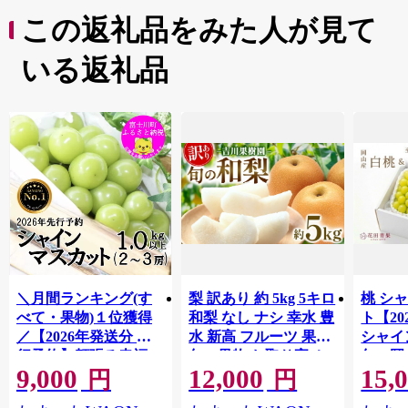
この返礼品をみた人が見て
いる返礼品
＼月間ランキング(す
梨 訳あり 約 5kg 5キロ
桃 シ
べて・果物)１位獲得
和梨 なし ナシ 幸水 豊
ト【2
／【2026年発送分 先
水 新高 フルーツ 果物
シャイ
行予約】頬張る幸福
旬の果物 お取り寄せ
旬の岡山
9,000
12,000
15,
感 〜緑の宝石・ シ
グルメ 美味しい 甘い
品｜ 
円
円
ャインマスカット 〜
人気 おすすめ 吉川果
もも 桃 