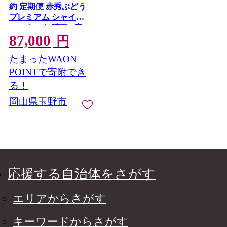
約 定期便 赤秀ぶどう
プレミアム シャイン
マスカット 晴王 2房
87,000
1.2kg 9月・10月 2回発
円
送 船穂産 赤秀品 皮ご
たまったWAON
と食べる みずみずし
い 岡山県産 満天フル
POINTで寄附でき
ーツ
る！
岡山県玉野市
応援する自治体をさがす
エリアからさがす
キーワードからさがす