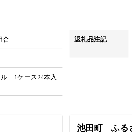
組合
返礼品注記
トル 1ケース24本入
池田町 ふる