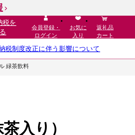
援
納税を
会員登録・
お気に
返礼品
る
ログイン
入り
カート
さと納税制度改正に伴う影響について
トル 緑茶飲料
抹茶入り）