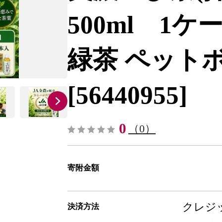
500ml 1ケ
緑茶 ペットボ
[56440955]
0
（0）
寄附金額
クレジッ
決済方法