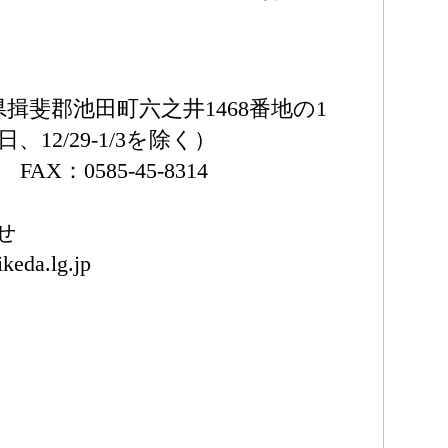
岐阜県揖斐郡池田町六之井1468番地の1
祝日、12/29-1/3を除く）
2 FAX：0585-45-8314
せ
keda.lg.jp