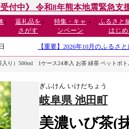
受付中》 令和8年熊本地震緊急支
体
返礼品を
特集・
キャ
ふるさと
さがす
ンペーン
はじめ
9日
【重要】2026年10月のふる
入り）500ml 1ケース24本入 お茶 緑茶 ペットボ
ぎふけん いけだちょう
岐阜県 池田町
美濃いび茶(