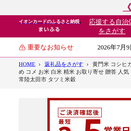
《
応援する
自治
イオンカードのふるさと納税
をさがす
重要なお知らせ
2026年7月
HOME
返礼品をさがす
黄門米 コシヒカリ
め コメ お米 白米 精米 お取り寄せ 贈答 人
常陸太田市 タツミ米穀