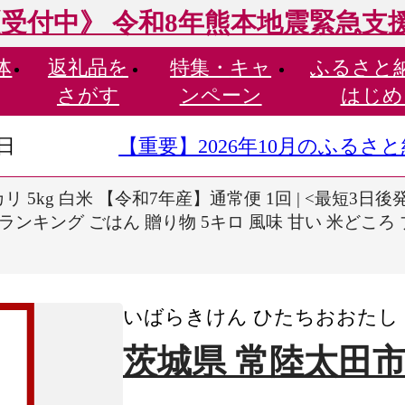
受付中》 令和8年熊本地震緊急支
体
返礼品を
特集・
キャ
ふるさと
さがす
ンペーン
はじめ
9日
【重要】2026年10月のふる
 5kg 白米 【令和7年産】通常便 1回 | <最短3日後発
気 ランキング ごはん 贈り物 5キロ 風味 甘い 米どこ
いばらきけん ひたちおおたし
茨城県 常陸太田