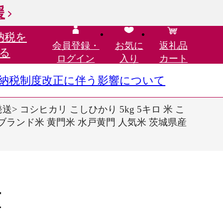
援
納税を
会員登録・
お気に
返礼品
る
ログイン
入り
カート
さと納税制度改正に伴う影響について
送> コシヒカリ こしひかり 5kg 5キロ 米 こ
ろ ブランド米 黄門米 水戸黄門 人気米 茨城県産
市