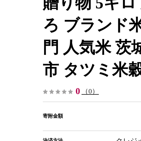
贈り物 5キロ
ろ ブランド米
門 人気米 茨
市 タツミ米穀-[
0
（0）
寄附金額
クレジッ
決済方法