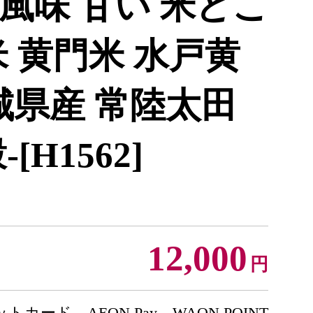
 風味 甘い 米どこ
 黄門米 水戸黄
城県産 常陸太田
H1562]
12,000
円
トカード、AEON Pay、WAON POINT