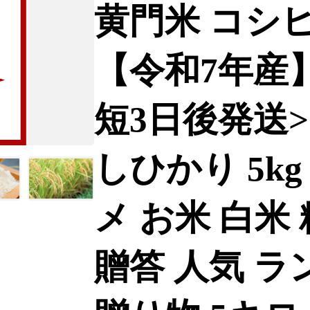
黄門米 コシヒ
【令和7年産】通
短3日後発送>
しひかり 5kg
メ お米 白米
贈答 人気 ラ