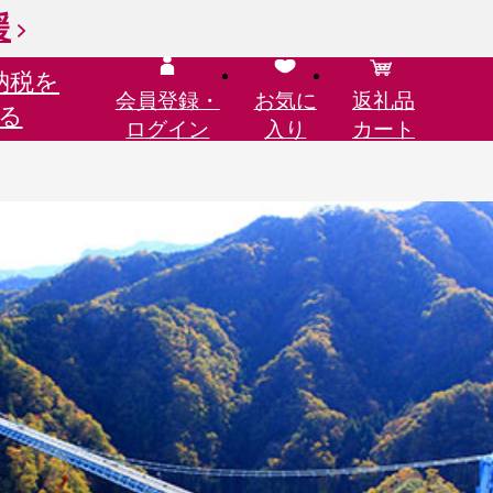
援
納税を
会員登録・
お気に
返礼品
る
ログイン
入り
カート