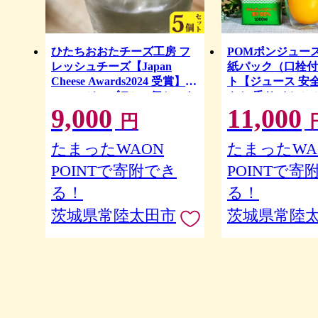
ひたちおおたチーズ工房 フ
POMポンジュース1
レッシュチーズ【Japan
紙パック（口栓付
Cheese Awards2024 受賞】フ
ト【ジュース 安全
ロマージュブラン 5個セット
やか 香り オレン
9,000
11,000
甘味 バランス 温
円
レンド コク 味わ
アポケット 出し
たまったWAON
たまったWA
い スクエアタイ
POINTで寄附でき
POINTで寄
付き ファミリー
も 茨城県 常陸太
る！
る！
茨城県常陸太田市
茨城県常陸