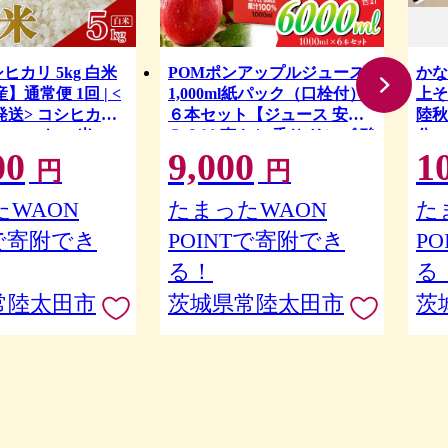
ヒカリ 5kg 白米
POMポンアップルジュース
かな
】通常便 1回 | <
1,000ml紙パック（口栓付）
上そ
発送> コシヒカリ
６本セット【ジュース 安全
陸秋
kg 5キロ 米 こ
ＰＯＭ 爽やか 香り リンゴ 酸
分・
00
9,000
1
米 白米 精米 お取
味 甘味 バランス ブレンド ア
6食
円
円
答 人気 ランキング
ップル コク 味わい 冷蔵庫 ド
そば
物 5キロ 風味 甘
アポケット 出し入れしやす
麺 
WAON
たまったWAON
た
ろ ブランド米 黄門
い スクエアタイプ キャップ
常陸
Tで寄附でき
POINTで寄附でき
P
門 人気米 茨城県産
付き ファミリーサイズ 子ど
 タツミ米穀
も 茨城県 常陸太田市】
る！
る
常陸太田市
茨城県常陸太田市
茨