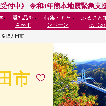
受付中》 令和8年熊本地震緊急支
体
返礼品を
特集・
キャ
ふるさと
さがす
ンペーン
はじめ
 常陸太田市
田市