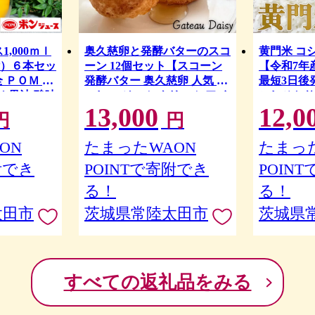
,000ｍｌ
奥久慈卵と発酵バターのスコ
黄門米 コシ
）６本セッ
ーン 12個セット【スコーン
【令和7年産
 ＰＯＭ 爽
発酵バター 奥久慈卵 人気 お
最短3日後
ジ 果汁 酸味
いしい ジャム クリーム アイ
こしひかり 5
13,000
12,0
州みかん ブ
ス 紅茶 冷凍 アフタヌーンテ
め コメ お
円
円
い 冷蔵庫 ド
ィー 牛乳 茨城県 常陸太田
り寄せ 贈
入れしやす
市】
ごはん 贈り
ON
たまったWAON
たまった
プ キャップ
い 米どこ
附でき
POINTで寄附でき
POIN
サイズ 子ど
米 水戸黄
田市】
常陸太田市
る！
る！
太田市
茨城県常陸太田市
茨城県
すべての返礼品をみる