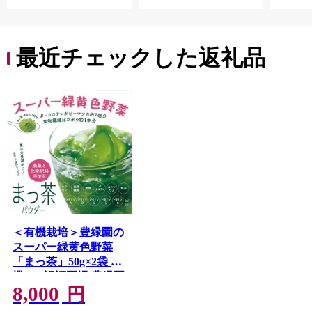
き フ
子ども
田市】
最近チェックした返礼品
＜有機栽培＞豊緑園の
スーパー緑黄色野菜
「まっ茶」50g×2袋 有
機JAS認証圃場 豊緑園
8,000
【A164】
円