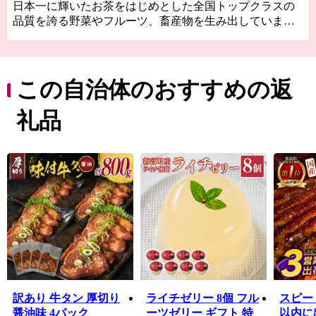
日本一に輝いたお茶をはじめとした全国トップクラスの
品質を誇る野菜やフルーツ、畜産物を生み出していま
す。
特に、国内にわずか１％しか流通していない国産生ライ
チに関しては全国随一の産地。「1粒1000円の新富ライ
チ」のブランドは、各種メディアに取り上げられたほ
この自治体のおすすめの返
か、銀座の一流菓子店に愛用されるなど、全国的に高い
知名度を得ています。
礼品
太平洋に面した美しい海岸線「富田浜」は、県天然記念
物・アカウミガメの貴重な産卵地。日本遺産に選定され
た古墳群や、400年の時を越えて受け継がれている神楽が
地域に息づいており、歴史の色濃いふるさとでもありま
す。
また、新富町は全国と比較しても若い農家が多く、新し
い農業への取り組みが活発な自治体です。「100年先も続
く農業」を確立するため、昔ながらの農業からアグリテ
ック（農業×IT）まで、さまざまなスタイルの農業が行わ
れています。
古き良きものを受け継ぎながらも、新しい時代へ向けて
訳あり 牛タン 厚切り
ライチゼリー 8個 フル
スピー
富んでいく町です。
醤油味 4パック
ーツゼリー ギフト 特
以内に出