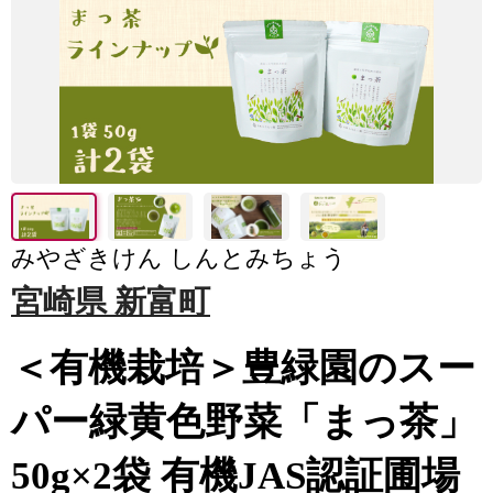
みやざきけん しんとみちょう
宮崎県 新富町
＜有機栽培＞豊緑園のスー
パー緑黄色野菜「まっ茶」
50g×2袋 有機JAS認証圃場