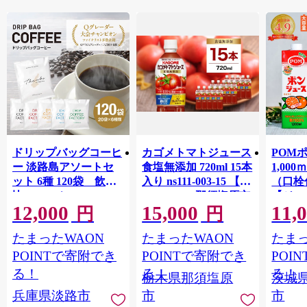
ドリップバッグコーヒ
カゴメトマトジュース
POM
ー 淡路島アソートセ
食塩無添加 720ml 15本
1,00
ット 6種 120袋 飲み
入り ns111-003-15 【
（口栓
比べ コーヒー
KAGOME 那須塩原市
【ジュ
12,000
15,000
11,
ギフト トマト 野菜 ジ
Ｍ 爽
円
円
ュース 飲料 ドリンク
ジ 果汁
たまったWAON
たまったWAON
たまっ
健康 GABA 血圧 コレ
ンス 
ステロール】
ンド 
POINTで寄附でき
POINTで寄附でき
POI
庫 ド
る！
る！
る！
栃木県那須塩原
茨城
入れし
兵庫県淡路市
市
市
アタイ