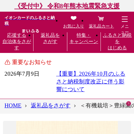
《受付中》 令和8年熊本地震緊急支援
イオンカードのふるさと納
税
お気に入り
返礼品カート
メニ
ュー
応援する
返礼品を
特集・
ふるさと納税
自治体をさが
さがす
キャンペーン
を
す
はじめる
重要なお知らせ
2026年7月9日
【重要】2026年10月のふる
さと納税制度改正に伴う影
響について
HOME
返礼品をさがす
＜有機栽培＞豊緑園のス