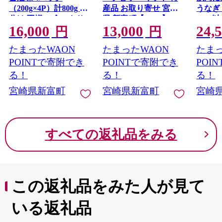
（200g×4P）計800g 小
産品 お取り寄せ 宮崎
うなぎ 
分け 不揃い 食べきり
県 新富町【B453】
840g
16,000
13,000
24,
パック 冷凍［2026年2
すすめ
円
円
月出荷開始］
装 鰻 
たまったWAON
たまったWAON
たまっ
【C461】
【C388
POINTで寄附でき
POINTで寄附でき
POI
る！
る！
る！
宮崎県新富町
宮崎県新富町
宮崎
すべての返礼品をみる
この返礼品をみた人が見て
いる返礼品