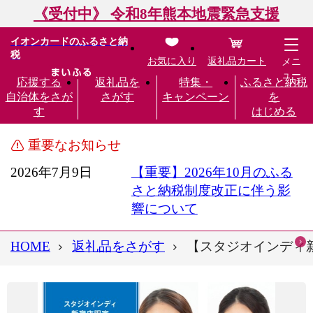
《受付中》 令和8年熊本地震緊急支援
イオンカードのふるさと納
税
お気に入り
返礼品カート
メニ
ュー
応援する
返礼品を
特集・
ふるさと納税
自治体をさが
さがす
キャンペーン
を
す
はじめる
重要なお知らせ
2026年7月9日
【重要】2026年10月のふる
さと納税制度改正に伴う影
響について
HOME
返礼品をさがす
【スタジオインディ新宿