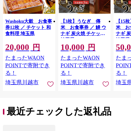
Washoku大穀 お食事
【3枚】うなぎ 傳
【15
券12枚 ／ チケット 和
米 お食事券 ／ 鰻 ウ
米 お
食料理 埼玉県
ナギ 炭火焼 チケット
ナギ 
埼玉県
埼玉県
20,000
10,000
50,
円
円
たまったWAON
たまったWAON
たまっ
POINTで寄附でき
POINTで寄附でき
POI
る！
る！
る！
埼玉県川越市
埼玉県川越市
埼玉
最近チェックした返礼品