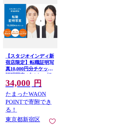
【スタジオインディ新
宿店限定】転職証明写
真10,000円分チケット
証明写真 ビジネス 転
34,000
職 写真 転職証明写真
円
メイク付き 高品質 修
たまったWAON
正 撮影 チケット 写真
スタジオ データ プリ
POINTで寄附でき
ント 新宿 0182-038-S07
る！
東京都新宿区