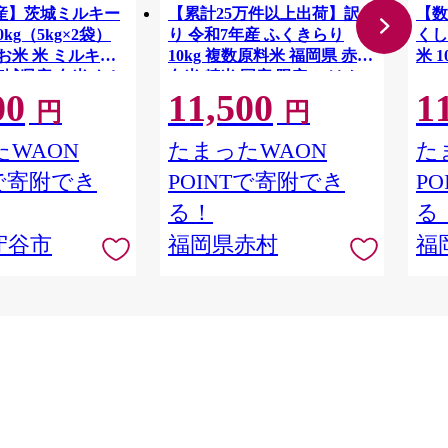
産】茨城ミルキー
【累計25万件以上出荷】訳あ
【数
kg（5kg×2袋）
り 令和7年産 ふくきらり
くし
 お米 米 ミルキー
10kg 複数原料米 福岡県 赤村
茨城県産 白米 もち
白米 精米 国産 限定 ごはん
00
11,500
1
当 おにぎり
ご飯 白飯 米 10kg お米 ふる
円
円
さと人気 ランキング (品
番:3X4R7)
WAON
たまったWAON
た
Tで寄附でき
POINTで寄附でき
P
る！
る
守谷市
福岡県赤村
福