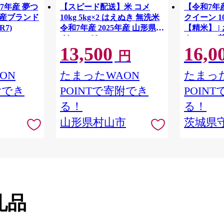
7年産 夢つ
【スピード配送】米 コメ
【令和7年
県産ブランド
10kg 5kg×2 はえぬき 無洗米
クイーン 10
0R7)
令和7年産 2025年産 山形県産
【精米】 |
tf-hamxa10
クィーン 
13,500
16,0
もち お弁
円
ON
たまったWAON
たまった
附でき
POINTで寄附でき
POIN
る！
る！
山形県村山市
茨城県
礼品