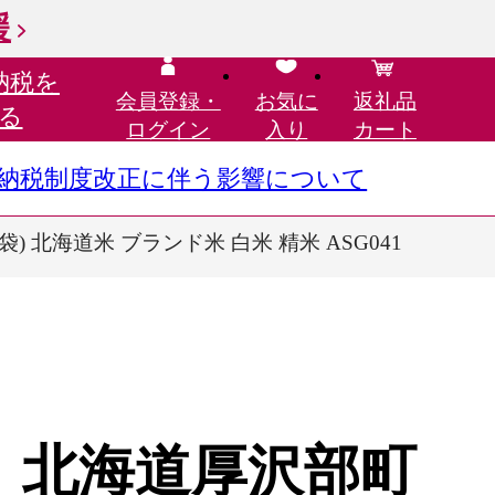
援
納税を
会員登録・
お気に
返礼品
る
ログイン
入り
カート
さと納税制度改正に伴う影響について
) 北海道米 ブランド米 白米 精米 ASG041
】北海道厚沢部町