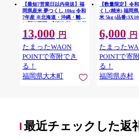
【最短7営業日以内発送】福
【数量限定】令和
岡県産米 夢つくし 10kg 令和
くし(精米) 福岡
7年産 ※北海道・沖縄・離島
米 5kg (品番:3X1
は配送不可 |【精米 単一米 単
13,000
6,000
一原料米 7年産 国産 お米 ブ
円
円
ランド米 5kg × 2 ゆめつく
し】CY009_01
たまったWAON
たまったWA
POINTで寄附でき
POINTで寄
る！
る！
福岡県大木町
福岡県赤村
最近チェックした返