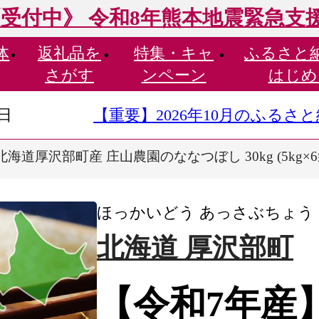
受付中》 令和8年熊本地震緊急支
体
返礼品を
特集・
キャ
ふるさと
さがす
ンペーン
はじめ
9日
【重要】2026年10月のふる
海道厚沢部町産 庄山農園のななつぼし 30kg (5kg×6袋
ほっかいどう あっさぶちょう
北海道 厚沢部町
【令和7年産