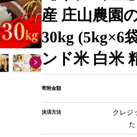
産 庄山農園
30kg (5kg
ンド米 白米 精
寄附金額
クレジッ
決済方法
た