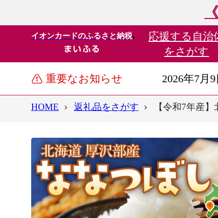
《
応援する
自治
イオンカードのふるさと納税
をさがす
重要なお知らせ
2026年7月
HOME
返礼品をさがす
【令和7年産】北