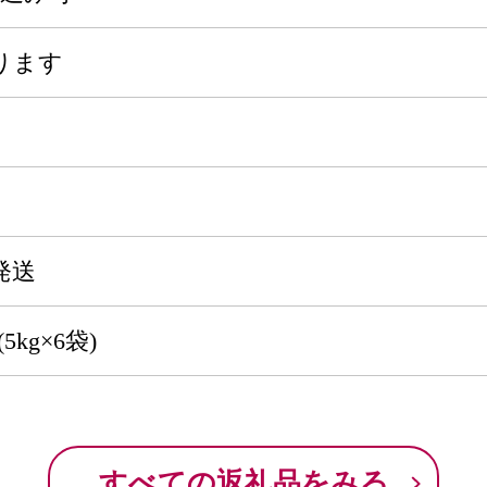
ります
発送
5kg×6袋)
すべての返礼品をみる