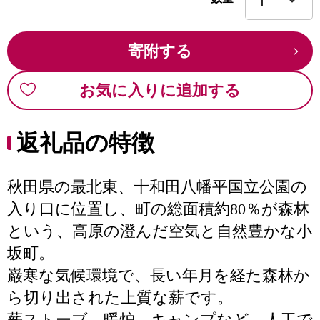
寄附する
お気に入りに追加する
返礼品の特徴
秋田県の最北東、十和田八幡平国立公園の
入り口に位置し、町の総面積約80％が森林
という、高原の澄んだ空気と自然豊かな小
坂町。
巌寒な気候環境で、長い年月を経た森林か
ら切り出された上質な薪です。
薪ストーブ、暖炉、キャンプなど、人工で