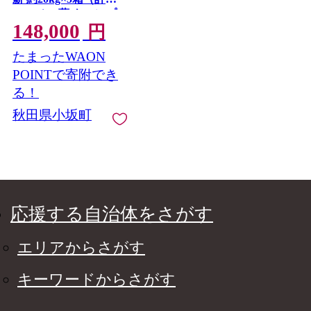
200kg） [薪 キャンプ
148,000
アウトドア 広葉樹 暖
円
炉 薪ストーブ秋田県
たまったWAON
小坂町]
POINTで寄附でき
る！
秋田県小坂町
応援する自治体をさがす
エリアからさがす
キーワードからさがす