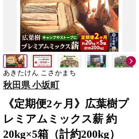
あきたけん こさかまち
秋田県 小坂町
《定期便2ヶ月》広葉樹プ
レミアムミックス薪 約
20kg×5箱（計約200kg）