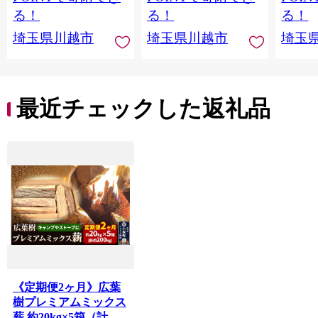
る！
る！
る！
埼玉県川越市
埼玉県川越市
埼玉
最近チェックした返礼品
《定期便2ヶ月》広葉
樹プレミアムミックス
薪 約20kg×5箱（計約