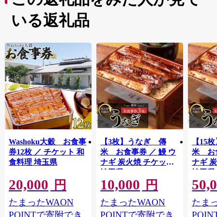
いる返礼品
Washoku大穀 お食事
【3枚】うなぎ 傳
【15
券12枚 ／ チケット 和
米 お食事券 ／ 鰻 ウ
米 お
食料理 埼玉県
ナギ 炭火焼 チケット
ナギ 
埼玉県
埼玉県
20,000
10,000
50,
円
円
たまったWAON
たまったWAON
たまっ
POINTで寄附でき
POINTで寄附でき
POI