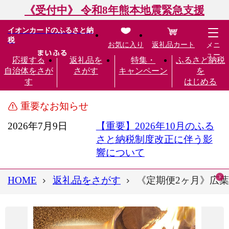
《受付中》 令和8年熊本地震緊急支援
イオンカードのふるさと納
税
お気に入り
返礼品カート
メニ
ュー
応援する
返礼品を
特集・
ふるさと納税
自治体をさが
さがす
キャンペーン
を
す
はじめる
重要なお知らせ
2026年7月9日
【重要】2026年10月のふる
さと納税制度改正に伴う影
響について
HOME
返礼品をさがす
《定期便2ヶ月》広葉樹