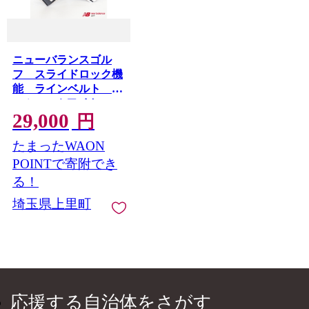
ニューバランスゴル
フ スライドロック機
能 ラインベルト
Unisex ホワイト
29,000
6282001【1720206】
円
たまったWAON
POINTで寄附でき
る！
埼玉県上里町
応援する自治体をさがす