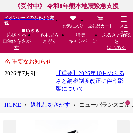
《受付中》 令和8年熊本地震緊急支援
イオンカードのふるさと納
税
お気に入り
返礼品カート
メニ
ュー
応援する
返礼品を
特集・
ふるさと納税
自治体をさが
さがす
キャンペーン
を
す
はじめる
重要なお知らせ
2026年7月9日
【重要】2026年10月のふる
さと納税制度改正に伴う影
響について
HOME
返礼品をさがす
ニューバランスゴルフ 