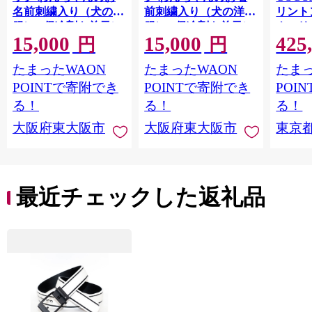
名前刺繍入り（犬の洋
前刺繍入り（犬の洋
リント
服） - 保冷剤を首元に
服） - 保冷剤を首元に
クスリ
15,000
15,000
425
セット！厳しい夏のお
セット！厳しい夏のお
LIMO.
円
円
散歩におすすめ
散歩におすすめ
たまったWAON
たまったWAON
たまっ
POINTで寄附でき
POINTで寄附でき
POI
る！
る！
る！
大阪府東大阪市
大阪府東大阪市
東京
最近チェックした返礼品