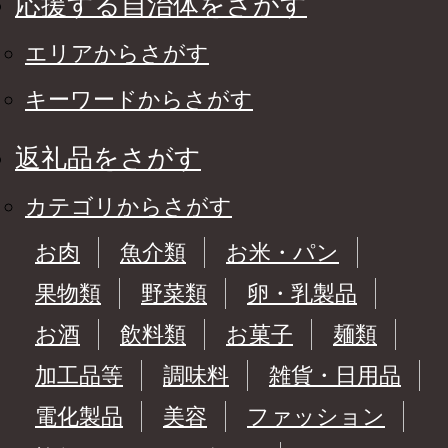
応援する自治体をさがす
エリアからさがす
キーワードからさがす
返礼品をさがす
カテゴリからさがす
お肉
魚介類
お米・パン
果物類
野菜類
卵・乳製品
お酒
飲料類
お菓子
麺類
加工品等
調味料
雑貨・日用品
電化製品
美容
ファッション