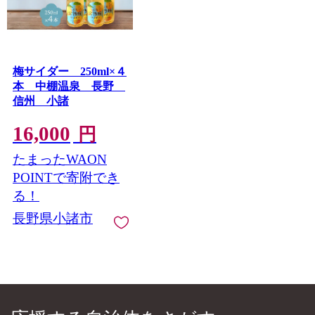
梅サイダー 250ml×４
本 中棚温泉 長野
信州 小諸
16,000
円
たまったWAON
POINTで寄附でき
る！
長野県小諸市