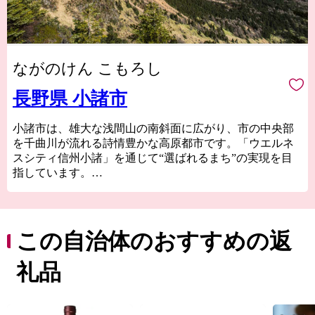
ながのけん こもろし
長野県 小諸市
小諸市は、雄大な浅間山の南斜面に広がり、市の中央部
を千曲川が流れる詩情豊かな高原都市です。「ウエルネ
スシティ信州小諸」を通じて“選ばれるまち”の実現を目
指しています。
全国トップクラスの晴天率を誇り、陽光をたっぷり浴び
て育った桃・りんご、信州を代表する味覚である蕎麦、
全国ブランドのワインなど魅力的な返礼品が満載です。
ふるさと納税を通して小諸市の魅力に触れていただけれ
この自治体のおすすめの返
ば幸いです。
礼品