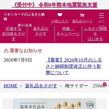
《受付中》 令和8年熊本地震緊急支援
イオンカードのふるさと納
税
お気に入り
返礼品カート
メニ
ュー
応援する
返礼品を
特集・
ふるさと納税
自治体をさが
さがす
キャンペーン
を
す
はじめる
重要なお知らせ
2026年7月9日
【重要】2026年10月のふる
さと納税制度改正に伴う影
響について
HOME
返礼品をさがす
梅サイダー 250m