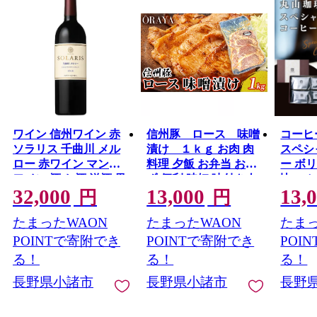
ワイン 信州ワイン 赤
信州豚 ロース 味噌
コーヒ
ソラリス 千曲川 メル
漬け １ｋｇ お肉 肉
スペシ
ロー 赤ワイン マンズ
料理 夕飯 お弁当 おか
ー ボ
ワイン 酒 お酒 洋酒 果
ず 便利 時短 味付き肉
比べ セ
32,000
13,000
13,
実酒 ぶどう酒 長野 長
惣菜 和食 信州産ホエ
フト 
円
円
野県小諸市
ー豚 柔らかい肉質 甘
ュラー
たまったWAON
たまったWAON
たまっ
みのある脂 山吹味噌
ンド
使用
POINTで寄附でき
POINTで寄附でき
POI
る！
る！
る！
長野県小諸市
長野県小諸市
長野