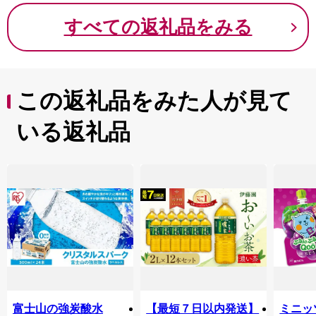
すべての返礼品をみる
この返礼品をみた人が見て
いる返礼品
富士山の強炭酸水
【最短７日以内発送】
ミニッ