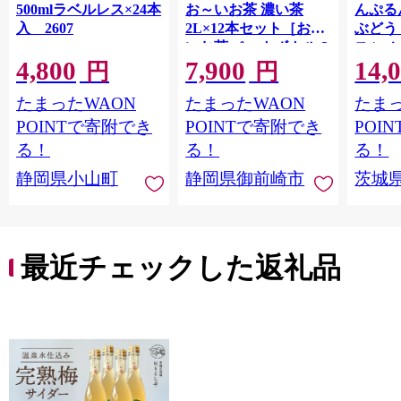
500mlラベルレス×24本
お～いお茶 濃い茶
んぷる
入 2607
2L×12本セット［おー
ぶどう
いお茶 ペットボトル 2
ス | mi
4,800
7,900
14,
リットル ケース 箱 伊
ゼリー
円
円
藤園 静岡］
ルシウ
たまったWAON
たまったWAON
たまっ
給 コ
POINTで寄附でき
POINTで寄附でき
POI
る！
る！
る！
静岡県小山町
静岡県御前崎市
茨城
最近チェックした返礼品