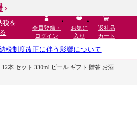
援
納税を
会員登録・
お気に
返礼品
る
ログイン
入り
カート
さと納税制度改正に伴う影響について
本 セット 330ml ビール ギフト 贈答 お酒