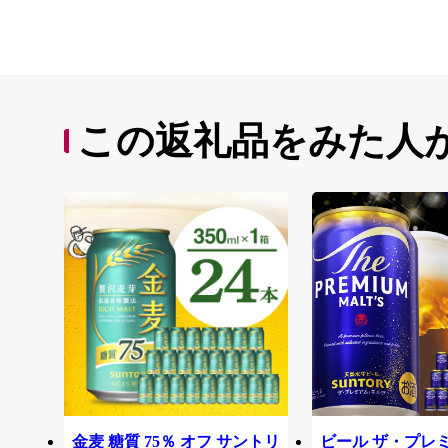
この返礼品をみた人
金麦 糖質 75％ オフ サントリ
ビール ザ・プレ