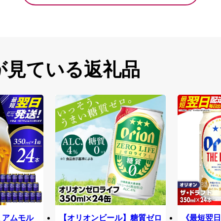
が見ている返礼品
ミアムモル
【オリオンビール】糖質ゼロ
《最短翌日