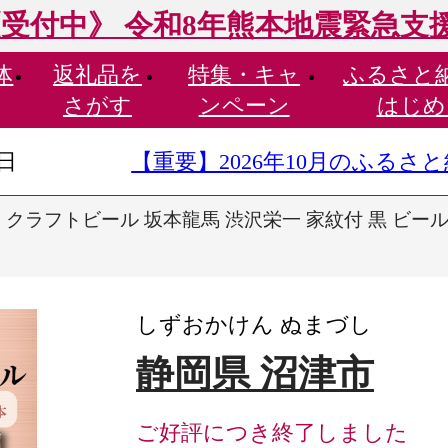
受付中》 令和8年熊本地震緊急支
体
返礼品を
特集・
キャ
ふるさと
さがす
ンペーン
はじめ
9日
【重要】2026年10月のふる
クラフトビール 坂本龍馬 渋沢栄一 家紋付 黒 ビール 12
しずおかけん ぬまづし
静岡県 沼津市
ご好評につき終了しました