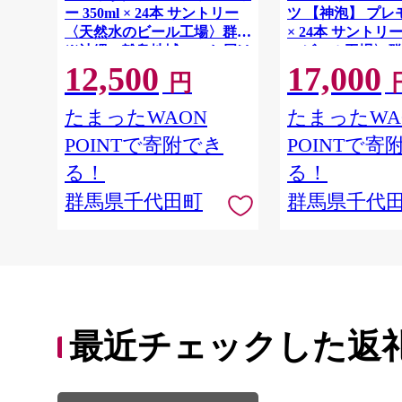
ー 350ml × 24本 サントリー
ツ 【神泡】 プレモル
〈天然水のビール工場〉群馬
× 24本 サント
※沖縄・離島地域へのお届け
のビール工場〉群
12,500
17,000
不可
離島地域へのお届
円
たまったWAON
たまったWA
POINTで寄附でき
POINTで寄
る！
る！
群馬県千代田町
群馬県千代
最近チェックした返