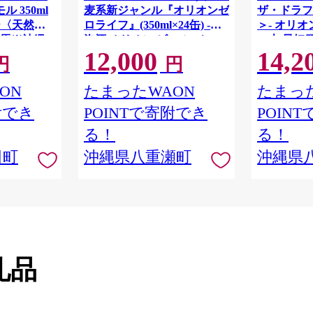
 350ml
麦系新ジャンル『オリオンゼ
ザ・ドラフト
リー〈天然水
ロライフ』(350ml×24缶) -発
＞- オリオ
馬※沖縄・
泡酒 オリオン ビール 1ケー
24本 最短
12,000
14,2
け不可
ス ２４本 糖質ゼロ ゼロライ
おすすめ 
円
円
フ 糖質0 麦芽3倍 麦のうまみ
【価格改定
進化した おいしさ おすすめ
ON
たまったWAON
たまった
満足感 沖縄県 八重瀬【価格
附でき
POINTで寄附でき
POIN
改定YA】
る！
る！
田町
沖縄県八重瀬町
沖縄県
礼品