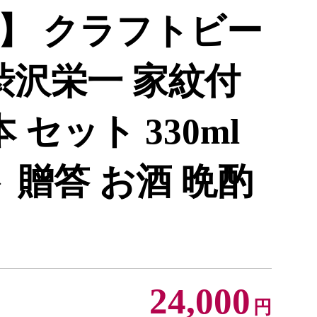
】 クラフトビー
渋沢栄一 家紋付
 セット 330ml
 贈答 お酒 晩酌
24,000
円