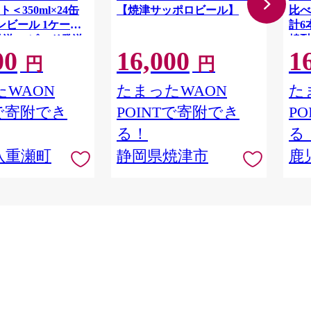
＜350ml×24缶
【焼津サッポロビール】
比べ
ンビール 1ケース
計6
発送 スピード発送
焼酎
00
16,000
1
沖縄県 八重瀬町
ル 
円
円
YI】
水酒
焼酎
WAON
たまったWAON
た
屋】
Tで寄附でき
POINTで寄附でき
P
る！
る
八重瀬町
静岡県焼津市
鹿