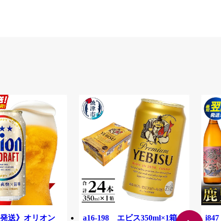
発送》オリオン
a16-198 エビス350ml×1箱
i8