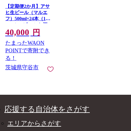
【定期便2か月】アサ
ヒ生ビール（マルエ
フ）500ml×24本（1ケ
ース） | ビール お酒
40,000
酒 アルコール 缶ビー
円
ル 生ビール マルエフ
たまったWAON
復活の生 500ml×24本
24缶 1箱 定期便 定期
POINTで寄附でき
茨城県 守谷市
る！
茨城県守谷市
応援する自治体をさがす
エリアからさがす