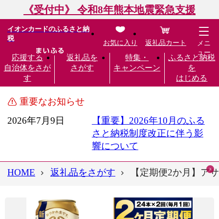
《受付中》 令和8年熊本地震緊急支援
イオンカードのふるさと納
税
お気に入り
返礼品カート
メニ
ュー
応援する
返礼品を
特集・
ふるさと納税
自治体をさが
さがす
キャンペーン
を
す
はじめる
重要なお知らせ
2026年7月9日
【重要】2026年10月のふる
さと納税制度改正に伴う影
響について
HOME
返礼品をさがす
【定期便2か月】アサヒ生