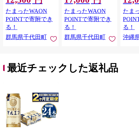
円
円
け不可
縄・離島地域へのお届
1ケー
たまったWAON
たまったWAON
たまっ
け不可
ロ ゼ
麦芽3
POINTで寄附でき
POINTで寄附でき
POI
化した
る！
る！
る！
すめ 
群馬県千代田町
群馬県千代田町
沖縄
重瀬【
最近チェックした返礼品