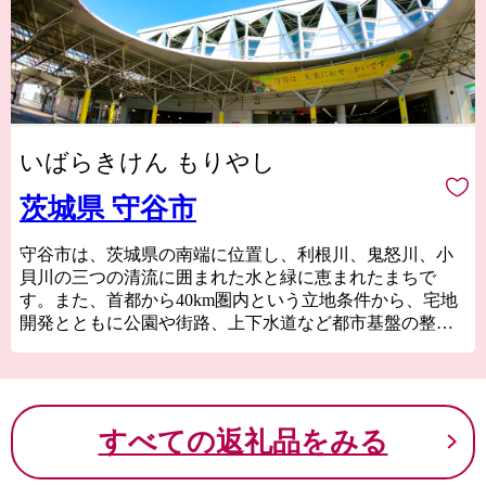
いばらきけん もりやし
茨城県 守谷市
守谷市は、茨城県の南端に位置し、利根川、鬼怒川、小
貝川の三つの清流に囲まれた水と緑に恵まれたまちで
す。また、首都から40km圏内という立地条件から、宅地
開発とともに公園や街路、上下水道など都市基盤の整備
が進んでいます。
これからも守谷市は、さらなる住みよさを目指し、都市
機能の充実と自然環境の調和のとれたまちづくりを積極
的に進めてまいります。
すべての返礼品をみる