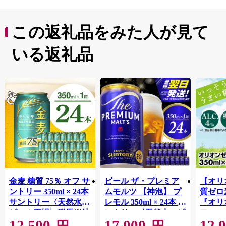
この返礼品をみた人が見て
いる返礼品
金麦 糖質 75％ オフ サ
ビール ザ・プレミア
【オリ
ントリー 350ml × 24本
ムモルツ 【神泡】 プ
質ゼロ
サントリー〈天然水の
レモル 350ml × 24本 サ
『オリ
ビール工場〉群馬※沖
ントリー〈天然水のビ
フ』(35
12,500
17,000
12,
縄・離島地域へのお届
ール工場〉群馬※沖
泡酒 