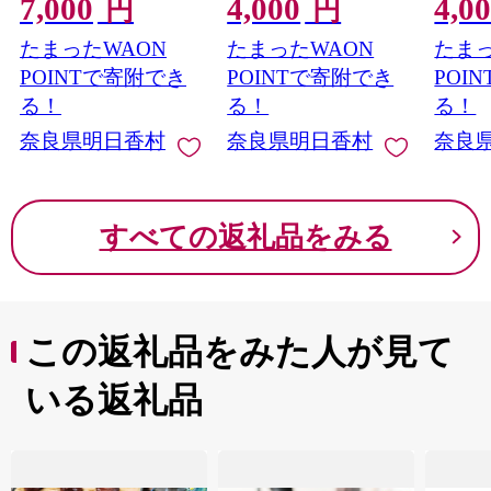
7,000
4,000
4,0
円
円
たまったWAON
たまったWAON
たまっ
POINTで寄附でき
POINTで寄附でき
POI
る！
る！
る！
奈良県明日香村
奈良県明日香村
奈良
すべての返礼品をみる
この返礼品をみた人が見て
いる返礼品