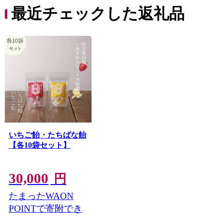
最近チェックした返礼品
いちご飴・たちばな飴
【各10袋セット】
30,000
円
たまったWAON
POINTで寄附でき