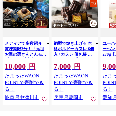
メディアで多数紹介
銅型で焼き上げる 本
ユーハ
賞味期限3分！「元祖
格ボルドーカヌレ 6個
ーヘ
お重の栗きんとんモン
入 / カヌレ 個包装 外
270g【
ブラン」 【未来のご
はカリッと香ばしい
10,000
7,000
9,0
褒美】スイーツ 栗 モ
中はもっちり ラム酒
円
円
ンブラン くりきんと
バニラ お取り寄せ ス
たまったWAON
たまったWAON
たまっ
ん デザート ご褒美 お
イーツ 焼き菓子 詰め
取り寄せ くり お菓子
合わせ ホワイトデー
POINTで寄附でき
POINTで寄附でき
POI
菓子 F4N-2298
お返し 冷凍 手作り 化
る！
る！
る！
粧箱入り ギフト TAS
岐阜県中津川市
兵庫県豊岡市
愛知
BAKE