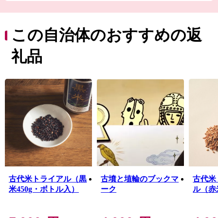
村内には「大化の改新」の舞台となった宮跡、極彩色
の古墳壁画を誇る高松塚古墳やキトラ古墳などの文化遺
産が数多く存在し、万葉集にも詠われた自然環境と一体
この自治体のおすすめの返
となって歴史的風土を形成しています。
昭和５５年には明日香村における歴史的風土の保存及び
礼品
生活環境の整備等に関する特別措置法（通称、明日香
法）が制定され、国の特別立法で保全された他に類を見
ない地域となっています。
古代米トライアル（黒
古墳と埴輪のブックマ
古代米
米450g・ボトル入）
ーク
ル（赤