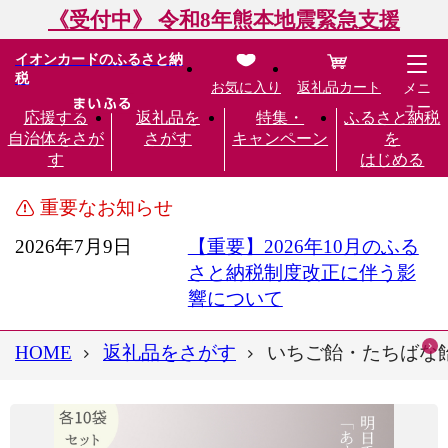
《受付中》 令和8年熊本地震緊急支援
イオンカードのふるさと納
税
お気に入り
返礼品カート
メニ
ュー
応援する
返礼品を
特集・
ふるさと納税
自治体をさが
さがす
キャンペーン
を
す
はじめる
重要なお知らせ
2026年7月9日
【重要】2026年10月のふる
さと納税制度改正に伴う影
響について
HOME
返礼品をさがす
いちご飴・たちばな飴