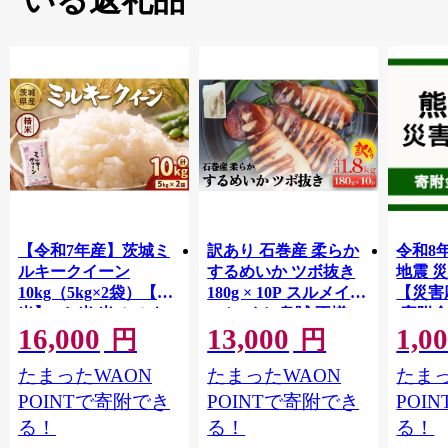
【令和7年産】茨城ミ
訳あり 石巻産 柔らか
令和8
ルキークイーン
するめいか ツボ抜き
地震 
10kg（5kg×2袋）【精
180g × 10P スルメイカ
【災害
米】 | お米 米 ミルキ
いか イカ 烏賊 不揃い
(寄附金
16,000
13,000
1,0
ークィーン 茨城県産
小分け 下処理済み 時
【返礼
円
円
白米 もちもち お弁当
短調理 こだわり 冷凍
地のた
たまったWAON
たまったWAON
たまっ
おにぎり
海鮮 魚介 おかず おつ
共同募
まみ 煮物 焼きイカ
支援金
POINTで寄附でき
POINTで寄附でき
POI
BBQ バーベキュー 宮
ます｜
る！
る！
る！
城県 石巻市
支援 