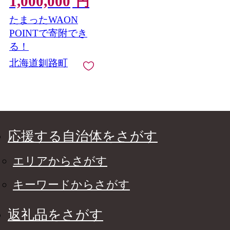
1,000,000
円
道 釧路町 釧路超 長靴
たまったWAON
アイスホッケー アイ
スホッケー 寄付 応援
POINTで寄附でき
支援
る！
北海道釧路町
応援する自治体をさがす
エリアからさがす
キーワードからさがす
返礼品をさがす