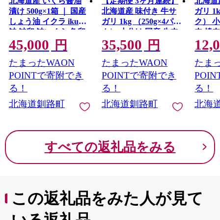
北海道産 いくら醤油
【定期便 3ヶ月連続】
北海道
漬け 500g×1箱 ｜ 国産
北海道産 味付き 牛サ
ガリ 1k
しょう油 イクラ ikura
ガリ 1kg （250g×4パッ
ク） 小
鮭 鮭卵 鮭いくら 魚卵
ク） 小分け 国産 牛肉
肉 焼
45,000
35,500
12,
冷凍 魚介人気 スピー
焼肉 サガリ ハラミ 牛
牛 牛
円
円
ド発送 すぐ届く 魚介
牛ハラミ 焼き肉 BBQ
BBQ 
たまったWAON
たまったWAON
たまっ
類 海鮮 笹谷商店 せん
bbq 一人暮らし セット
ホルモ
のすけ すぐ発送 50000
おかず 牛サガリ丼 ホ
材専門
POINTで寄附でき
POINTで寄附でき
POI
円 北海道 釧路町 釧路
ルモン 冷凍 焼肉食材
おた 
る！
る！
る！
超 特産品
専門店 トリプリしお
釧路町
北海道釧路町
北海道釧路町
北海
た 定期便 3ヶ月 3回 北
海道 釧路町 釧路超 特
産品
すべての返礼品をみる
この返礼品をみた人が見て
いる返礼品