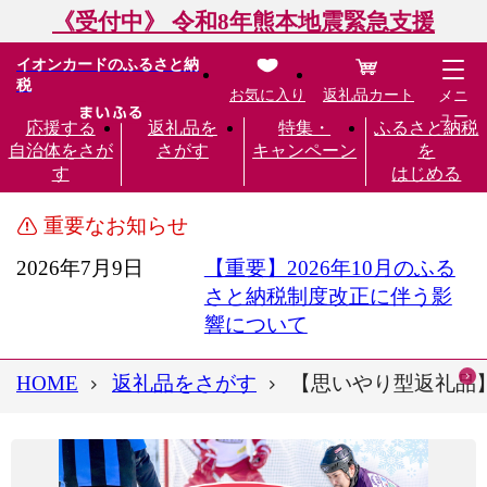
《受付中》 令和8年熊本地震緊急支援
イオンカードのふるさと納
税
お気に入り
返礼品カート
メニ
ュー
応援する
返礼品を
特集・
ふるさと納税
自治体をさが
さがす
キャンペーン
を
す
はじめる
重要なお知らせ
2026年7月9日
【重要】2026年10月のふる
さと納税制度改正に伴う影
響について
HOME
返礼品をさがす
【思いやり型返礼品】5