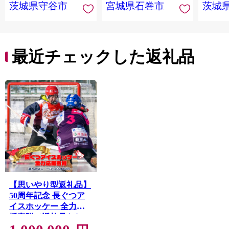
茨城県守谷市
宮城県石巻市
茨城
最近チェックした返礼品
【思いやり型返礼品】
50周年記念 長ぐつア
イスホッケー 全力応
援寄附（返礼品なし・
1,000,000円～） 北海