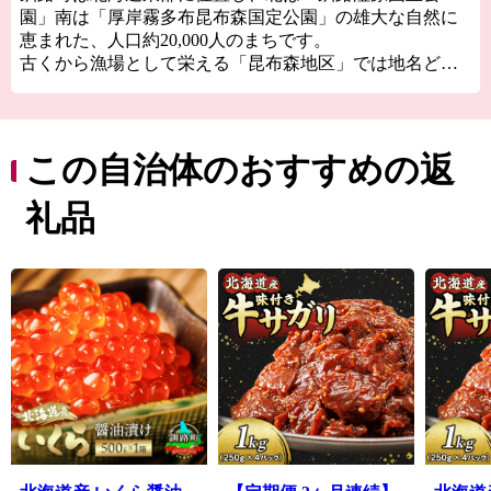
園」南は「厚岸霧多布昆布森国定公園」の雄大な自然に
恵まれた、人口約20,000人のまちです。
古くから漁場として栄える「昆布森地区」では地名どお
り良質な昆布をはじめカキやウニといった豊富な海産物
に恵まれています。
中心市街地として栄えるセチリ太地区は、町内外から多
くの買い物客が訪れ、道東の拠点商業地として、にぎわ
この自治体のおすすめの返
いが集中しています。
そんな「自然・グルメ・遊び」など、たくさんの魅力に
礼品
溢れる釧路町へぜひお越しください。