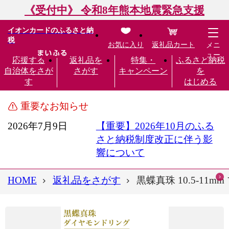
《受付中》 令和8年熊本地震緊急支援
イオンカードのふるさと納
税
お気に入り
返礼品カート
メニ
ュー
応援する
返礼品を
特集・
ふるさと納税
自治体をさが
さがす
キャンペーン
を
す
はじめる
重要なお知らせ
2026年7月9日
【重要】2026年10月のふる
さと納税制度改正に伴う影
響について
HOME
返礼品をさがす
黒蝶真珠 10.5-11