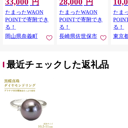
33,000
28,000
10,
トートバッグ ダブル
ク） TSAロックキャ
おどり
円
円
ポケット 黒帆布×ライ
リーバッグ 超軽量 ソ
ショッ
たまったWAON
たまったWAON
たまっ
トベージュ 多収納 6ポ
フトキャリーケース S
ット 【
ケット 軽量 軽い 日本
サイズ 小型 スーツケ
き下ろ
POINTで寄附でき
POINTで寄附でき
POI
製 キャンバス 通勤 通
ース キャリーケース
限定デ
る！
る！
る！
学 大容量 上質 カジュ
おしゃれ ソフトスー
ワーク
岡山県奈義町
長崎県佐世保市
東京
アル オシャレ レディ
ツケース 機内持込可
ッズ
ース カバン 鞄 バック
拡張 海外 国内 旅行 黒
最近チェックした返礼品