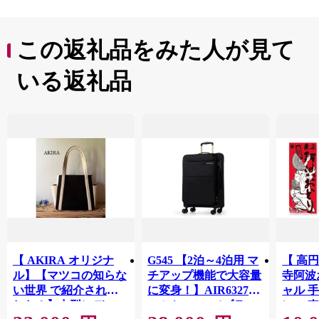
この返礼品をみた人が見て
いる返礼品
【 AKIRA オリジナ
G545 【2泊～4泊用 マ
【 高
ル】【マツコの知らな
チアップ機能で大容量
寺阿波
い世界 で紹介されま
に変身！】AIR6327ス
ャル 手
した！】中型レディス
ーツケースS（ブラッ
）・ 