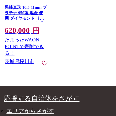
黒蝶真珠 10.5-11mm プ
ラチナ 950製 地金 使
用 ダイヤモンド リン
グ フォーマル 冠婚葬
620,000
祭 結婚式 真珠 ペンダ
円
ント ネックレス ジュ
たまったWAON
エリー ギフト 記念 贈
り物 贈答 プレゼント
POINTで寄附でき
[AH136sa]
る！
茨城県桜川市
応援する自治体をさがす
エリアからさがす