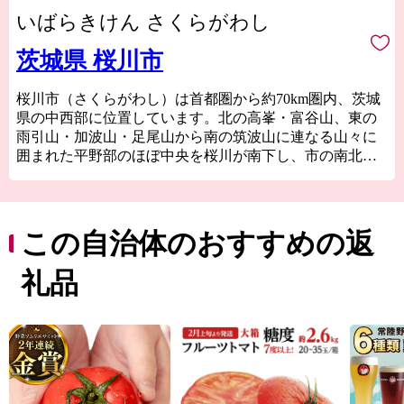
いばらきけん さくらがわし
茨城県 桜川市
桜川市（さくらがわし）は首都圏から約70km圏内、茨城
県の中西部に位置しています。北の高峯・富谷山、東の
雨引山・加波山・足尾山から南の筑波山に連なる山々に
囲まれた平野部のほぼ中央を桜川が南下し、市の南北軸
を形成しています。
古来より「西の吉野、東の桜川」と称される桜の里で、
市内に連なる山々には約55万本の山桜が自生していま
す。新緑の時期には、ヤマザクラの淡い紅色と木々の新
この自治体のおすすめの返
たな芽吹きが重なる美しい里山の風景を楽しむことがで
きます。さらに国の重要伝統的建造物群保存地区である
礼品
真壁や、数多くの文化財、寺社仏閣が点在する、歴史あ
る街でもあります。
地域の産業はこの地域で採れるみかげ石を利用した石材
業や、平野部の肥沃な土地を利用した農業など、地域資
源を活用した特産品が数多くあります。