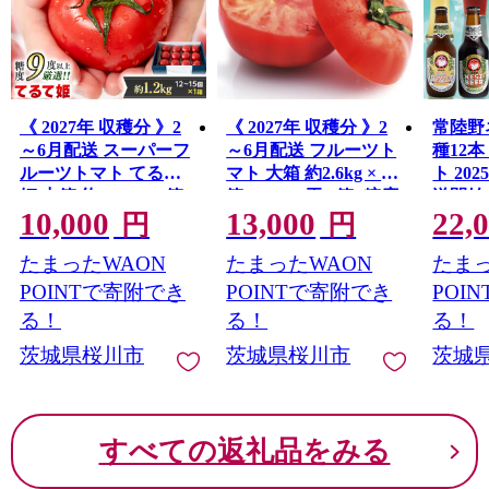
《 2027年 収穫分 》2
《 2027年 収穫分 》2
常陸野
～6月配送 スーパーフ
～6月配送 フルーツト
種12本
ルーツトマト てるて
マト 大箱 約2.6kg × 1
ト 2025年11月中旬発
姫 中箱 約1.2kg × 1箱
箱 (20～35玉/1箱) 糖度
送開始
10,000
13,000
22,
【12〜15玉/1箱】 糖度
7度以上 先行予約 茨城
トビー
円
円
9度以上 定期便 先行予
県 桜川市 KEK 国産 ト
ストビ
たまったWAON
たまったWAON
たまっ
約 フルーツトマト ブ
マト ブランドトマト
ルコー
ランドトマト 野菜 ギ
野菜 ギフト 贈答
詰め合わ
POINTで寄附でき
POINTで寄附でき
POI
[BC018sa]
フト 贈答 青空レスト
エール
る！
る！
る！
ラン アド街ック天国
限定 [C
茨城県桜川市
茨城県桜川市
茨城
グッドモーニング 黄
金のワンスプーン 昼
めし旅 [BC033sa]
すべての返礼品をみる