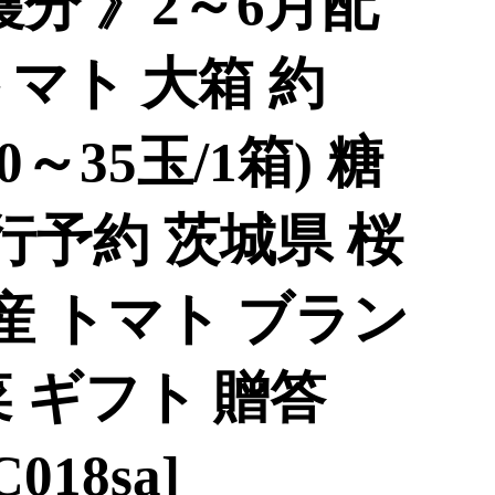
収穫分 》2～6月配
マト 大箱 約
(20～35玉/1箱) 糖
行予約 茨城県 桜
国産 トマト ブラン
 ギフト 贈答
C018sa]