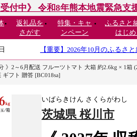
受付中》 令和8年熊本地震緊急支
体
返礼品を
特集・
キャ
ふるさと
さがす
ンペーン
はじめ
9日
【重要】2026年10月のふる
穫分 》2～6月配送 フルーツトマト 大箱 約2.6kg × 1箱
フト 贈答 [BC018sa]
いばらきけん さくらがわし
茨城県 桜川市