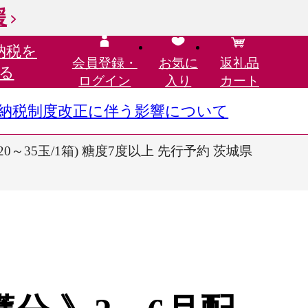
援
納税を
会員登録・
お気に
返礼品
る
ログイン
入り
カート
さと納税制度改正に伴う影響について
 (20～35玉/1箱) 糖度7度以上 先行予約 茨城県