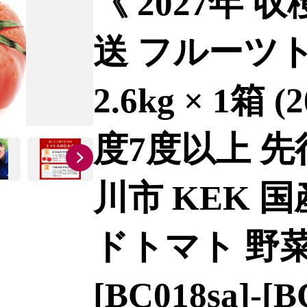
《 2027年 
送 フルーツト
2.6kg × 1箱 
度7度以上 先
川市 KEK 
ドトマト 野菜
[BC018sa]-[B