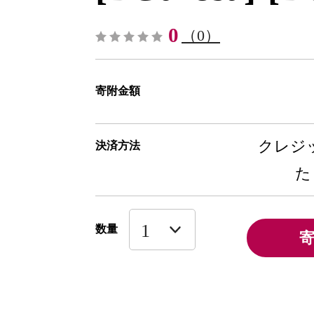
0
（0）
寄附金額
クレジッ
決済方法
た
数量