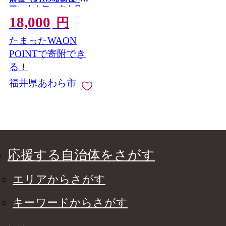
玉）大人気の赤肉品
18,000
種！高級メロンの味わ
円
い ／ 果物 フルーツ ギ
たまったWAON
フト 農家直送 ※2027
年6月上旬以降順次発
POINTで寄附でき
送 [aw065-a019]
る！
福井県あわら市
応援する自治体をさがす
エリアからさがす
キーワードからさがす