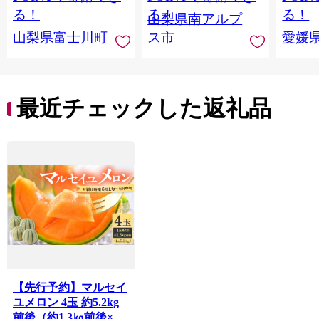
産 果物 くだもの シャ
ツ 高級
る！
る！
る！
山梨県南アルプ
イン マスカット ぶど
産地直
山梨県富士川町
ス市
愛媛
う ブドウ 葡萄 大粒 種
レンジ
なし 先行予約 富士川
県 西
町 10000円 一万円
9000円 九千円
最近チェックした返礼品
【先行予約】マルセイ
ユメロン 4玉 約5.2kg
前後（約1.3㎏前後×4