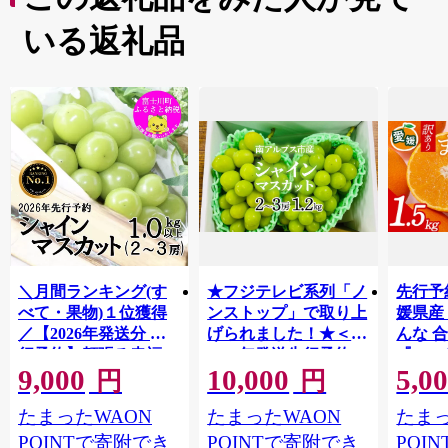
いる返礼品
＼月間ランキング(す
★フジテレビ系列「ノ
先行予
べて・果物)１位獲得
ンストップ」で取り上
媛県産
／【2026年発送分 先
げられました！★＜
んな 合
行予約】頬張る幸福
2026年発送先行予約＞
『202
9,000
10,000
5,0
感 〜緑の宝石・ シ
南アルプス市産シャイ
出荷予
円
円
ャインマスカット 〜
ンマスカット1.2kg以
ご自宅
たまったWAON
たまったWAON
たまっ
１ｋｇ以上（２〜３
上（2～3房） クール
マドン
房） フルーツ 山梨県
便発送 ALPAG007
あり 
POINTで寄附でき
POINTで寄附でき
POI