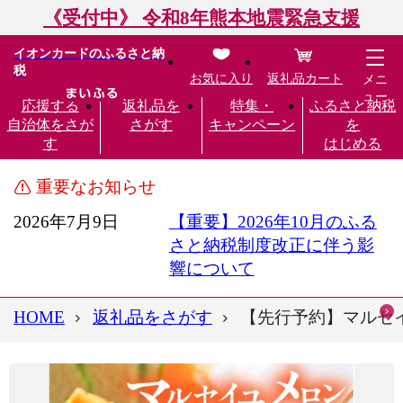
《受付中》 令和8年熊本地震緊急支援
イオンカードのふるさと納
税
お気に入り
返礼品カート
メニ
ュー
応援する
返礼品を
特集・
ふるさと納税
自治体をさが
さがす
キャンペーン
を
す
はじめる
重要なお知らせ
2026年7月9日
【重要】2026年10月のふる
さと納税制度改正に伴う影
響について
HOME
返礼品をさがす
【先行予約】マルセイユ