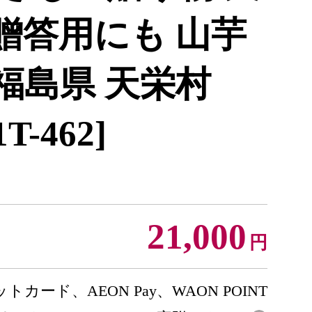
贈答用にも 山芋
 福島県 天栄村
1T-462]
21,000
円
トカード、AEON Pay、WAON POINT