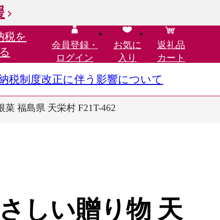
援
納税を
会員登録・
お気に
返礼品
る
ログイン
入り
カート
さと納税制度改正に伴う影響について
福島県 天栄村 F21T-462
さしい贈り物 天