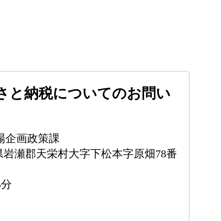
さと納税についてのお問い
場企画政策課
福島県岩瀬郡天栄村大字下松本字原畑78番
5分