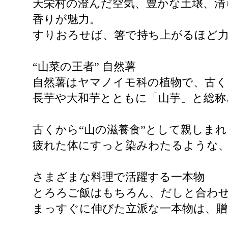
天栄村の澄んだ空気、豊かな土壌、清
香りが魅力。
すりおろせば、箸で持ち上がるほど
“山菜の王者” 自然薯
自然薯はヤマノイモ科の植物で、古
長芋や大和芋とともに「山芋」と総称
古くから“山の滋養食”として親しま
疲れた体にすっと染みわたるような
さまざまな料理で活躍する一本物
とろろご飯はもちろん、だしと合わ
まっすぐに伸びた立派な一本物は、贈