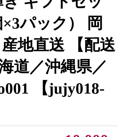
輝き ギフトセッ
個×3パック） 岡
 産地直送 【配送
海道／沖縄県／
001 【jujy018-