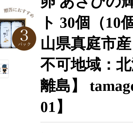
卵 あさひの
ト 30個（10
山県真庭市産
不可地域：北
離島】 tamago
01】