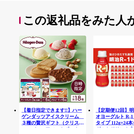
この返礼品をみた人
【着日指定できます!!】ハー
【定期便12回】明
ゲンダッツアイスクリーム
オヨーグルト R-
３種の贅沢ギフト（クリスピ
タイプ 112g×24本
ー・バー・アソートボック
グルトドリンク◇