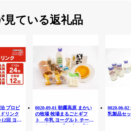
が見ている返礼品
治 プロビ
0020-09-01 朝霧高原 まかい
0020-06
1 ドリンク
の牧場 牧場まるごとギフ
乳製品セッ
×12回 ヨー
ト 牛乳 ヨーグルト チーズ
ケーキ メープルパン プリン