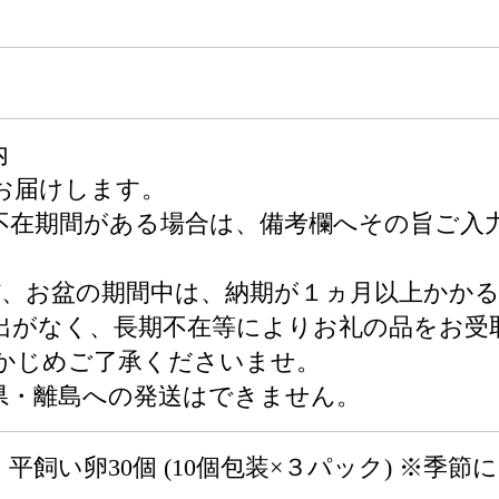
内
お届けします。
不在期間がある場合は、備考欄へその旨ご入
W、お盆の期間中は、納期が１ヵ月以上かか
出がなく、長期不在等によりお礼の品をお受
かじめご了承くださいませ。
県・離島への発送はできません。
平飼い卵30個 (10個包装×３パック) ※