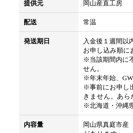
提供元
岡山産直工房
配送
常温
発送期日
入金後１週間以
お申し込み順に
※当該期間内に
せん。
※年末年始、G
※事前にお申し
きません。あら
※北海道・沖縄
内容量
岡山県真庭市産 