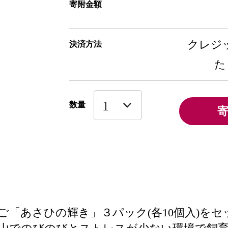
寄附金額
クレジッ
決済方法
た
数量
「あさひの輝き」３パック(各10個入)をセ