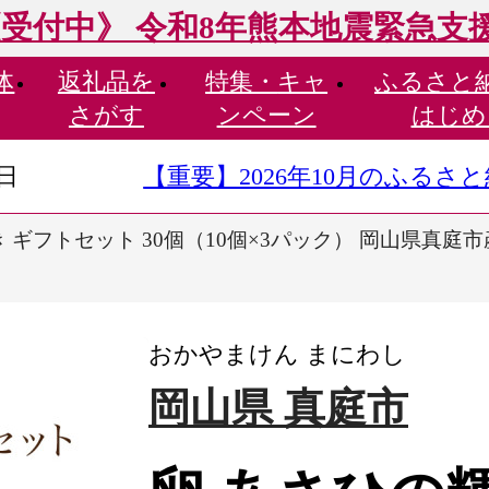
受付中》 令和8年熊本地震緊急支
体
返礼品を
特集・
キャ
ふるさと
さがす
ンペーン
はじめ
9日
【重要】2026年10月のふる
き ギフトセット 30個（10個×3パック） 岡山県真
おかやまけん まにわし
岡山県 真庭市