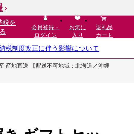
援
納税を
会員登録・
お気に
返礼品
る
ログイン
入り
カート
さと納税制度改正に伴う影響について
庭市産 産地直送 【配送不可地域：北海道／沖縄