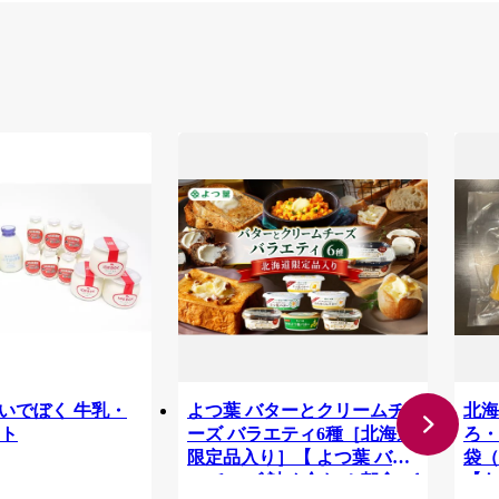
-02 いでぼく 牛乳・
よつ葉 バターとクリームチ
北海
ト
ーズ バラエティ6種［北海道
ろ・
限定品入り］【 よつ葉 バタ
袋（
ー チーズ 詰め合わせ 朝食 パ
【あ