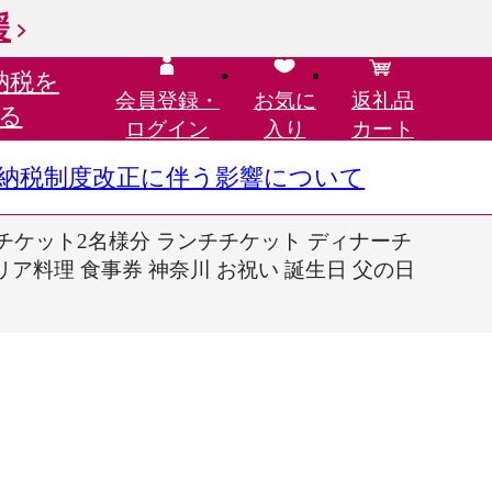
援
納税を
会員登録・
お気に
返礼品
る
ログイン
入り
カート
さと納税制度改正に伴う影響について
 ディナーチケット2名様分 ランチチケット ディナーチ
リア料理 食事券 神奈川 お祝い 誕生日 父の日