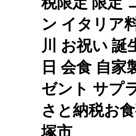
税限定 限定 
ン イタリア料
川 お祝い 誕
日 会食 自家
ゼント サプラ
さと納税お食
塚市