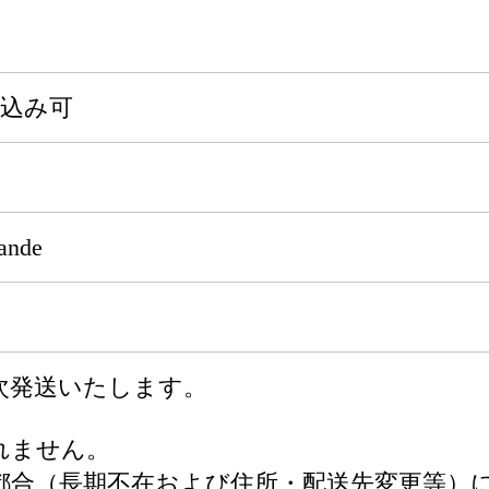
申込み可
nde
次発送いたします。
れません。
都合（長期不在および住所・配送先変更等）