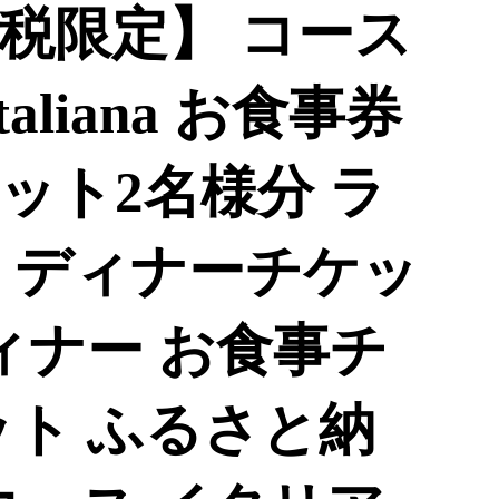
税限定】 コース
 italiana お食事券
ット2名様分 ラ
 ディナーチケッ
ィナー お食事チ
ット ふるさと納