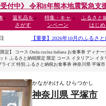
受付中》 令和8年熊本地震緊急支
体
返礼品を
特集・
キャ
ふるさと
さがす
ンペーン
はじめ
9日
【重要】2026年10月のふる
】 コース Onda cucina italiana お食事券
ット ふるさと納税限定 限定 コース イタリアン イタ
サプライズ 特別 ふるさと納税お食事券 神奈川県 平塚市
かながわけん ひらつかし
神奈川県 平塚市