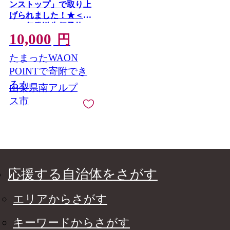
ンストップ」で取り上
げられました！★＜
2026年発送先行予約＞
10,000
南アルプス市産シャイ
円
ンマスカット1.2kg以
たまったWAON
上（2～3房） クール
便発送 ALPAG007
POINTで寄附でき
る！
山梨県南アルプ
ス市
応援する自治体をさがす
エリアからさがす
キーワードからさがす