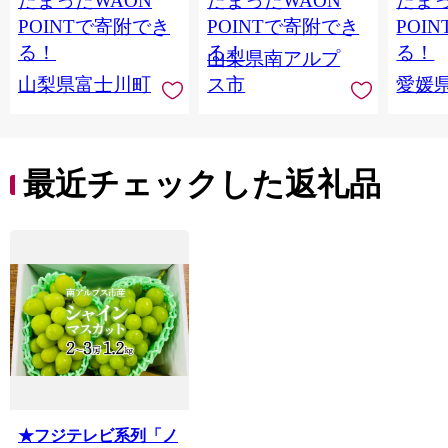
たまったWAON
たまったWAON
たまっ
１ｋｇ以上（２〜３
上（2～3房） クール
マドン
房） フルーツ 山梨県
便発送 ALPAG007
あり 
POINTで寄附でき
POINTで寄附でき
POI
産 果物 くだもの シャ
ツ 高級
る！
る！
る！
山梨県南アルプ
イン マスカット ぶど
産地直
山梨県富士川町
ス市
愛媛
う ブドウ 葡萄 大粒 種
レンジ
なし 先行予約 富士川
県 西
町 10000円 一万円
9000円 九千円
最近チェックした返礼品
★フジテレビ系列「ノ