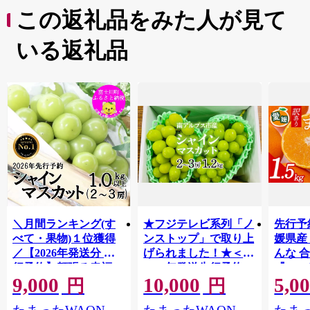
この返礼品をみた人が見て
いる返礼品
＼月間ランキング(す
★フジテレビ系列「ノ
先行予
べて・果物)１位獲得
ンストップ」で取り上
媛県産
／【2026年発送分 先
げられました！★＜
んな 合
行予約】頬張る幸福
2026年発送先行予約＞
『202
9,000
10,000
5,0
感 〜緑の宝石・ シ
南アルプス市産シャイ
出荷予
円
円
ャインマスカット 〜
ンマスカット1.2kg以
ご自宅