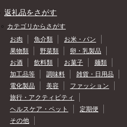
返礼品をさがす
カテゴリからさがす
お肉
魚介類
お米・パン
果物類
野菜類
卵・乳製品
お酒
飲料類
お菓子
麺類
加工品等
調味料
雑貨・日用品
電化製品
美容
ファッション
旅行・アクティビティ
ヘルスケア・ペット
定期便
その他