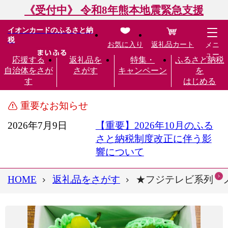
《受付中》 令和8年熊本地震緊急支援
イオンカードのふるさと納
税
お気に入り
返礼品カート
メニ
ュー
応援する
返礼品を
特集・
ふるさと納税
自治体をさが
さがす
キャンペーン
を
す
はじめる
重要なお知らせ
2026年7月9日
【重要】2026年10月のふる
さと納税制度改正に伴う影
響について
HOME
返礼品をさがす
★フジテレビ系列「ノ