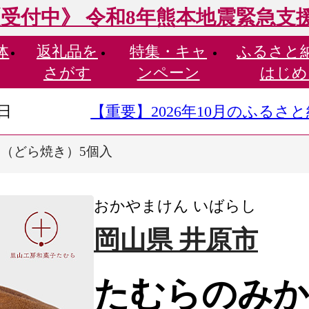
受付中》 令和8年熊本地震緊急支
体
返礼品を
特集・
キャ
ふるさと
さがす
ンペーン
はじめ
9日
【重要】2026年10月のふる
（どら焼き）5個入
おかやまけん いばらし
岡山県 井原市
たむらのみか