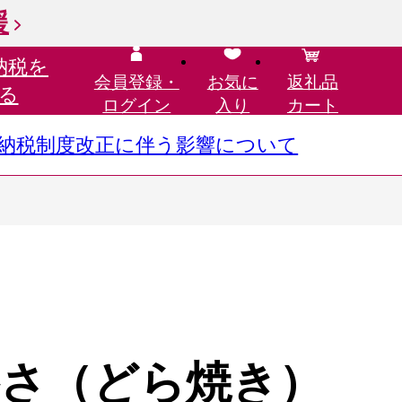
援
納税を
会員登録・
お気に
返礼品
る
ログイン
入り
カート
さと納税制度改正に伴う影響について
さ（どら焼き）