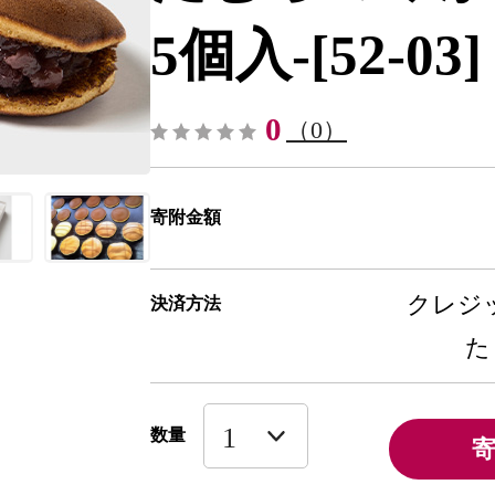
5個入-[52-03]
0
（0）
寄附金額
クレジッ
決済方法
た
数量