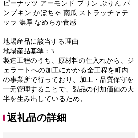
ピーナッツ アーモンド プリン ぷりん パ
ンプキン かぼちゃ 南瓜 ストラッチャテ
ッラ 濃厚 なめらか食感
地場産品に該当する理由
地場産品基準：3
製造工程のうち、原材料の仕入れから、ジ
ェラートへの加工にかかる全工程を町内
の事業所で行っており、加工・品質保守を
一元管理することで、製品の付加価値の大
半を生み出しているため。
返礼品の詳細