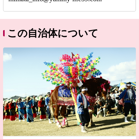
この自治体について