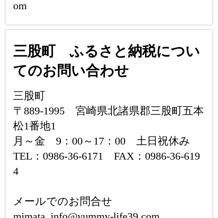
om
三股町 ふるさと納税につい
てのお問い合わせ
三股町
〒889-1995 宮崎県北諸県郡三股町五本
松1番地1
月～金 9：00～17：00 土日祝休み
TEL：0986-36-6171 FAX：0986-36-619
4
メールでのお問合せ
mimata_info@yummy-life39.com