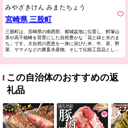
みやざきけん みまたちょう
宮崎県 三股町
三股町は、宮崎県の南西部、都城盆地に位置し、鰐塚山
系や高千穂峰を背景にした自然豊かな「花と緑と水のま
ち」です。大自然の恩恵を一身に浴びた米、牛、茶、野
菜、ヤマメなどの農畜水産物、そして伝統工芸品として
の大弓、陶芸品などの芸術性豊かな特産品が有名です。
また、「ジャンカン馬踊り」「棒踊り」「太郎踊り」な
ど数多くの郷土芸能が今もなお、各地区で受け継がれ息
づいています。
この自治体のおすすめの返
ふるさと納税を通じて全国の皆さまとつながり、「三股
町を応援したい」という皆さまのお気持ちを「まちづく
礼品
り」に活かしたいと思います。
皆さまの応援をよろしくお願いします。