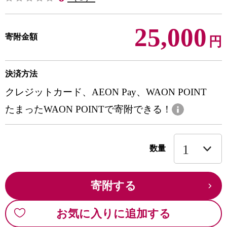
25,000
寄附金額
円
決済方法
クレジットカード、AEON Pay、WAON POINT
たまったWAON POINTで寄附できる！
数量
寄附する
お気に入りに追加する