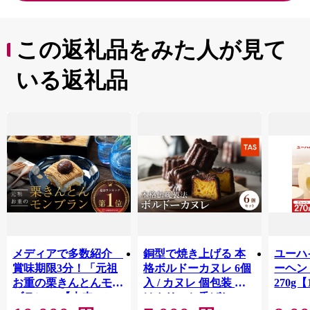
この返礼品をみた人が見て
いる返礼品
メディアで多数紹介
銅型で焼き上げる 本
ユーハ
賞味期限3分！「元祖
格ボルドーカヌレ 6個
ーヘ
お重の栗きんとんモン
入 / カヌレ 個包装 外
270g【
ブラン」 【未来のご
はカリッと香ばしい