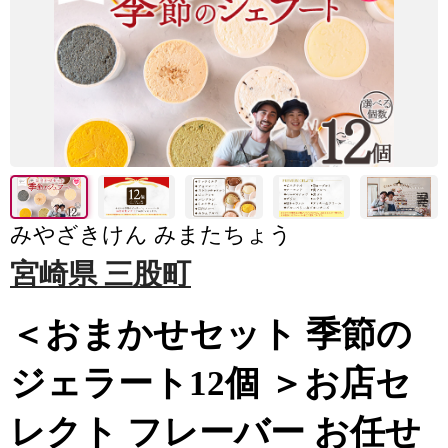
みやざきけん みまたちょう
宮崎県 三股町
＜おまかせセット 季節の
ジェラート12個 ＞お店セ
レクト フレーバー お任せ