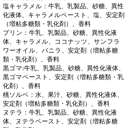
塩キャラメル：牛乳、乳製品、砂糖、異性
化液体、キャラメルペースト、塩、安定剤
（増粘多糖類・乳化剤）、香料
プリン：牛乳、乳製品、砂糖、異性化液
体、キャラメル、ココナッツ、サンフラ
ワーオイル、バニラ、安定剤（増粘多糖
類・乳化剤）、香料
黒ゴマ:牛乳、乳製品、砂糖、異性化液体、
黒ゴマペースト、安定剤（増粘多糖類・乳
化剤）、香料
桃ソルベ：水、果汁、砂糖、異性化液体、
安定剤（増粘多糖類・乳化剤）、香料
ヌテラ：牛乳、乳製品、砂糖、異性化液
体、ヌテラペースト、安定剤（増粘多糖