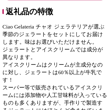
返礼品の特徴
Ciao Gelateria チャオ ジェラテリアが選ぶ
季節のジェラートをセットにしてお届け
します。味はお選びいただけません。
ジェラートとアイスクリームでは成分が
異なります。
アイスクリームはクリームが主成分なの
に対し、ジェラートは60％以上が牛乳で
す！
スーパー等で販売されているアイスクリ
ームには添加物や人工甘味料が入っている
ものも多くありますが、手作りで製造す