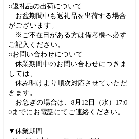
○返礼品の出荷について
お盆期間中も返礼品を出荷する場合
がございます。
※ご不在日がある方は備考欄へ必ず
ご記入ください。
○お問い合わせについて
休業期間中のお問い合わせにつきま
しては、
休み明けより順次対応させていただ
きます。
お急ぎの場合は、8月12日（水）17:0
0までにお電話にてご連絡ください。
▼休業期間