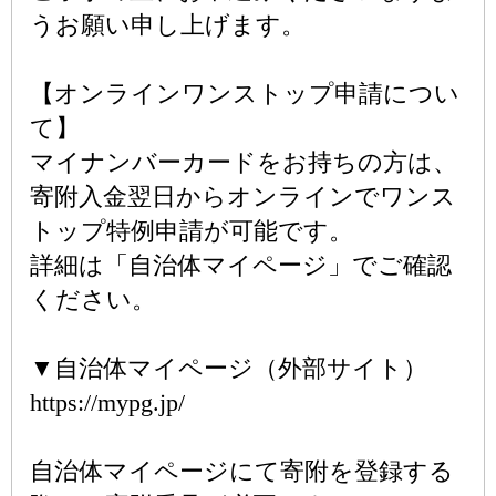
うお願い申し上げます。
【オンラインワンストップ申請につい
て】
マイナンバーカードをお持ちの方は、
寄附入金翌日からオンラインでワンス
トップ特例申請が可能です。
詳細は「自治体マイページ」でご確認
ください。
▼自治体マイページ（外部サイト）
https://mypg.jp/
自治体マイページにて寄附を登録する