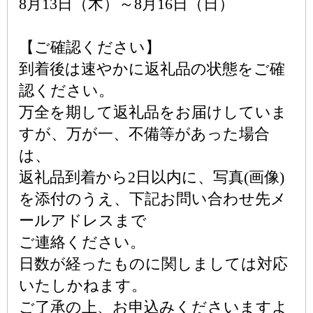
8月13日（木）～8月16日（日）
【ご確認ください】
到着後は速やかに返礼品の状態をご確
認ください。
万全を期して返礼品をお届けしていま
すが、万が一、不備等があった場合
は、
返礼品到着から2日以内に、写真(画像)
を添付のうえ、下記お問い合わせ先メ
ールアドレスまで
ご連絡ください。
日数が経ったものに関しましては対応
いたしかねます。
ご了承の上、お申込みくださいますよ