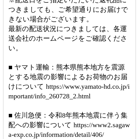
つきましても、ご希望通りにお届けで
きない場合がございます。
最新の配送状況につきましては、各運
送会社のホームページをご確認くださ
い。
■ ヤマト運輸：熊本県熊本地方を震源
とする地震の影響によるお荷物のお届
けについて https://www.yamato-hd.co.jp/i
mportant/info_260728_2.html
■ 佐川急便：令和8年熊本地震に伴う集
配への影響について https://www2.sagaw
a-exp.co.jp/information/detail/406/