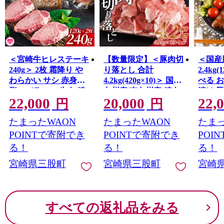
＜宮崎牛ヒレステーキ
【数量限定】＜豚肉切
＜国産
240g＞ 2枚 霜降り や
り落とし 合計
2.4kg
わらかい サシ 赤身と
4.2kg(420g×10)＞ 国産
べる 
脂のバランス 牛肉 精
九州産 南九州産 精肉
漬け 
22,000
20,000
22,
肉 希少部位 ステーキ
脂身 赤身 部位 料理 普
肉加工
円
円
肉料理 ご馳走 国産 高
段使い 小分け 便利 小
装 冷
たまったWAON
たまったWAON
たまっ
級 ブランド牛肉 黒毛
間切れ 豚こま 薄切り
当 惣
和牛 数量限定
袋 炒める しゃぶしゃ
だけ 
POINTで寄附でき
POINTで寄附でき
POI
【MI766-my】【ミヤ
ぶ お肉 お弁当 おかず
飯 一品
る！
る！
る！
チク】
夕食 一品 生姜焼き 豚
肉 セ
宮崎県三股町
宮崎県三股町
宮崎
汁 冷凍 保存【MI476-
夕飯 
nk-x1】【中村食肉】
ギフト
【MI4
食肉】
すべての返礼品をみる