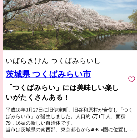
いばらきけん つくばみらいし
茨城県 つくばみらい市
「つくばみらい」には美味しい楽し
いがたくさんある！
平成18年3月27日に旧伊奈町、旧谷和原村が合併し「つく
ばみらい市」が誕生しました。人口約5万1千人、面積
79．16㎢の新しい自治体です。
当市は茨城県の南西部、東京都心から40Km圏に位置し、
鬼怒川、小貝川の2大河川が流れています。小貝川沿い