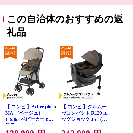
は、広大な水田地帯が広がり、丘陵部は、畑地、4つのゴ
ルフ場、住宅地が形成され首都圏近郊都市に位置付けさ
れています。
この自治体のおすすめの返
道路網は、北部に国道354号線、西側に国道294号線，中
央部を常磐自動車道が走り、国道294号線と交差し谷和原
礼品
ICがあり交通の利便がはかられています。
鉄道網では、関東鉄道常総線や首都圏新都市高速鉄道
「つくばエクスプレス」が走り、みらい平駅から東京秋
葉原まで最速で40分、つくばまでは12分で結ばれまし
た。
みらい平駅周辺では県主体の優良な住宅地開発が進みマ
ンションやショッピングセンターなどが整備され、新し
いまちづくり進んでいます。
【 コンビ 】Acbee plus
【 コンビ 】クルムー
MA （ベージュ）
ヴコンパクト R129 エ
119368 ベビーカー b型
ッグショック JS （ブ
軽量 コンパクト ベビ
ラウン）119672 チャ
128,000
242,000
ー用品 出産準備 出産
イルドシート ジュニ