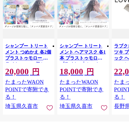
シャンプー トリート
シャンプー トリート
ラブクロ
メント つめかえ 各2個
メント ヘアマスク 各1
ツキ 
プラストゥモロー ブ
本 プラストゥモロー
ック 
ライト 400ml 4個セッ
ブライト 3本セット |
コーム
20,000
18,000
22,
ト | 美容 ヘアケア つ
美容 ヘアケア つめか
LOVE
円
円
めかえ 詰め替え ブリ
え 詰め替え ブリーチ
つや 
たまったWAON
たまったWAON
たまっ
ーチ 口コミ 香り リピ
口コミ 香り リピート
市[№565
ート ランキング ロン
ランキング ロング ス
POINTで寄附でき
POINTで寄附でき
POI
グ ストレート サラサ
トレート サラサラ 洗
る！
る！
る！
ラ 洗い上がり パサつ
い上がり パサつき カ
埼玉県久喜市
埼玉県久喜市
長野
き カラー 髪 保湿 ダメ
ラー 髪 保湿 ダメージ
ージ タンパク質 艶 リ
タンパク質 艶 リペア
ペア ケア 補修 埼玉県
ケア 補修 セット ライ
久喜市 ファイントゥ
ン使い 埼玉県 久喜市