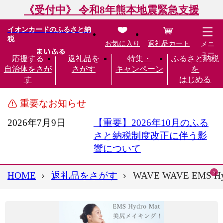
《受付中》 令和8年熊本地震緊急支援
イオンカードのふるさと納
税
お気に入り
返礼品カート
メニ
ュー
応援する
返礼品を
特集・
ふるさと納税
自治体をさが
さがす
キャンペーン
を
す
はじめる
重要なお知らせ
2026年7月9日
【重要】2026年10月のふる
さと納税制度改正に伴う影
響について
HOME
返礼品をさがす
WAVE WAVE EM