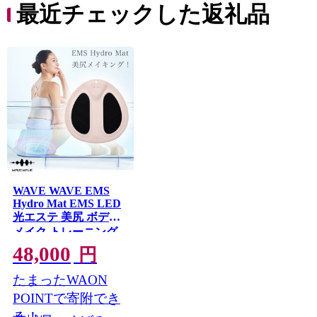
デイ
ファイントゥデイ
最近チェックした返礼品
WAVE WAVE EMS
Hydro Mat EMS LED
光エステ 美尻 ボディ
メイク トレーニング
宅トレ 足 足裏 ふくら
48,000
円
はぎ 太もも 筋トレ フ
ットマッサージャー
たまったWAON
ダイエット
POINTで寄附でき
る！