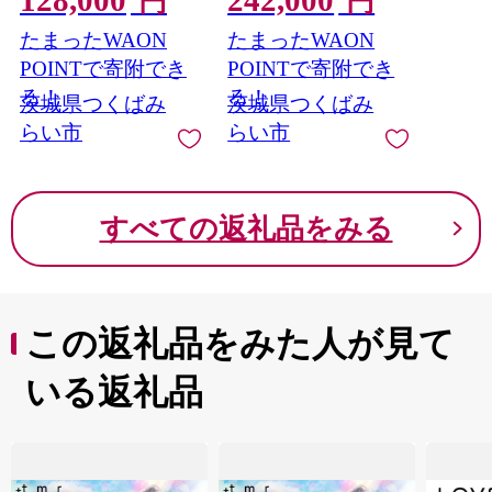
円
円
[AA76-NT]
アシート ISOFIX R129
たまったWAON
たまったWAON
新生児 1歳 2歳 3歳 ベ
ビー用品 出産準備 出
POINTで寄附でき
POINTで寄附でき
産 [AA82-NT]
る！
る！
茨城県つくばみ
茨城県つくばみ
らい市
らい市
すべての返礼品をみる
この返礼品をみた人が見て
いる返礼品