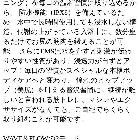
ニング）を毎日の温浴習慣に取り込めるか
ら。 防水機能（IPX8）を備えているた
め、水中で長時間使用しても浸水しない構
造。代謝の上がっている入浴中に、数分座
るだけでお尻の筋肉を鍛えることが可
能。 さらにEMSは水を介すと刺激が伝わ
りやすい性質があり、浸透力が自ずとア
ップ！毎日の習慣がスペシャルな本格ボ
ディケアへと変わり、 憧れのヒップアッ
プ（美尻）を叶える贅沢習慣に。継続が難
しいと言われる筋トレに、マシンやエク
ササイズがなくても、ご自宅でらくらく
取り組むことが可能です。
WAVE＆FLOWの2モード