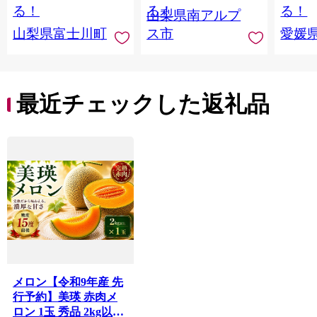
産 果物 くだもの シャ
ツ 高級
る！
る！
る！
山梨県南アルプ
イン マスカット ぶど
産地直
山梨県富士川町
ス市
愛媛
う ブドウ 葡萄 大粒 種
レンジ
なし 先行予約 富士川
県 西
町 10000円 一万円
9000円 九千円
最近チェックした返礼品
メロン【令和9年産 先
行予約】美瑛 赤肉メ
ロン 1玉 秀品 2kg以上