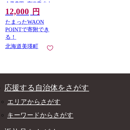
金子農園 | 高糖度 赤肉
12,000
メロン メロン赤肉 北
円
海道 令和9年産 美瑛町
たまったWAON
産 北海道メロン 美瑛
びえい めろん メロン
POINTで寄附でき
北海道 産地直送 果物
る！
フルーツ くだもの ギ
北海道美瑛町
フト プレゼント 贈答
[012-197]
応援する自治体をさがす
エリアからさがす
キーワードからさがす