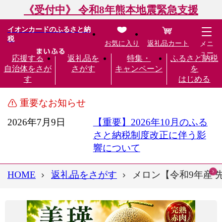
《受付中》 令和8年熊本地震緊急支援
イオンカードのふるさと納
税
お気に入り
返礼品カート
メニ
ュー
応援する
返礼品を
特集・
ふるさと納税
自治体をさが
さがす
キャンペーン
を
す
はじめる
重要なお知らせ
2026年7月9日
【重要】2026年10月のふる
さと納税制度改正に伴う影
響について
HOME
返礼品をさがす
メロン【令和9年産 先