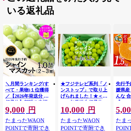
いる返礼品
＼月間ランキング(す
★フジテレビ系列「ノ
先行予
べて・果物)１位獲得
ンストップ」で取り上
媛県産
／【2026年発送分 先
げられました！★＜
んな 合
行予約】頬張る幸福
2026年発送先行予約＞
『202
9,000
10,000
5,0
感 〜緑の宝石・ シ
南アルプス市産シャイ
出荷予
円
円
ャインマスカット 〜
ンマスカット1.2kg以
ご自宅
たまったWAON
たまったWAON
たまっ
１ｋｇ以上（２〜３
上（2～3房） クール
マドン
房） フルーツ 山梨県
便発送 ALPAG007
あり 
POINTで寄附でき
POINTで寄附でき
POI