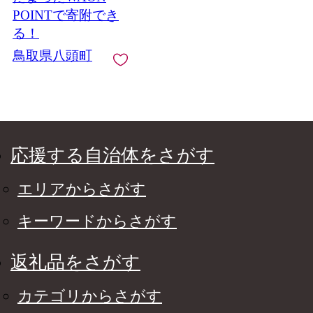
産品 送料無料 果汁 デ
POINTで寄附でき
ザート 八頭
る！
鳥取県八頭町
応援する自治体をさがす
エリアからさがす
キーワードからさがす
返礼品をさがす
カテゴリからさがす