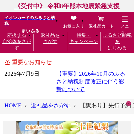
《受付中》 令和8年熊本地震緊急支援
イオンカードのふるさと納
税
お気に入り
返礼品カート
メニ
ュー
応援する
返礼品を
特集・
ふるさと納税
自治体をさが
さがす
キャンペーン
を
す
はじめる
重要なお知らせ
2026年7月9日
【重要】2026年10月のふる
さと納税制度改正に伴う影
響について
HOME
返礼品をさがす
【訳あり】先行予約 二