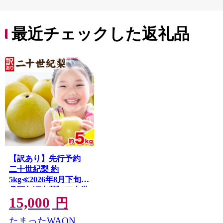
町 10000円 一万円
9000円 九千円
最近チェックした返礼品
【訳あり】先行予約
二十世紀梨 約
5kg≪2026年8月下旬-9
月下旬頃出荷》二十世
15,000
紀梨 梨 ご家庭用 旬 二
円
十世紀 鳥取県 八頭町
たまったWAON
なし 果物 フルーツ 特