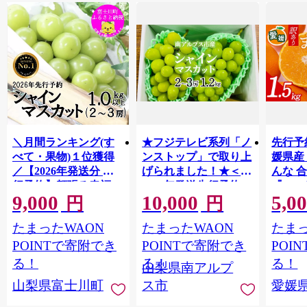
＼月間ランキング(す
★フジテレビ系列「ノ
先行予
べて・果物)１位獲得
ンストップ」で取り上
媛県産
／【2026年発送分 先
げられました！★＜
んな 合
行予約】頬張る幸福
2026年発送先行予約＞
『202
9,000
10,000
5,0
感 〜緑の宝石・ シ
南アルプス市産シャイ
出荷予
円
円
ャインマスカット 〜
ンマスカット1.2kg以
ご自宅
たまったWAON
たまったWAON
たまっ
１ｋｇ以上（２〜３
上（2～3房） クール
マドン
房） フルーツ 山梨県
便発送 ALPAG007
あり 
POINTで寄附でき
POINTで寄附でき
POI
産 果物 くだもの シャ
ツ 高級
る！
る！
る！
山梨県南アルプ
イン マスカット ぶど
産地直
山梨県富士川町
ス市
愛媛
う ブドウ 葡萄 大粒 種
レンジ
なし 先行予約 富士川
県 西