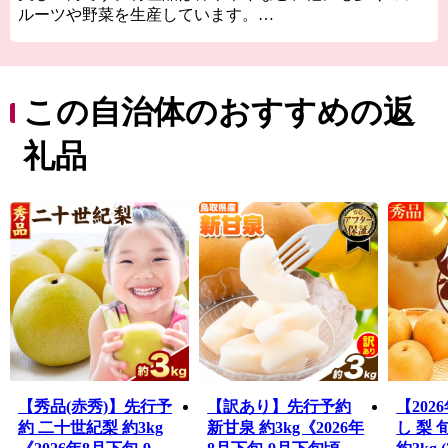
ルーツや野菜を生産しています。
自然、名産品、歴史、語りつくせぬたくさんの魅力あふ
れる八頭町をご覧ください。
この自治体のおすすめの返
礼品
【秀品(赤秀)】先行予
【訳あり】先行予約
【20
約 二十世紀梨 約3kg
新甘泉 約3kg《2026年
し 梨