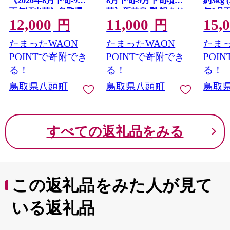
《2026年8月下旬-9月
8月下旬-9月下旬頃出
約3kg 
下旬頃出荷》鳥取県
荷》新甘泉 梨 訳あり
年8月
12,000
11,000
15,
八頭町 梨 なし 果物 フ
ご家庭用 鳥取県 八頭
出荷予
円
円
ルーツ 特産品 秀品 赤
町 なし 果物 フルーツ
頭町 
たまったWAON
たまったWAON
たまっ
秀 贈答用 先行予約 送
特産品 送料無料 果汁
品 厳
料無料 果汁 デザート
デザート 八頭
高間商
POINTで寄附でき
POINTで寄附でき
POI
栄梨 
る！
る！
る！
高梨 
鳥取県八頭町
鳥取県八頭町
鳥取
先行予
すべての返礼品をみる
この返礼品をみた人が見て
いる返礼品