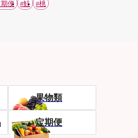
定期便
#鮭
#桃
果物類
品
定期便