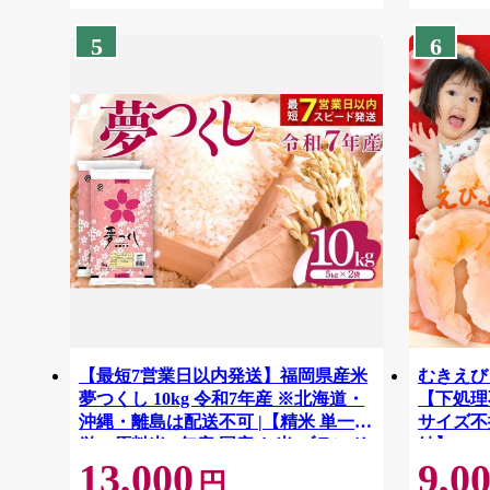
5
6
【最短7営業日以内発送】福岡県産米
むきえび 
夢つくし 10kg 令和7年産 ※北海道・
【下処理不
沖縄・離島は配送不可 |【精米 単一米
サイズ不
単一原料米 7年産 国産 お米 ブランド
結】 G41
13,000
9,0
米 5kg × 2 ゆめつくし】CY009_01
円