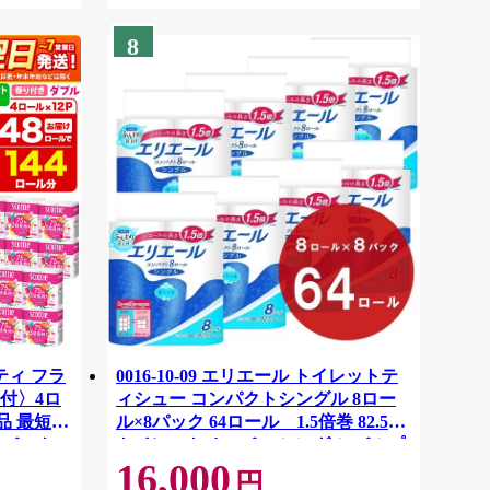
8
ティ フラ
0016-10-09 エリエール トイレットテ
付〉4ロ
ィシュー コンパクトシングル 8ロー
品 最短翌
ル×8パック 64ロール 1.5倍巻 82.5m
ーパック
トイレットペーパー シングル パルプ
16,000
紙クレシ
100％ 香りつき 日用品 消耗品 備蓄
円