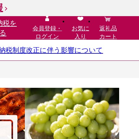
援
納税を
会員登録・
お気に
返礼品
る
ログイン
入り
カート
さと納税制度改正に伴う影響について