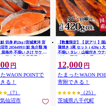
鮭 切身 約2kg [宮城東洋 宮
【数量限定】【 訳アリ 】
市 20564991] 鮭 魚介類 海
蒲焼き 3尾 セット ( 420g ) 
 規格外 不揃い さけ サケ 鮭
不揃い タレ・山椒付き ウナギ
ケ 切り身 冷凍 家庭用 おか
ぞろい 不揃い うな重 ひつま
500
12,000
支援 サーモン 銀鮭切り身 魚
気 茨城 八千代町 ふるさと納
円
円
[SF951ya]
たWAON POINTで
たまったWAON POI
できる！
寄附できる！
（7）
（25）
県気仙沼市
茨城県八千代町