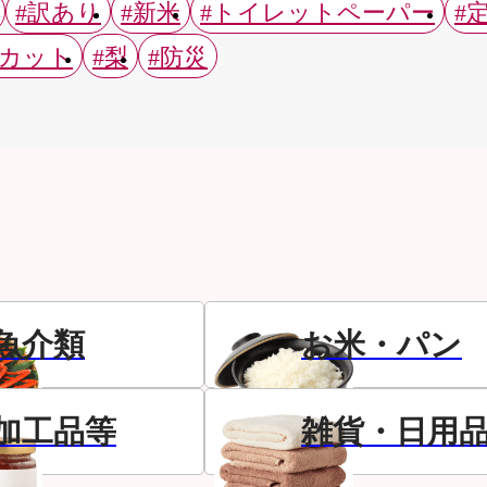
#訳あり
#新米
#トイレットペーパー
#
スカット
#梨
#防災
魚介類
お米・パン
加工品等
雑貨・日用