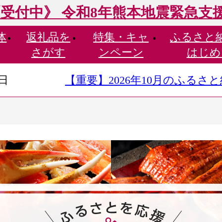
受付中》 令和8年熊本地震緊急支
体
返礼品を
特集・
キャ
ふるさと
さがす
ンペーン
はじめ
9日
【重要】2026年10月のふる