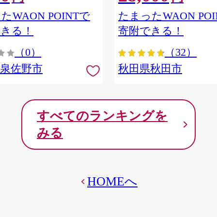
ア] 秋田県秋田市
たWAON POINTで
たまったWAON POI
できる！
寄附できる！
（0）
（32）
府泉佐野市
秋田県秋田市
すべてのランキングを
みる
HOMEへ