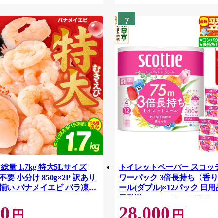
7
総量 1.7kg 特大5Lサイズ
トイレットペーパー スコッ
要 小分け 850g×2P 訳あり
ワーパック 3倍長持ち〈香り
揃い バナメイエビ バラ凍
ール(ダブル)×12パック 日用
42
日発送 [スコッティ フラワ
00
28,000
トイレットペーパー 日本製
円
円