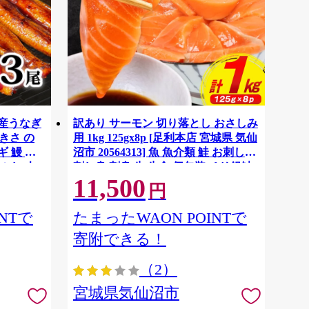
国産うなぎ
訳あり サーモン 切り落とし おさしみ
大きさ の
用 1kg 125gx8p [足利本店 宮城県 気仙
 鰻 ふ
沼市 20564313] 魚 魚介類 鮭 お刺し身
ぶし 人
刺し身 刺身 生 生食 個包装 チリ銀鮭
11,500
税 冷凍
銀鮭 海鮮 海鮮丼 魚介
円
NTで
たまったWAON POINTで
寄附できる！
（2）
宮城県気仙沼市