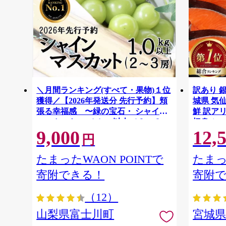
＼月間ランキング(すべて・果物)１位
訳あり 銀
獲得／【2026年発送分 先行予約】頬
城県 気仙沼
張る幸福感 〜緑の宝石・ シャイン
鮮 訳アリ
マスカット 〜 １ｋｇ以上（２〜３
切身 シャ
9,000
12,
房） フルーツ 山梨県産 果物 くだも
ず 弁当 
円
の シャイン マスカット ぶどう ブド
わけあり
ウ 葡萄 大粒 種なし 先行予約 富士川
たまったWAON POINTで
たまっ
町 10000円 一万円 9000円 九千円
寄附できる！
寄附
（12）
山梨県富士川町
宮城