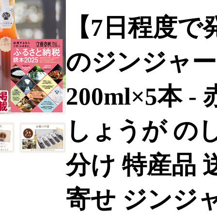
【7日程度で
のジンジャー
200ml×5本 
しょうが のし
分け 特産品 
寄せ ジンジ