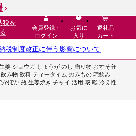
援
納税を
会員登録・
お気に
返礼品
る
ログイン
入り
カート
さと納税制度改正に伴う影響について
赤生姜 ショウガ しょうが のし 贈り物 おすそ分
 飲み物 飲料 ティータイム のみもの 宅飲み
かぽか 瓶 生姜焼き チャイ 活用 咳 喉 冷え性