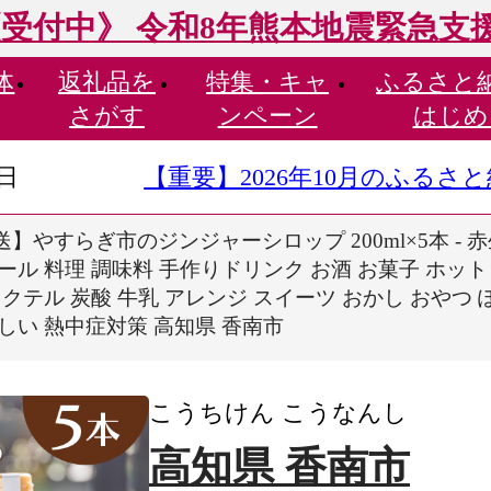
受付中》 令和8年熊本地震緊急支
体
返礼品を
特集・
キャ
ふるさと
さがす
ンペーン
はじめ
9日
【重要】2026年10月のふる
】やすらぎ市のジンジャーシロップ 200ml×5本 - 
ール 料理 調味料 手作りドリンク お酒 お菓子 ホット
クテル 炭酸 牛乳 アレンジ スイーツ おかし おやつ ぽ
しい 熱中症対策 高知県 香南市
こうちけん こうなんし
高知県 香南市