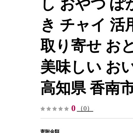
し おやつ ぽ
き チャイ 活用
取り寄せ お
美味しい お
高知県 香南市-[
0
（0）
寄附金額