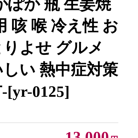
かぽか 瓶 生姜焼
 咳 喉 冷え性 お
とりよせ グルメ
いしい 熱中症対策
yr-0125]
13,000