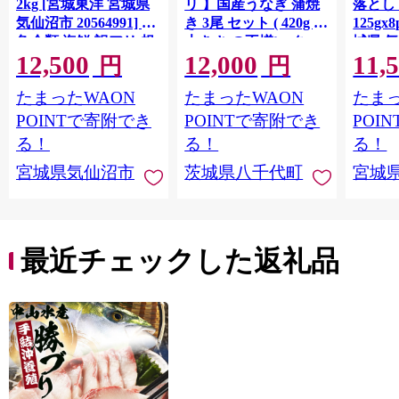
2kg [宮城東洋 宮城県
リ 】国産うなぎ 蒲焼
落とし 
気仙沼市 20564991] 鮭
き 3尾 セット ( 420g )
125gx
魚介類 海鮮 訳アリ 規
大きさ の不揃い タ
城県 
12,500
12,000
11,
格外 不揃い さけ サケ
レ・山椒付き ウナギ
20564
円
円
鮭切身 シャケ 切り身
鰻 ふぞろい 不揃い う
お刺し
たまったWAON
たまったWAON
たまっ
冷凍 家庭用 おかず 弁
な重 ひつまぶし 人気
生 生
当 支援 サーモン 銀鮭
茨城 八千代町 ふるさ
鮭 銀鮭
POINTで寄附でき
POINTで寄附でき
POI
切り身 魚 わけあり
と納税 冷凍 [SF951ya]
介
る！
る！
る！
宮城県気仙沼市
茨城県八千代町
宮城
最近チェックした返礼品