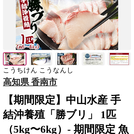
こうちけん こうなんし
高知県 香南市
【期間限定】中山水産 手
結沖養殖「勝ブリ」 1匹
（5kg〜6kg）- 期間限定 魚