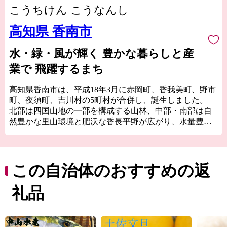
こうちけん こうなんし
高知県 香南市
水・緑・風が輝く 豊かな暮らしと産
業で 飛躍するまち
高知県香南市は、平成18年3月に赤岡町、香我美町、野市
町、夜須町、吉川村の5町村が合併し、誕生しました。
北部は四国山地の一部を構成する山林、中部・南部は自
然豊かな里山環境と肥沃な香長平野が広がり、水量豊か
な河川と太平洋に面する海岸を有し、都市機能も併せ持
つバランスの良い地域です。
「水・緑・風が輝く 豊かな暮らしと産業で 飛躍するま
ち“香南市”」をキャッチフレーズに、市民一人ひとりが
この自治体のおすすめの返
幸せを実感できる元気なまちづくりを目指しています。
礼品