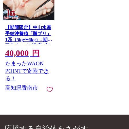
【期間限定】中山水産
手結沖養殖「勝ブリ」
1匹（5kg〜6kg）- 期間
限定 魚 ぶり 鰤 寒ブリ
40,000
朝どれ 海鮮 鮮魚 魚介
円
類 海の幸 ギフト 照り
たまったWAON
焼き ぶり大根 しゃぶ
しゃぶ お刺身 煮物 焼
POINTで寄附でき
き魚 おかず 産地直送
る！
のし対応可 送料無料
高知県香南市
高知県 香南市 冷蔵 ny-
0014
応援する自治体をさがす