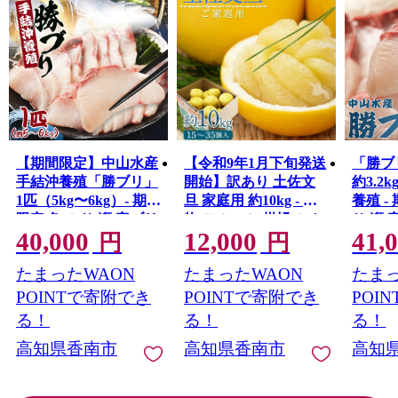
【期間限定】中山水産
【令和9年1月下旬発送
「勝ブ
手結沖養殖「勝ブリ」
開始】訳あり 土佐文
約3.2k
1匹（5kg〜6kg）- 期間
旦 家庭用 約10kg - 果
養殖 -
限定 魚 ぶり 鰤 寒ブリ
物 フルーツ 柑橘 ぶん
り 鰤 
40,000
12,000
41,
朝どれ 海鮮 鮮魚 魚介
たん ブンタン 訳アリ
魚介類
円
円
類 海の幸 ギフト 照り
キズ 特産品 送料無料
ギフト
たまったWAON
たまったWAON
たまっ
焼き ぶり大根 しゃぶ
高知県農業協同組合
き魚 
しゃぶ お刺身 煮物 焼
JA くだもの ざぼん ザ
高知県 
POINTで寄附でき
POINTで寄附でき
POI
き魚 おかず 産地直送
ボン ボンタン さわや
る！
る！
る！
のし対応可 送料無料
か デザート スイーツ
高知県香南市
高知県香南市
高知
高知県 香南市 冷蔵 ny-
フレッシュ おやつ 癖
0014
になる ほろ苦い 甘い
あまい 酸っぱい すっ