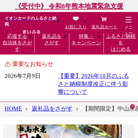
《受付中》 令和8年熊本地震緊急支援
イオンカードのふるさと納
税
お気に入り
返礼品カート
メニ
ュー
応援する
返礼品を
特集・
ふるさと納税
自治体をさが
さがす
キャンペーン
を
す
はじめる
重要なお知らせ
2026年7月9日
【重要】2026年10月のふる
さと納税制度改正に伴う影
響について
HOME
返礼品をさがす
【期間限定】中山水産 