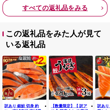
ぱい 酸味 オレンジ
すべての返礼品をみる
瑞々しい みずみずし
い 美味しい おいしい
ご自宅用 箱入り 旬 皮
砂糖漬け はちみつ漬
け 蜂蜜 アレンジ ヨー
この返礼品をみた人が見て
グルト 朝食 高知県 香
南市 ku-0058
いる返礼品
訳あり 銀鮭 切身 約
【数量限定】【 訳ア
訳あり