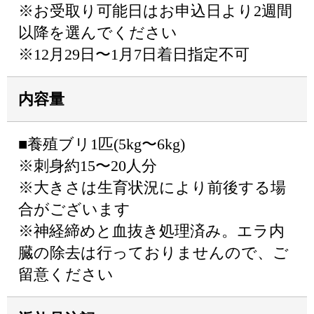
※お受取り可能日はお申込日より2週間
以降を選んでください
※12月29日〜1月7日着日指定不可
内容量
■養殖ブリ1匹(5kg〜6kg)
※刺身約15〜20人分
※大きさは生育状況により前後する場
合がございます
※神経締めと血抜き処理済み。エラ内
臓の除去は行っておりませんので、ご
留意ください