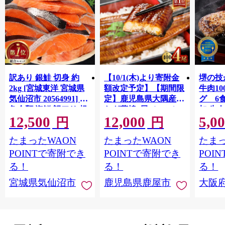
訳あり 銀鮭 切身 約
【10/1(木)より寄附金
堺の技
2kg [宮城東洋 宮城県
額改定予定】【期間限
牛肉1
気仙沼市 20564991] 鮭
定】鹿児島県大隅産う
グ 6
魚介類 海鮮 訳アリ 規
なぎ蒲焼4尾（400g）
加 牛
12,500
12,000
5,0
格外 不揃い さけ サケ
ット 6
円
円
鮭切身 シャケ 切り身
メ 温
たまったWAON
たまったWAON
たまっ
冷凍 家庭用 おかず 弁
菜 簡
当 支援 サーモン 銀鮭
すめ 
POINTで寄附でき
POINTで寄附でき
POI
切り身 魚 わけあり
取り寄
る！
る！
る！
料 ふ
宮城県気仙沼市
鹿児島県鹿屋市
大阪
堺市】