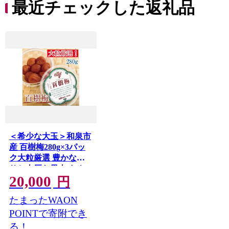
最近チェックした返礼品
＜希少な大玉＞和泉市
産 百樹梅280g×3パッ
ク大粒厳選 豊かな香
りと肉厚な果肉[なや
20,000
ファーム]【1741262】
円
たまったWAON
POINTで寄附でき
る！