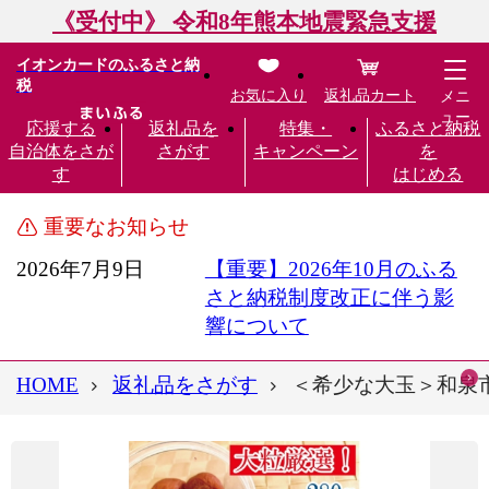
《受付中》 令和8年熊本地震緊急支援
イオンカードのふるさと納
税
お気に入り
返礼品カート
メニ
ュー
応援する
返礼品を
特集・
ふるさと納税
自治体をさが
さがす
キャンペーン
を
す
はじめる
重要なお知らせ
2026年7月9日
【重要】2026年10月のふる
さと納税制度改正に伴う影
響について
HOME
返礼品をさがす
＜希少な大玉＞和泉市産