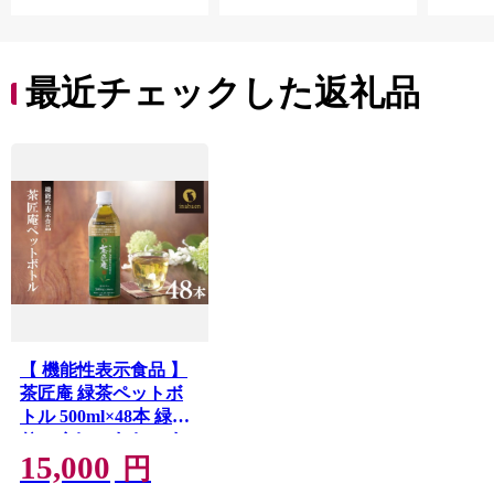
最近チェックした返礼品
【 機能性表示食品 】
茶匠庵 緑茶ペットボ
トル 500ml×48本 緑茶
りょくちゃ おちゃ お
15,000
茶 茶 ペットボトル飲
円
料 ペットボトル緑茶