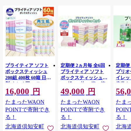
ブライティア ソフト
定期便 2ヵ月毎 全6回
定期便 
ボックスティッシュ
ブライティア ソフト
プリオ
200組 400枚 60箱 日本
ボックスティッシュ
イレット
製 まとめ買い ティッ
200組 400枚 15箱 (5箱
倍巻き 
16,000
49,000
56,
シュ リサイクル 長持
×3) BOX 日本製 まと
36ロー
円
円
防災 常備品 日用雑貨
め買い ティッシュ リ
パック
たまったWAON
たまったWAON
たまっ
消耗品 生活必需品 備
サイクル 長持 防災 常
買い 
蓄 ペーパー 紙 北海道
備品 日用雑貨 消耗品
常備品
POINTで寄附でき
POINTで寄附でき
POI
倶知安町 日用品
生活必需品 備蓄 ペー
ットペ
る！
る！
る！
パー 紙 北海道 倶知安
日用品
北海道倶知安町
北海道倶知安町
北海
町 日用品
北海道