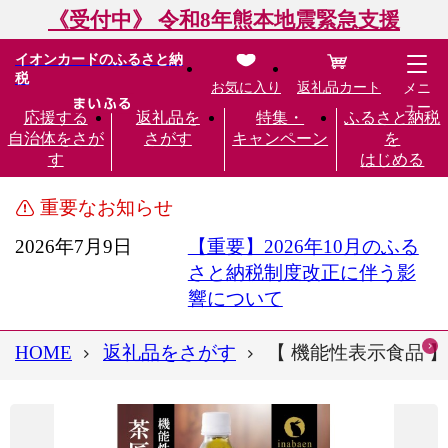
《受付中》 令和8年熊本地震緊急支援
イオンカードのふるさと納
税
お気に入り
返礼品カート
メニ
ュー
応援する
返礼品を
特集・
ふるさと納税
自治体をさが
さがす
キャンペーン
を
す
はじめる
重要なお知らせ
2026年7月9日
【重要】2026年10月のふる
さと納税制度改正に伴う影
響について
HOME
返礼品をさがす
【 機能性表示食品 】