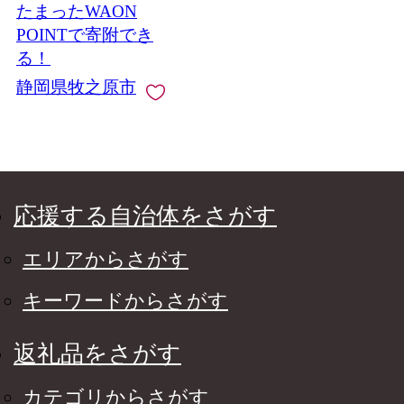
たまったWAON
ペットボトル 静岡茶
牧之原茶 静岡緑茶 牧
POINTで寄附でき
之原緑茶 国産 機能性
る！
表示食品 日用品 便利
静岡県牧之原市
小分け プレゼント 贈
答 父の日 母の日 まと
め買い ストック 備蓄
常備品 ケース 箱 箱買
い 水分補給 常温 飲料
保存 便利 産地直送 静
岡県 牧之原市 いなば
応援する自治体をさがす
園
エリアからさがす
キーワードからさがす
返礼品をさがす
カテゴリからさがす