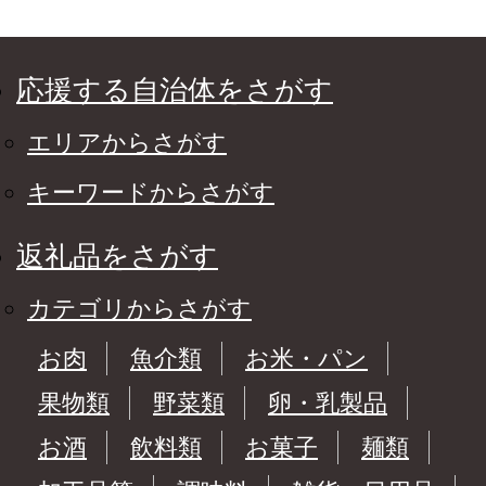
ーチ オリーブ油 バジ
ル パルメザン 冷凍 パ
ーティ 奈良県 奈良市
なら 20-010
応援する自治体をさがす
エリアからさがす
キーワードからさがす
返礼品をさがす
カテゴリからさがす
お肉
魚介類
お米・パン
果物類
野菜類
卵・乳製品
お酒
飲料類
お菓子
麺類