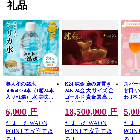
礼品
奥大和の銘水
K24 純金 鹿の箸置き
スパー
500ml×24本（1箱24本
24K 24金 大 サイズ 金
甘口 
入り×1箱） 水 美味し
ゴールド 貴金属 高級
わ 1本 
い水 月ヶ瀬の水 奥大
希少 記念 インテリア
11％
6,000
18,500,000
5,0
和の銘水24本セット
ギフト プレゼント 贈
ワイン
円
円
シリカ水 軟水 賞味期
り物 贈答用 合同会社
100％
たまったWAON
たまったWAON
たまっ
限2年 長期間保存可能
工藝舎 奈良県 奈良市
イン 
永伸商事株式会社
りんぐ
POINTで寄附でき
POINTで寄附でき
POI
すすめ
る！
る！
る！