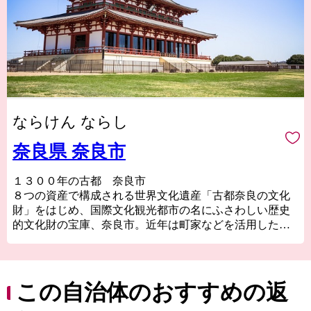
ならけん ならし
奈良県 奈良市
１３００年の古都 奈良市
８つの資産で構成される世界文化遺産「古都奈良の文化
財」をはじめ、国際文化観光都市の名にふさわしい歴史
的文化財の宝庫、奈良市。近年は町家などを活用した個
性的な店舗が増え、爆発的ヒットアニメの「聖地」とし
ても注目を浴びるほか、０～１４歳の転入超過数では関
西１位、全国で１２位（２０２２年）と、１３００年の
古都奈良はこれからも歴史と伝統を生かしたまちづくり
この自治体のおすすめの返
をすすめます。