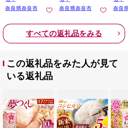
ン ア
奈良県奈良市
奈良県奈良市
奈良
ティ 
レゼン
物 株
県 奈
すべての返礼品をみる
この返礼品をみた人が見て
いる返礼品