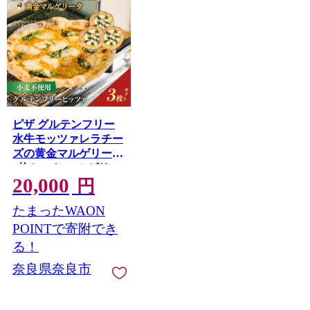
ピザ グルテンフリー
水牛モッツァレラチー
ズの黄金マルゲリータ
3枚セット マルゲリー
20,000
タ モッツァレラ チー
円
ズ 冷凍ピザ 世界一位
たまったWAON
受賞 ピッツァ職人監
修 完全小麦不使用 黄
POINTで寄附でき
金 3枚セット
る！
PIZZERIA ICARO ナ
奈良県奈良市
ポリ 黄色トマト トマ
トソース 米 粉 とうも
ろこし 粉 コーン スタ