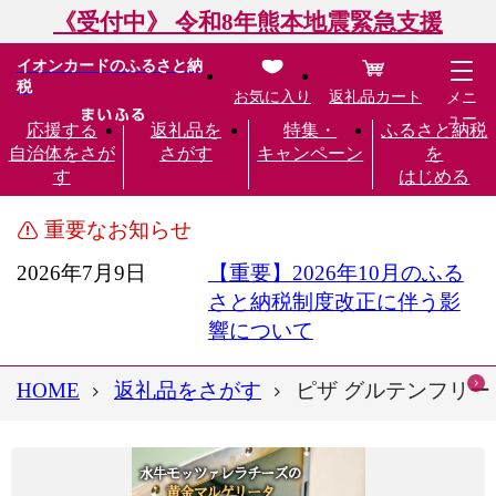
《受付中》 令和8年熊本地震緊急支援
イオンカードのふるさと納
税
お気に入り
返礼品カート
メニ
ュー
応援する
返礼品を
特集・
ふるさと納税
自治体をさが
さがす
キャンペーン
を
す
はじめる
重要なお知らせ
2026年7月9日
【重要】2026年10月のふる
さと納税制度改正に伴う影
響について
HOME
返礼品をさがす
ピザ グルテンフリー 