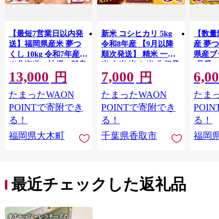
【最短7営業日以内発
新米 コシヒカリ 5kg
【数量
送】福岡県産米 夢つ
令和8年産 【9月以降
産 夢つ
くし 10kg 令和7年産
順次発送】 精米 一等
県産ブラ
※北海道・沖縄・離島
米 白米 米 お米 先行予
(品番:3
13,000
7,000
6,0
は配送不可 |【精米 単
約 数量 限定 こしひか
円
円
一米 単一原料米 7年産
り 5キロ 米5kg ごはん
たまったWAON
たまったWAON
たまっ
国産 お米 ブランド米
こめ コメ はくまい お
5kg × 2 ゆめつくし】
米マイスター 厳選 予
POINTで寄附でき
POINTで寄附でき
POI
CY009_01
約 白飯 ※ okome kome
る！
る！
る！
おむすび おにぎり 国
福岡県大木町
千葉県香取市
福岡
産 飯 おこめ 取り寄せ
弁当 家計応援 千葉県
産 R8 2026年 産 千葉
千葉県 香取市
最近チェックした返礼品