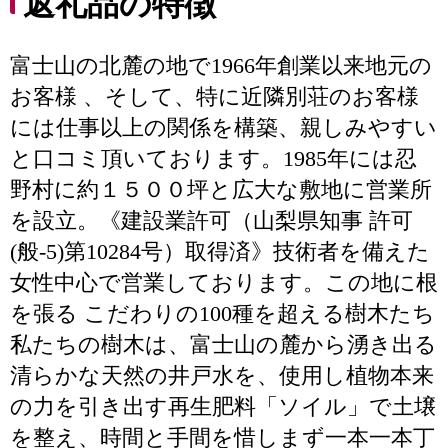
返礼品の特徴
富士山の北麓の地で1966年創業以来地元の
お客様 、そして、特に近隣別荘のお客様
には仕事以上の関係を構築、親しみやすい
と口コミ頂いております。1985年には忍
野村に約１５００坪と広大な敷地に営業所
を設立。《建設業許可（山梨県知事 許可
(般-5)第10284号）取得済》技術者を備えた
女性中心で営業しております。この地に根
を張る こだわりの100種を超える樹木たち
私たちの樹木は、富士山の麓から湧き出る
清らかな天然の井戸水を、使用し植物本来
の力を引き出す再生肥料「ソイル」で土壌
を整え、時間と手間を惜しまず一本一本丁