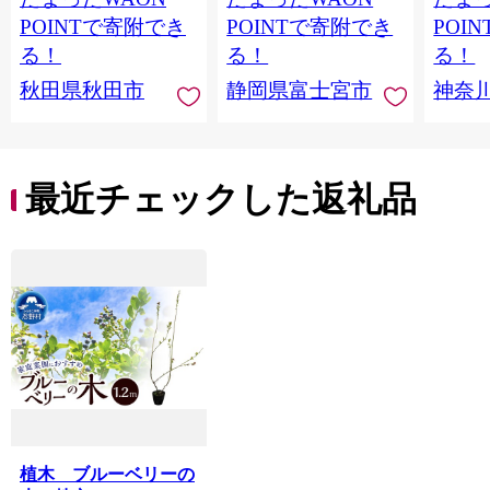
トイレットペーパー
香りつき 日用品 消耗
防災 
POINTで寄附でき
POINTで寄附でき
POI
日本製紙クレシア] 秋
品 備蓄
ペーパ
る！
る！
る！
田県秋田市
川県 
秋田県秋田市
静岡県富士宮市
神奈
トペー
活雑貨
れっと
ち 長
便利 
最近チェックした返礼品
コ ト
ー 人
植木 ブルーベリーの