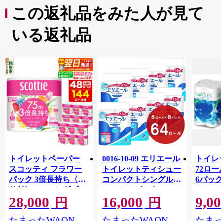
この返礼品をみた人が見て
いる返礼品
トイレットペーパー
0016-10-09 エリエール
トイレ
スコッティ フラワー
トイレットティシュー
72ロール
パック 3倍長持ち〈香
コンパクトシングル 8
6パック
り付〉4ロール(ダブ
ロール×8パック 64ロ
100m
28,000
16,000
9,0
ル)×12パック 日用品
ール 1.5倍巻 82.5m
FSC
円
円
最短翌日発送 [スコッ
トイレットペーパー
長巻タ
たまったWAON
たまったWAON
たまっ
ティ フラワーパック
シングル パルプ100％
100％