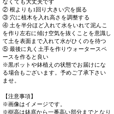
なくても大丈夫です
② 根よりも1回り大きい穴を掘る
③ 穴に植木を入れ高さを調整する
④ 土を半分ほど入れて水をいれて泥んこ
を作り左右に傾け空気を抜くことを意識し
て土を表面まで入れて水がひくのを待つ
⑤ 最後に丸く土手を作りウォータースペ
ースを作ると良い
※黒ポットや鉢植えの状態でお届けにな
る場合もございます。予めご了承下さい
ませ。
【注意事項】
※画像はイメージです。
※樹高は鉢底から一番高い部分までとなり