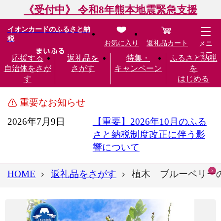
《受付中》 令和8年熊本地震緊急支援
イオンカードのふるさと納
税
お気に入り
返礼品カート
メニ
ュー
応援する
返礼品を
特集・
ふるさと納税
自治体をさが
さがす
キャンペーン
を
す
はじめる
重要なお知らせ
2026年7月9日
【重要】2026年10月のふる
さと納税制度改正に伴う影
響について
HOME
返礼品をさがす
植木 ブルーベリーの