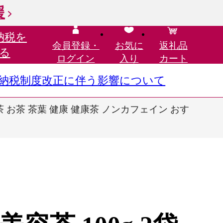
援
納税を
会員登録・
お気に
返礼品
る
ログイン
入り
カート
さと納税制度改正に伴う影響について
茶 お茶 茶葉 健康 健康茶 ノンカフェイン おす