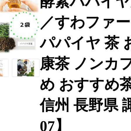
酵素パパイヤ美
／すわファー
パパイヤ 茶 
康茶 ノンカ
め おすすめ
信州 長野県 諏
07】