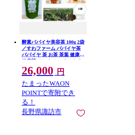
酵素パパイヤ美容茶 100g 2袋
／すわファーム パパイヤ茶
パパイヤ 茶 お茶 茶葉 健康
健康茶 ノンカフェイン おす
26,000
すめ おすすめ茶 おすすめお
円
茶 信州 長野県 諏訪市 諏訪
【91-07】
たまったWAON
POINTで寄附でき
る！
長野県諏訪市