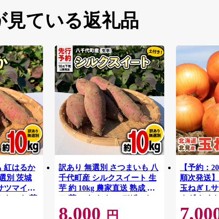
が見ている返礼品
も 紅はるか
訳あり 無選別 さつまいも 八
【予約：20
無選別 茨城
千代町産 シルクスイート 生
順次発送】
 サツマイモ
芋 約 10kg 農家直送 熟成 イ
玉ねぎ Lサイ
やきいも 芋
モ 芋 いも おやつ デザート
ネギ たまねぎ
8,000
7,00
 規格外 長期
秋 【 先行予約 2026年10月下
0003-2026
円
ト 秋 旬
旬以降発送 】[AX035ya]