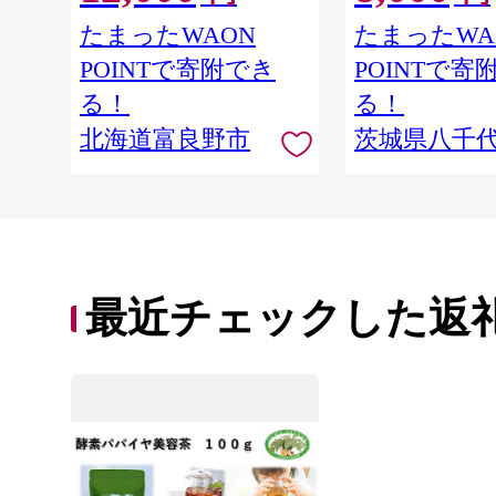
農家直送 【 先行予
たまったWAON
たまったWA
10月下旬以降発送
POINTで寄附でき
POINTで寄
[AX010ya]
る！
る！
北海道富良野市
茨城県八千
最近チェックした返