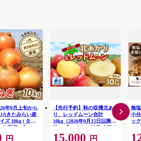
26年9月上旬から
【先行予約】秋の収穫北あか
無塩
JAきたみらい産
り、レッドムーン合計
小分
ズ 10kg ( タマ
10kg（2026年9月15日以降発
ック
 野菜 )【210-
送） 【 ふるさと納税 人気 お
ッツ
0
15,000
1
】
すすめ ランキング じゃがい
富 
円
円
も ジャガイモ 芋 いも イモ
容 