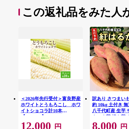
この返礼品をみた人
＜2026年先行受付＞富良野産
訳あり さつまい
ホワイトとうもろこし ホワ
約 10kg 土付き 
イトショコラ計10本
八千代町産 生芋
【1678459】
さつま芋 焼き芋 
12,000
8,000
イモ 野菜 不揃い
円
円
熟成 おやつ デザー