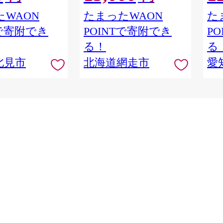
男爵 男爵いも たまねぎ 玉ね
高リ
WAON
たまったWAON
た
H05
ぎ 玉葱 かぼちゃ 南瓜 野菜
Tで寄附でき
POINTで寄附でき
P
セット 詰め合わせ 詰合せ 北
海道 網走市 送料無料 】
る！
る
ABAO085
北見市
北海道網走市
愛