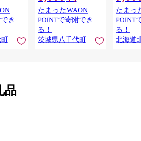
約 2026年
ON
たまったWAON
たまった
 】
附でき
POINTで寄附でき
POIN
る！
る！
代町
茨城県八千代町
北海道
礼品