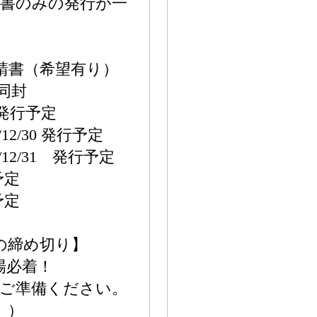
領書のみの発行が一
請書（希望有り）
同封
9 発行予定
12/30 発行予定
12/31 発行予定
予定
予定
の締め切り】
場必着！
てご準備ください。
。）