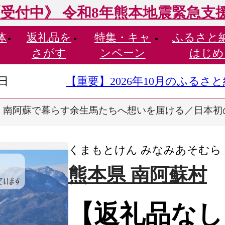
受付中》 令和8年熊本地震緊急支
体
返礼品を
特集・
キャ
ふるさと
さがす
ンペーン
はじめ
9日
【重要】2026年10月のふる
 南阿蘇で暮らす余生馬たちへ想いを届ける／日本初のア
くまもとけん みなみあそむら
熊本県 南阿蘇村
【返礼品なし