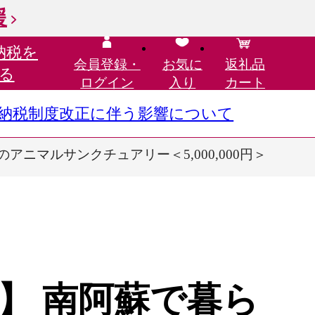
援
納税を
会員登録・
お気に
返礼品
る
ログイン
入り
カート
さと納税制度改正に伴う影響について
ニマルサンクチュアリー＜5,000,000円＞
】 南阿蘇で暮ら