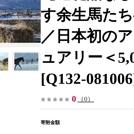
す余生馬たち
／日本初のア
ュアリー＜5,00
[Q132-081006
0
（0）
寄附金額