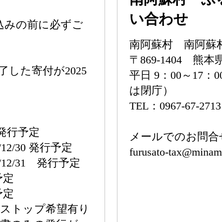
い合わせ
し込みの前に必ずご
南阿蘇村 南阿蘇
〒869-1404 
完了した寄付が2025
平日 9：00～17：
は閉庁）
TEL：0967-67-271
9 発行予定
メールでのお問合
12/30 発行予定
furusato-tax@minami
12/31 発行予定
予定
予定
ンストップ希望有り