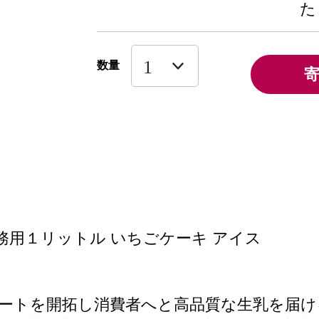
た
数量
】業務用１リットル いちごケーキ アイス
を開拓し消費者へと高品質な生乳を届ける”J F