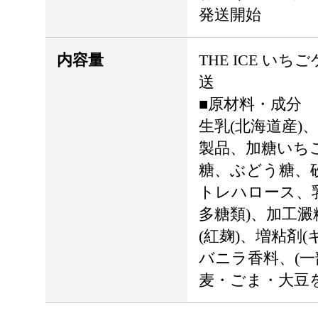
発送開始
内容量
THE ICE いちご
送
■原材料・成分
生乳(北海道産)
製品、加糖いち
糖、ぶどう糖、
トレハロース、
多糖類)、加工
(紅麹)、増粘剤
バニラ香料、(
麦・ごま・大豆を