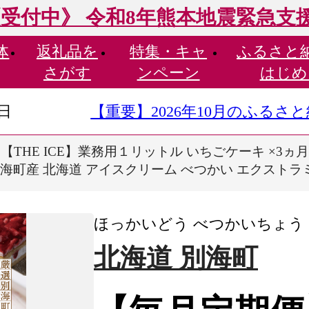
受付中》 令和8年熊本地震緊急支
体
返礼品を
特集・
キャ
ふるさと
さがす
ンペーン
はじめ
9日
【重要】2026年10月のふる
HE ICE】業務用１リットル いちごケーキ ×3ヵ月定期便 
乳 別海町産 北海道 アイスクリーム べつかい エクスト
ほっかいどう べつかいちょう
北海道 別海町