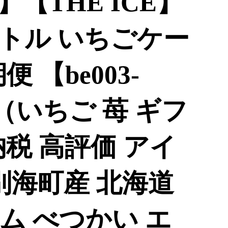
【THE ICE】
トル いちごケー
 【be003-
3】（いちご 苺 ギフ
税 高評価 アイ
 別海町産 北海道
ム べつかい エ