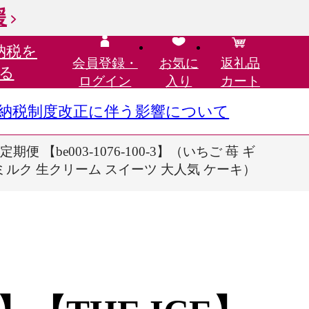
援
納税を
会員登録・
お気に
返礼品
る
ログイン
入り
カート
さと納税制度改正に伴う影響について
【be003-1076-100-3】（いちご 苺 ギ
ラミルク 生クリーム スイーツ 大人気 ケーキ）