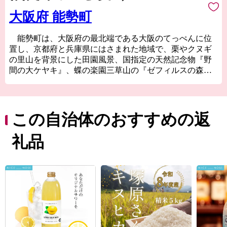
大阪府 能勢町
能勢町は、大阪府の最北端である大阪のてっぺんに位
置し、京都府と兵庫県にはさまれた地域で、栗やクヌギ
の里山を背景にした田園風景、国指定の天然記念物『野
間の大ケヤキ』、蝶の楽園三草山の『ゼフィルスの森』
など自然の風景が広がっています。
また、江戸時代後期から長きにわたり語り伝えられた
『能勢の浄瑠璃』（語りと三味線で演じる）は能勢の文
この自治体のおすすめの返
化の礎となっています。
礼品
能勢町は天与の自然美に先人の努力を積み重ねて、独
自の文化を持つ町として発展してきました。大阪都心部
から約1時間。ここには、ゆっくりとした時間が流れる癒
しの空間が存在します。
こんな能勢町を、皆さまの心の「ふるさと」として応
援していただけませんか。
私たちは、ふるさと能勢を大切に、そして情熱をもっ