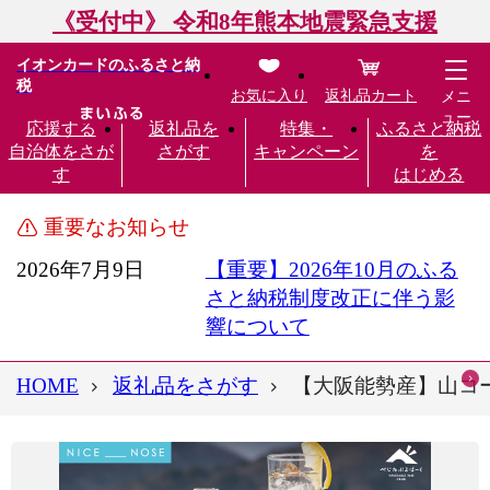
《受付中》 令和8年熊本地震緊急支援
イオンカードのふるさと納
税
お気に入り
返礼品カート
メニ
ュー
応援する
返礼品を
特集・
ふるさと納税
自治体をさが
さがす
キャンペーン
を
す
はじめる
重要なお知らせ
2026年7月9日
【重要】2026年10月のふる
さと納税制度改正に伴う影
響について
HOME
返礼品をさがす
【大阪能勢産】山コーラ