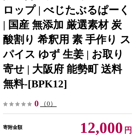
ロップ | べじたぶるぱーく
| 国産 無添加 厳選素材 炭
酸割り 希釈用 素 手作り ス
パイス ゆず 生姜 | お取り
寄せ | 大阪府 能勢町 送料
無料-[BPK12]
0
（0）
12,000
寄附金額
円