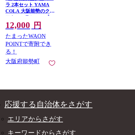
ラ 2本セット YAMA
COLA 大阪能勢のクラ
フトコーラシロップ |
12,000
べじたぶるぱーく | 国
円
産 無添加 厳選素材 炭
たまったWAON
酸割り 希釈用 素 手作
り スパイス ゆず 生姜
POINTで寄附でき
| お取り寄せ | 大阪府
る！
能勢町 送料無料
大阪府能勢町
応援する自治体をさがす
エリアからさがす
キーワードからさがす