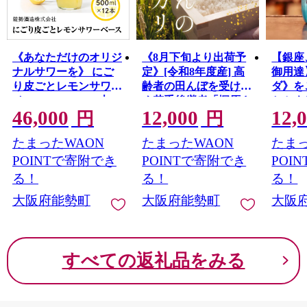
て育んでいくことをお約束します。
《あなただけのオリジ
《8月下旬より出荷予
【銀座
ナルサワーを》 にご
定》[令和8年度産] 高
御用達
り皮ごとレモンサワー
齢者の田んぼを受け継
ダ》を
ベース 500ml × 12本 |
ぐ若手後継者「塚原さ
セミネ
46,000
12,000
12,
能勢酒造 | レモンサワ
んのキヌヒカリ」精米
300ml
円
円
ーの素 アレンジ リキ
5kg | 米 新米 キヌヒカ
造 | 
たまったWAON
たまったWAON
たまっ
ュール お酒 アルコー
リ 単一原料米 ふっく
水 強
ル 食中酒 ドライ レモ
ら あっさり 和食 お弁
然水仕
POINTで寄附でき
POINTで寄附でき
POI
ン 国産 お取り寄せ カ
当 おにぎり | 大阪府
ダ 能
る！
る！
る！
クテル 家飲み 老舗 瓶
能勢町 送料無料
ダ ノ
大阪府能勢町
大阪府能勢町
大阪
| 大阪府 能勢町 送料無
割り材 
料
送料無
すべての返礼品をみる