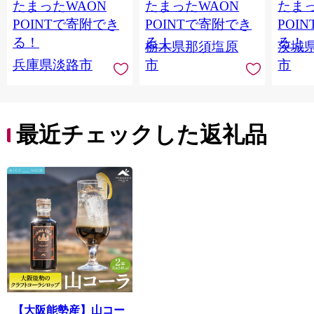
たまったWAON
たまったWAON
たまっ
健康 GABA 血圧 コレ
ンス 
ステロール】
ンド 
POINTで寄附でき
POINTで寄附でき
POI
庫 ド
る！
る！
る！
栃木県那須塩原
茨城
入れし
兵庫県淡路市
市
市
アタイ
き フ
子ども
田市】
最近チェックした返礼品
【大阪能勢産】山コー