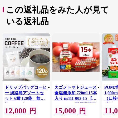
この返礼品をみた人が見て
いる返礼品
ドリップバッグコーヒ
カゴメトマトジュース
POM
ー 淡路島アソートセ
食塩無添加 720ml 15本
1,00
ット 6種 120袋 飲み
入り ns111-003-15 【
（口栓
比べ コーヒー
KAGOME 那須塩原市
【ジュ
12,000
15,000
11,
ギフト トマト 野菜 ジ
Ｍ 爽
円
円
ュース 飲料 ドリンク
ジ 果汁