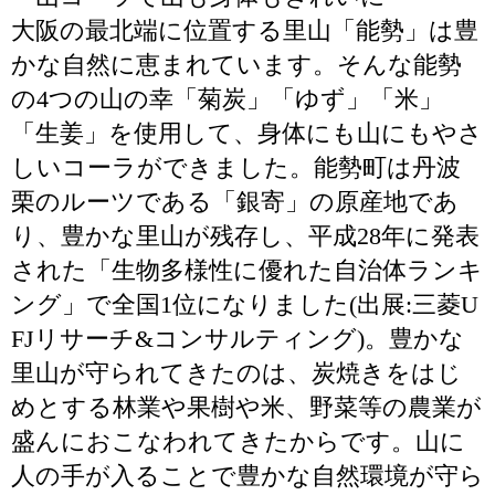
大阪の最北端に位置する里山「能勢」は豊
かな自然に恵まれています。そんな能勢
の4つの山の幸「菊炭」「ゆず」「米」
「生姜」を使用して、身体にも山にもやさ
しいコーラができました。能勢町は丹波
栗のルーツである「銀寄」の原産地であ
り、豊かな里山が残存し、平成28年に発表
された「生物多様性に優れた自治体ランキ
ング」で全国1位になりました(出展:三菱U
FJリサーチ&コンサルティング)。豊かな
里山が守られてきたのは、炭焼きをはじ
めとする林業や果樹や米、野菜等の農業が
盛んにおこなわれてきたからです。山に
人の手が入ることで豊かな自然環境が守ら