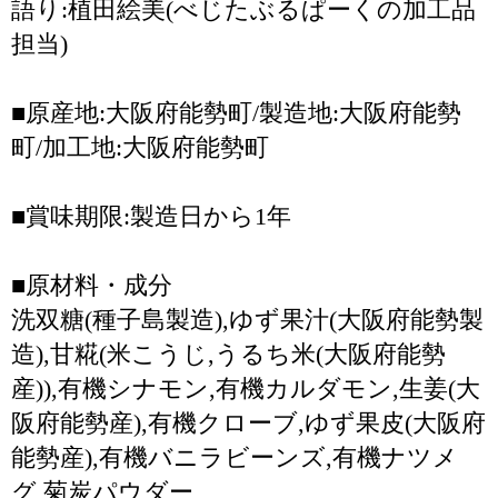
語り:植田絵美(べじたぶるぱーくの加工品
担当)
■原産地:大阪府能勢町/製造地:大阪府能勢
町/加工地:大阪府能勢町
■賞味期限:製造日から1年
■原材料・成分
洗双糖(種子島製造),ゆず果汁(大阪府能勢製
造),甘糀(米こうじ,うるち米(大阪府能勢
産)),有機シナモン,有機カルダモン,生姜(大
阪府能勢産),有機クローブ,ゆず果皮(大阪府
能勢産),有機バニラビーンズ,有機ナツメ
グ,菊炭パウダー