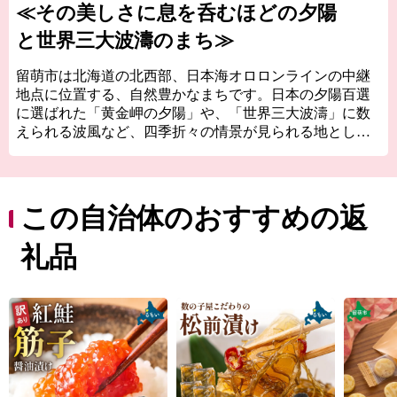
≪その美しさに息を呑むほどの夕陽
と世界三大波濤のまち≫
留萌市は北海道の北西部、日本海オロロンラインの中継
地点に位置する、自然豊かなまちです。日本の夕陽百選
に選ばれた「黄金岬の夕陽」や、「世界三大波濤」に数
えられる波風など、四季折々の情景が見られる地として
知られています。
また、かつてニシン漁で栄えた伝統を受け継ぎ、日本一
の加工生産量を誇る「塩かずの子」などの質の高い水産
加工品や、全国食味分析鑑定コンクール連続金賞の「な
この自治体のおすすめの返
なつぼし」をはじめとした良質な南るもい米といった、
海の幸・山の幸に恵まれています。
礼品