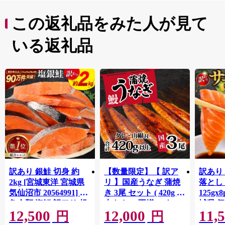
この返礼品をみた人が見て
いる返礼品
訳あり 銀鮭 切身 約
【数量限定】【 訳ア
訳あり
2kg [宮城東洋 宮城県
リ 】国産うなぎ 蒲焼
落とし 
気仙沼市 20564991] 鮭
き 3尾 セット ( 420g )
125gx
魚介類 海鮮 訳アリ 規
大きさ の不揃い タ
城県 
12,500
12,000
11,
格外 不揃い さけ サケ
レ・山椒付き ウナギ
20564
円
円
鮭切身 シャケ 切り身
鰻 ふぞろい 不揃い う
お刺し