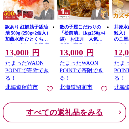
訳あり 紅鮭筋子醤油
数の子屋こだわりの
井原水
漬 500g (250g×2個入）
「松前漬」1kg(250g×4
粒入）
加藤水産 ひとくちカ
袋) お正月 人気
のこ屋
ット すじこ 魚卵 海
魚卵 高級 ごはん
つま
13,000
13,000
12,
鮮 おかず おにぎりの
のお供 惣菜 おかず 珍
酒のお
円
円
具 贈答 ギフト 人気 留
味 海鮮 海産物 海の幸
ーズ 
たまったWAON
たまったWAON
たまっ
萌市R002-004
魚介 魚介類 魚卵 加工
り
品 おせち
POINTで寄附でき
POINTで寄附でき
POI
る！
る！
る！
北海道留萌市
北海道留萌市
北海
すべての返礼品をみる