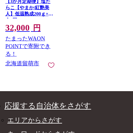
【3か月定期便】塩た
らこ【やまか/紅艶美
人】低温熟成200ｇ×3
全3回 R001-079
32,000
円
たまったWAON
POINTで寄附でき
る！
北海道留萌市
応援する自治体をさがす
エリアからさがす