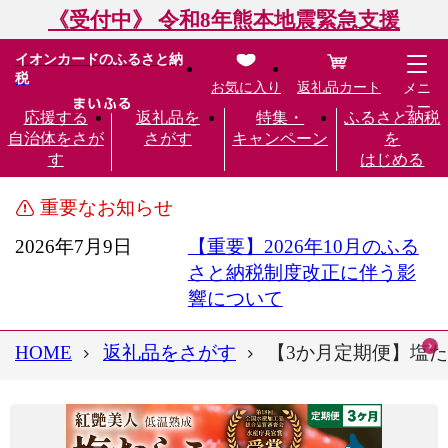
《受付中》 令和8年熊本地震緊急支援
イオンカードのふるさと納
税
お気に入り
返礼品カート
メニ
ュー
応援する
返礼品を
特集・
ふるさと納税
自治体をさが
さがす
キャンペーン
を
す
はじめる
重要なお知らせ
2026年7月9日
【重要】2026年10月のふる
さと納税制度改正に伴う影
響について
HOME
返礼品をさがす
【3か月定期便】塩たらこ