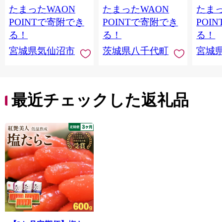
たまったWAON
たまったWAON
たまっ
冷凍 家庭用 おかず 弁
な重 ひつまぶし 人気
生 生
当 支援 サーモン 銀鮭
茨城 八千代町 ふるさ
鮭 銀鮭
POINTで寄附でき
POINTで寄附でき
POI
切り身 魚 わけあり
と納税 冷凍 [SF951ya]
介
る！
る！
る！
宮城県気仙沼市
茨城県八千代町
宮城
最近チェックした返礼品